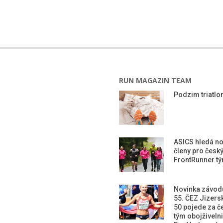
RUN MAGAZIN TEAM
Podzim triatlon
ASICS hledá n
členy pro česk
FrontRunner t
Novinka závod
55. ČEZ Jizers
50 pojede za č
tým obojživeln