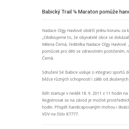
Babický Trail ¼ Maraton pomůže ha
Nadace Olgy Havlové obdrží jednu korunu za k
„Obdivujeme to, že obyvatelé obce se dokázali
Milena Černá, ředitelka Nadace Olgy Havlové.
pomůcek pro děti se zdravotním postižením, např
Černá.
Sdružení SK Babice usiluje o integraci sportů 
běžce různých schopností i zálib od zkušených 
Běh startuje v neděli 18. 9. 2011 v 11 hodin na 
Registrovat se na závod je možné prostřednic
hodin. Přispět handicapovaným mohou i diváci
VDV na číslo 87777.