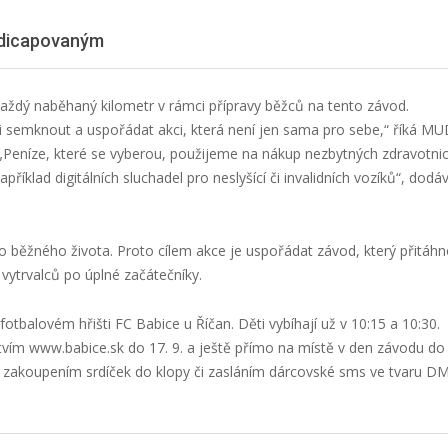
ndicapovaným
aždý naběhaný kilometr v rámci přípravy běžců na tento závod.
 semknout a uspořádat akci, která není jen sama pro sebe,“ říká MU
 „Peníze, které se vyberou, použijeme na nákup nezbytných zdravotni
íklad digitálních sluchadel pro neslyšící či invalidních vozíků“, dodá
do běžného života. Proto cílem akce je uspořádat závod, který přitáhn
vytrvalců po úplné začátečníky.
fotbalovém hřišti FC Babice u Říčan. Děti vybíhají už v 10:15 a 10:30.
tvím www.babice.sk do 17. 9. a ještě přímo na místě v den závodu do
 zakoupením srdíček do klopy či zasláním dárcovské sms ve tvaru D