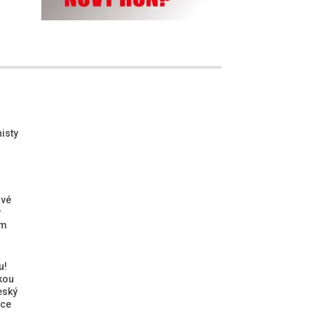
isty
ové
ý
ým
u!
kou
eský
ice