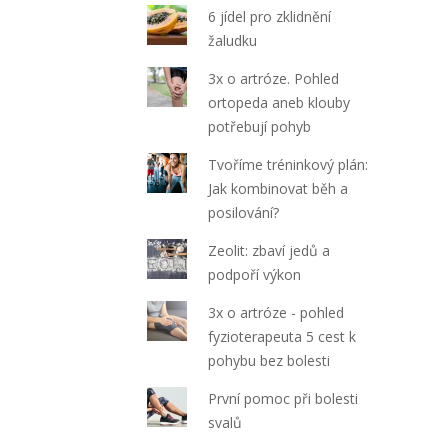
6 jídel pro zklidnění
žaludku
3x o artróze. Pohled
ortopeda aneb klouby
potřebují pohyb
Tvoříme tréninkový plán:
Jak kombinovat běh a
posilování?
Zeolit: zbaví jedů a
podpoří výkon
3x o artróze - pohled
fyzioterapeuta 5 cest k
pohybu bez bolesti
První pomoc při bolesti
svalů