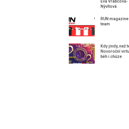
Eva Vrabcová-
Nývltová
RUN magazine
team
Kdy jindy, než 
Novoroční virtu
běh i chůze