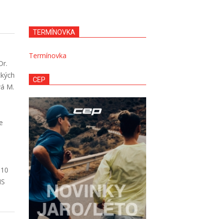
TERMÍNOVKA
Termínovka
Dr.
ckých
CEP
vá M.
e
 10
MS