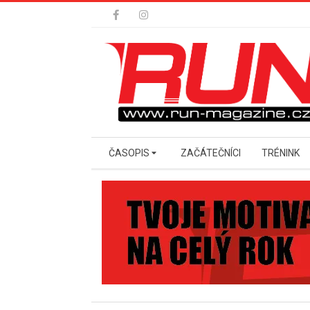
Skip
to
content
Secondary
ČASOPIS
ZAČÁTEČNÍCI
TRÉNINK
Navigation
Menu