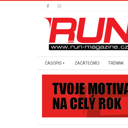
Skip
to
content
Secondary
ČASOPIS
ZAČÁTEČNÍCI
TRÉNINK
Navigation
Menu