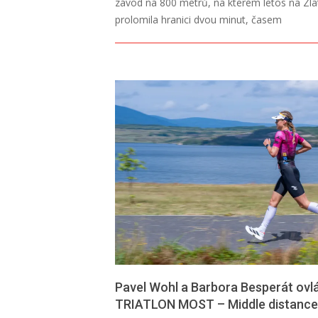
závod na 800 metrů, na kterém letos na Zlat
prolomila hranici dvou minut, časem
Pavel Wohl a Barbora Besperát ovlá
TRIATLON MOST – Middle distance