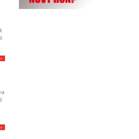
l.
li
>>
ěhá
íš
>>