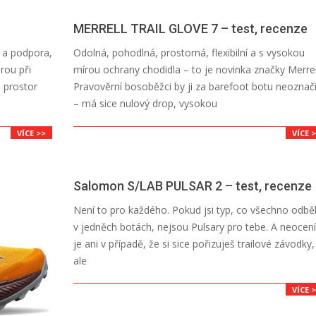
MERRELL TRAIL GLOVE 7 – test, recenze
2026-
 a podpora,
Odolná, pohodlná, prostorná, flexibilní a s vysokou
07-
rou při
mírou ochrany chodidla – to je novinka značky Merrel
13
a prostor
Pravověrní bosoběžci by ji za barefoot botu neoznači
– má sice nulový drop, vysokou
VÍCE >>
VÍCE 
Salomon S/LAB PULSAR 2 – test, recenze
2026-
Není to pro každého. Pokud jsi typ, co všechno odb
07-
v jedněch botách, nejsou Pulsary pro tebe. A neocen
13
je ani v případě, že si sice pořizuješ trailové závodky,
ale
VÍCE 