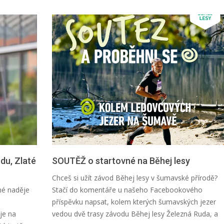
du, Zlaté
SOUTĚŽ o startovné na Běhej lesy
2026-
Chceš si užít závod Běhej lesy v šumavské přírodě?
07-
né naděje
Stačí do komentáře u našeho Facebookového
24
příspěvku napsat, kolem kterých šumavských jezer
uje na
vedou dvě trasy závodu Běhej lesy Železná Ruda, a