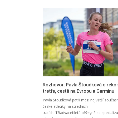
Rozhovor: Pavla Štoudková o rekor
tretře, cestě na Evropu a Garminu
2026-
Pavla Štoudková patří mezi největší součas
08-
české atletiky na středních
01
tratích. Třiadvacetiletá běžkyně se specializ