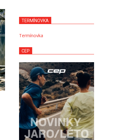
TERMÍNOVKA
Termínovka
CEP