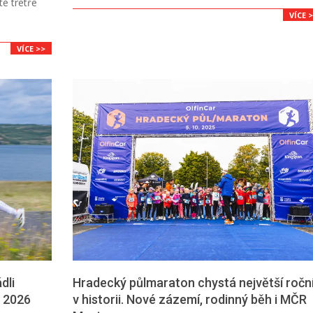
é tretře
VÍCE 
VÍCE >>
dli
Hradecký půlmaraton chystá největší ročn
 2026
v historii. Nové zázemí, rodinný běh i MČR