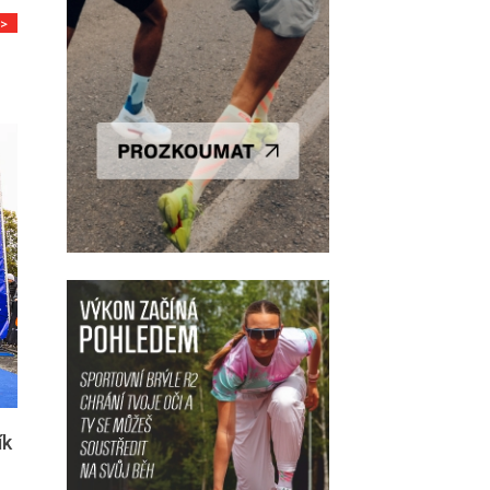
>>
ík