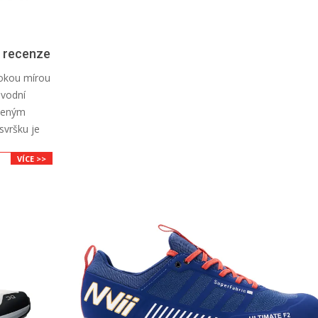
 recenze
sokou mírou
ávodní
edeným
 svršku je
VÍCE >>