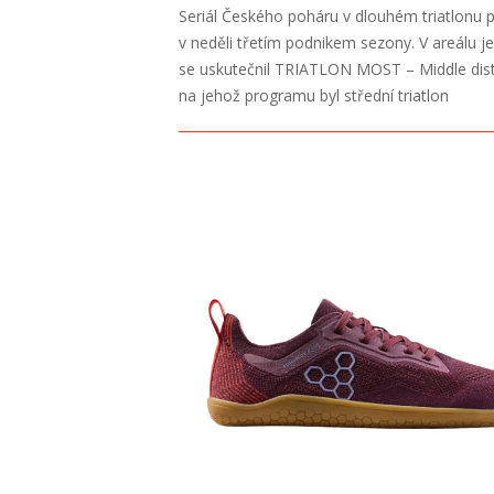
2026-
Seriál Českého poháru v dlouhém triatlonu 
07-
v neděli třetím podnikem sezony. V areálu j
22
se uskutečnil TRIATLON MOST – Middle dis
na jehož programu byl střední triatlon