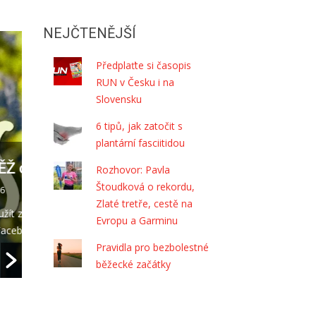
NEJČTENĚJŠÍ
Předplaťte si časopis
RUN v Česku i na
Slovensku
6 tipů, jak zatočit s
plantární fasciitidou
Pavel Wohl a Barbora Besperát ovládli
TRIATLON MOST – Middle distance 202
Rozhovor: Pavla
Štoudková o rekordu,
22/07/2026
Zlaté tretře, cestě na
Seriál Českého poháru v dlouhém triatlonu pokračoval v neděl
Evropu a Garminu
podnikem sezony. V areálu jezera Most se uskutečnil TRIAT
Pravidla pro bezbolestné
běžecké začátky