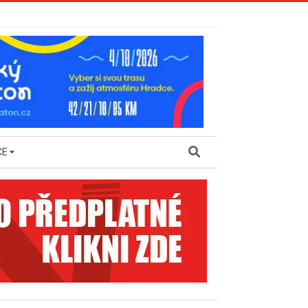
Search
CE