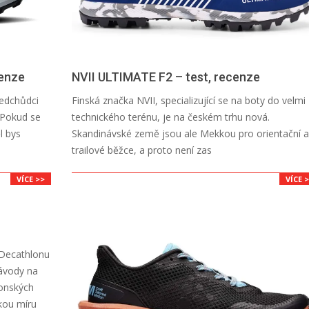
cenze
NVII ULTIMATE F2 – test, recenze
2026-
ředchůdci
Finská značka NVII, specializující se na boty do velmi
07-
 Pokud se
technického terénu, je na českém trhu nová.
13
l bys
Skandinávské země jsou ale Mekkou pro orientační a
trailové běžce, a proto není zas
VÍCE >>
VÍCE 
 Decathlonu
závody na
tonských
kou míru