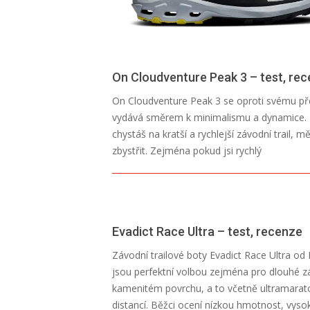
On Cloudventure Peak 3 – test, re
2026-
On Cloudventure Peak 3 se oproti svému p
07-
vydává směrem k minimalismu a dynamice.
13
chystáš na kratší a rychlejší závodní trail, mě
zbystřit. Zejména pokud jsi rychlý
Evadict Race Ultra – test, recenze
2026-
Závodní trailové boty Evadict Race Ultra od
07-
jsou perfektní volbou zejména pro dlouhé 
13
kamenitém povrchu, a to včetně ultramara
distancí. Běžci ocení nízkou hmotnost, vyso