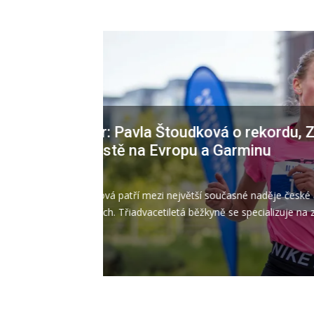
SOUTĚŽ o startovné na Běhe
24/07/2026
Chceš si užít závod Běhej lesy v šumavské 
našeho Facebookového příspěvku napsat, k