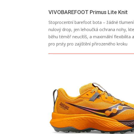
VIVOBAREFOOT Primus Lite Knit
2026-
Stoprocentní barefoot bota – žádné tlumení
07-
nulový drop, jen lehoučká ochrana nohy, kte
13
běhu téměř neucítíš, a maximální flexibilita 
pro prsty pro zajištění přirozeného kroku