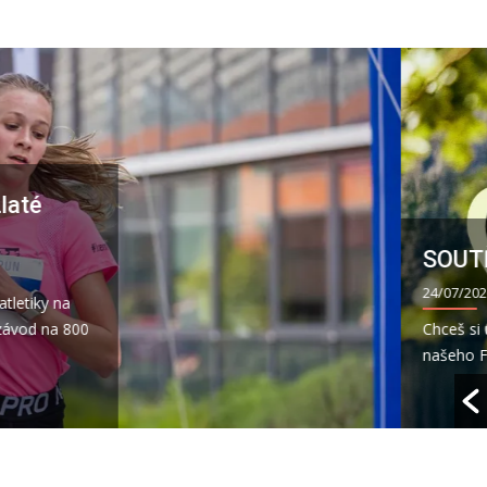
j lesy
přírodě? Stačí do komentáře u
olem kterých šumavských...