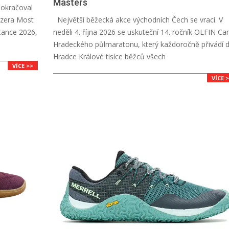
Masters
pokračoval
2026-
ezera Most
Největší běžecká akce východních Čech se vrací. V
07-
tance 2026,
neděli 4. října 2026 se uskuteční 14. ročník OLFIN Car
16
Hradeckého půlmaratonu, který každoročně přivádí 
Hradce Králové tisíce běžců všech
VÍCE >>
VÍCE 