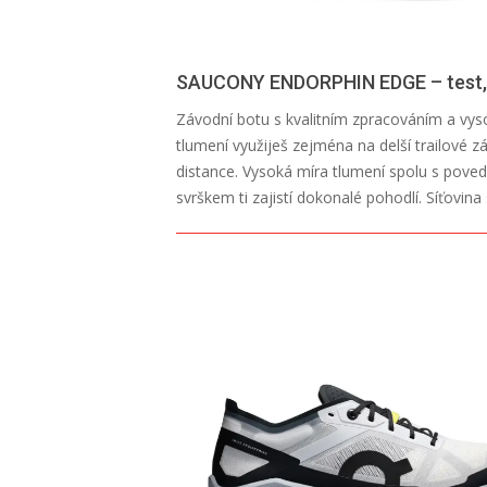
SAUCONY ENDORPHIN EDGE – test,
2026-
Závodní botu s kvalitním zpracováním a vy
07-
tlumení využiješ zejména na delší trailové z
13
distance. Vysoká míra tlumení spolu s pov
svrškem ti zajistí dokonalé pohodlí. Síťovina