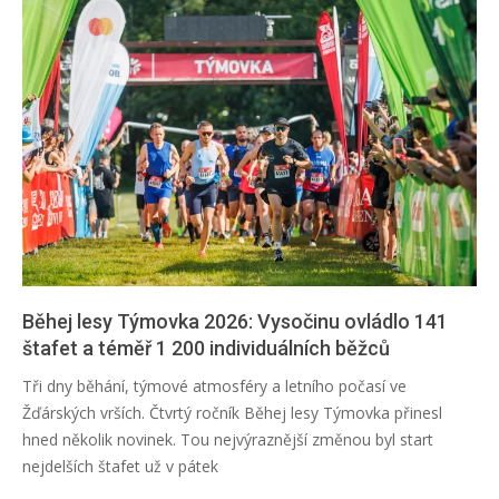
Běhej lesy Týmovka 2026: Vysočinu ovládlo 141
štafet a téměř 1 200 individuálních běžců
2026-
Tři dny běhání, týmové atmosféry a letního počasí ve
06-
Žďárských vrších. Čtvrtý ročník Běhej lesy Týmovka přinesl
22
hned několik novinek. Tou nejvýraznější změnou byl start
nejdelších štafet už v pátek