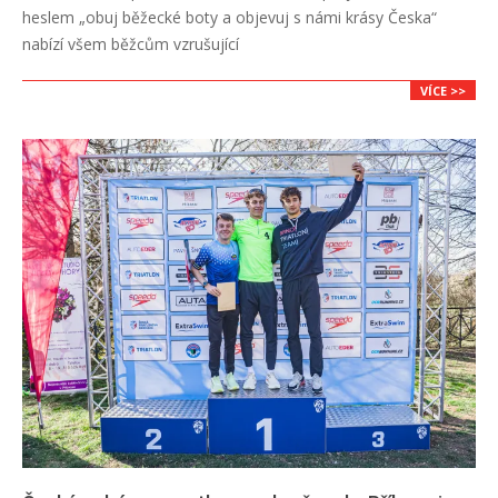
21
heslem „obuj běžecké boty a objevuj s námi krásy Česka“
nabízí všem běžcům vzrušující
VÍCE >>