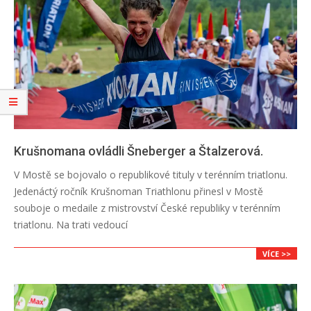
Krušnomana ovládli Šneberger a Štalzerová.
2026-
V Mostě se bojovalo o republikové tituly v terénním triatlonu.
06-
Jedenáctý ročník Krušnoman Triathlonu přinesl v Mostě
22
souboje o medaile z mistrovství České republiky v terénním
triatlonu. Na trati vedoucí
VÍCE >>