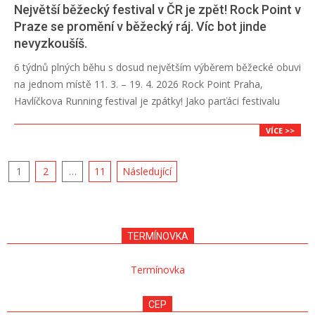
Největší běžecký festival v ČR je zpět! Rock Point v
Praze se promění v běžecký ráj. Víc bot jinde
nevyzkoušíš.
2026-
6 týdnů plných běhu s dosud největším výběrem běžecké obuvi
03-
na jednom místě 11. 3. – 19. 4. 2026 Rock Point Praha,
09
Havlíčkova Running festival je zpátky! Jako parťáci festivalu
VÍCE >>
Navigace
1
2
…
11
Následující
pro
příspěvky
TERMÍNOVKA
Termínovka
CEP