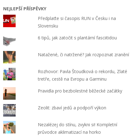
NEJLEPŠÍ PŘÍSPĚVKY
Předplaťte si časopis RUN v Česku i na
Slovensku
6 tipů, jak zatočit s plantární fasciitidou
Natažené, či natržené? Jak rozpoznat zranění
Rozhovor: Pavla Štoudková o rekordu, Zlaté
tretře, cestě na Evropu a Garminu
Pravidla pro bezbolestné běžecké začátky
Zeolit: zbaví jedů a podpoří výkon
Nezalézej do stínu, zvykni si! Kompletní
průvodce aklimatizací na horko