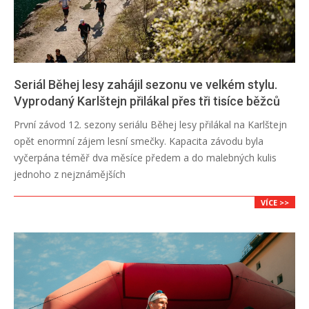
Seriál Běhej lesy zahájil sezonu ve velkém stylu.
Vyprodaný Karlštejn přilákal přes tři tisíce běžců
2026-
První závod 12. sezony seriálu Běhej lesy přilákal na Karlštejn
04-
opět enormní zájem lesní smečky. Kapacita závodu byla
12
vyčerpána téměř dva měsíce předem a do malebných kulis
jednoho z nejznámějších
VÍCE >>