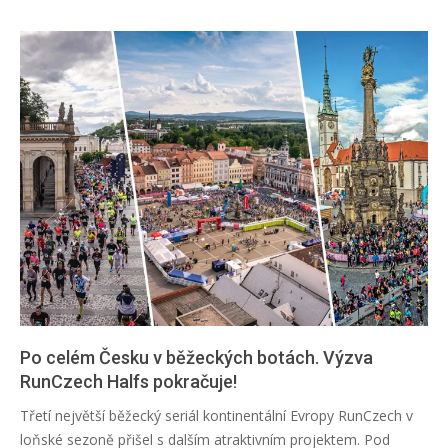
Po celém Česku v běžeckých botách. Výzva
RunCzech Halfs pokračuje!
2026-
Třetí největší běžecký seriál kontinentální Evropy RunCzech v
04-
loňské sezoně přišel s dalším atraktivním projektem. Pod