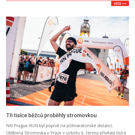
VÍCE >>
Tři tisíce běžců proběhly stromovkou
2026-
NN Prague RUN byl poprvé na půlmaratonské distanci.
06-
Oblíbená Stromovka v Praze v sobotu 6. června přivítala tisíce