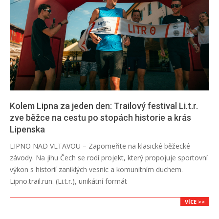
Kolem Lipna za jeden den: Trailový festival Li.t.r.
zve běžce na cestu po stopách historie a krás
Lipenska
2026-
LIPNO NAD VLTAVOU – Zapomeňte na klasické běžecké
03-
závody. Na jihu Čech se rodí projekt, který propojuje sportovní
27
výkon s historií zaniklých vesnic a komunitním duchem.
Lipno.trail.run. (Li.t.r.), unikátní formát
VÍCE >>