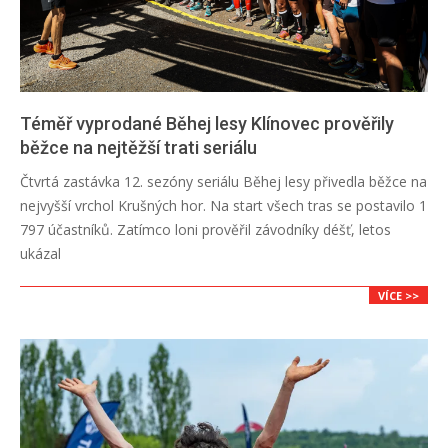
Téměř vyprodané Běhej lesy Klínovec prověřily
běžce na nejtěžší trati seriálu
2026-
Čtvrtá zastávka 12. sezóny seriálu Běhej lesy přivedla běžce na
07-
nejvyšší vrchol Krušných hor. Na start všech tras se postavilo 1
12
797 účastníků. Zatímco loni prověřil závodníky déšť, letos
ukázal
VÍCE >>