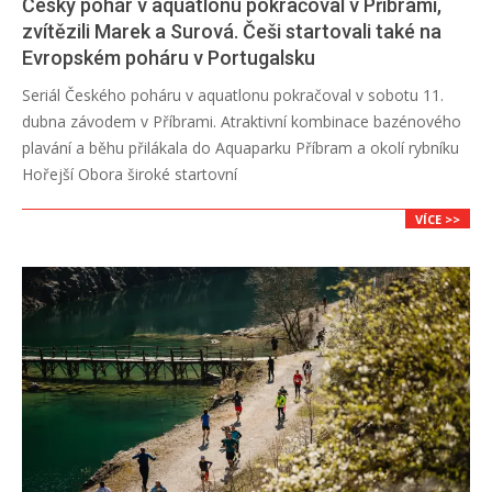
Český pohár v aquatlonu pokračoval v Příbrami,
zvítězili Marek a Surová. Češi startovali také na
Evropském poháru v Portugalsku
2026-
Seriál Českého poháru v aquatlonu pokračoval v sobotu 11.
04-
dubna závodem v Příbrami. Atraktivní kombinace bazénového
12
plavání a běhu přilákala do Aquaparku Příbram a okolí rybníku
Hořejší Obora široké startovní
VÍCE >>