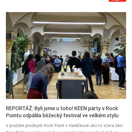
REPORTÁŽ: Byli jsme u toho! KEEN párty v Rock
Pointu odpálila běžecký festival ve velkém stylu
2026-
V pražské prodejně Rock Point v Havlíčkově ulici to včera žilo!
03-