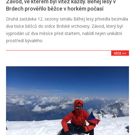
Závod, ve kterém byl vítěz každý. Běhej lesy v
Brdech prověřilo běžce v horkém počasí
2026-
Druhá zastávka 12. sezony seriálu Běhej lesy přivedla bezmála
05-
dva tisíce běžců do srdce Brdské vrchoviny. Závod, který byl
24
vyprodán už dva měsíce před startem, nabídl nejen unikátní
prostředí bývalého
VÍCE >>