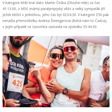
V kategorii M40 bral zlato Martin Češka (Dlouhá míle) za čas
41:13.00, v M50 známý paralympijský vítěz a velký sympaťák Jiří
Ježek běžící s jedničkou, jeho čas byl 42:04.30. V kategorii Z50 pak
nenašla přemožitelku Andrea Šteinigerová (Behá nám to Čadca),
v jejím případě se časomíra zastavila na výsledku 55:44.30.