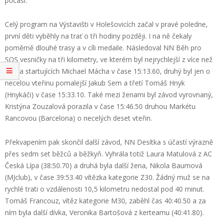
počasí.
Celý program na Výstavišti v Holešovicích začal v pravé poledne,
první děti vyběhly na trať o tři hodiny později. I na ně čekaly
poměrně dlouhé trasy a v cíli medaile. Následoval NN Běh pro
SOS vesničky na tři kilometry, ve kterém byl nejrychlejší z více než
tři sta startujících Michael Mácha v čase 15:13.60, druhý byl jen o
necelou vteřinu pomalejší Jakub Sem a třetí Tomáš Hnyk
(Hnykáči) v čase 15:33.10. Také mezi ženami byl závod vyrovnaný,
Kristýna Zouzalová porazila v čase 15:46.50 druhou Markétu
Rancovou (Barcelona) o necelých deset vteřin.
Překvapením pak skončil další závod, NN Desítka s účastí výrazně
přes sedm set běžců a běžkyň. Vyhrála totiž Laura Matulová z AC
Česká Lípa (38:50.70) a druhá byla další žena, Nikola Baumová
(MJclub), v čase 39:53.40 vítězka kategorie Z30. Žádný muž se na
rychlé trati o vzdálenosti 10,5 kilometru nedostal pod 40 minut.
Tomáš Francouz, vítěz kategorie M30, zaběhl čas 40:40.50 a za
ním byla další dívka, Veronika Bartošová z kerteamu (40:41.80).