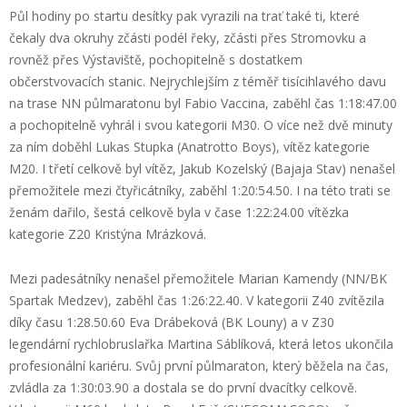
Půl hodiny po startu desítky pak vyrazili na trať také ti, které
čekaly dva okruhy zčásti podél řeky, zčásti přes Stromovku a
rovněž přes Výstaviště, pochopitelně s dostatkem
občerstvovacích stanic. Nejrychlejším z téměř tisícihlavého davu
na trase NN půlmaratonu byl Fabio Vaccina, zaběhl čas 1:18:47.00
a pochopitelně vyhrál i svou kategorii M30. O více než dvě minuty
za ním doběhl Lukas Stupka (Anatrotto Boys), vítěz kategorie
M20. I třetí celkově byl vítěz, Jakub Kozelský (Bajaja Stav) nenašel
přemožitele mezi čtyřicátníky, zaběhl 1:20:54.50. I na této trati se
ženám dařilo, šestá celkově byla v čase 1:22:24.00 vítězka
kategorie Z20 Kristýna Mrázková.
Mezi padesátníky nenašel přemožitele Marian Kamendy (NN/BK
Spartak Medzev), zaběhl čas 1:26:22.40. V kategorii Z40 zvítězila
díky času 1:28.50.60 Eva Drábeková (BK Louny) a v Z30
legendární rychlobruslařka Martina Sáblíková, která letos ukončila
profesionální kariéru. Svůj první půlmaraton, který běžela na čas,
zvládla za 1:30:03.90 a dostala se do první dvacítky celkově.