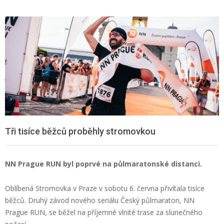
Tři tisíce běžců proběhly stromovkou
NN Prague RUN byl poprvé na půlmaratonské distanci.
Oblíbená Stromovka v Praze v sobotu 6. června přivítala tisíce
běžců. Druhý závod nového seriálu Český půlmaraton, NN
Prague RUN, se běžel na příjemné vlnité trase za slunečného