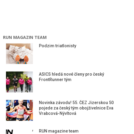
RUN MAGAZIN TEAM
Podzim triatlonisty
ASICS hledá nové členy pro český
FrontRunner tým
Novinka závodu! 55. ČEZ Jizerskou 50
pojede za český tým obojživelnice Eva
Vrabcová-Nývltová
RUN magazine team