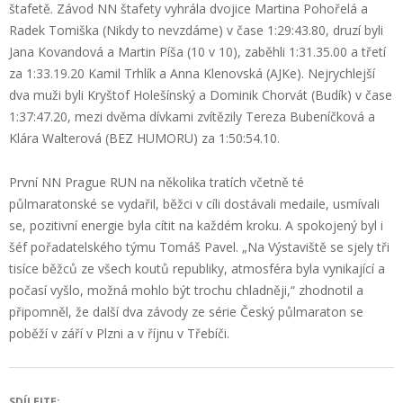
štafetě. Závod NN štafety vyhrála dvojice Martina Pohořelá a
Radek Tomiška (Nikdy to nevzdáme) v čase 1:29:43.80, druzí byli
Jana Kovandová a Martin Píša (10 v 10), zaběhli 1:31.35.00 a třetí
za 1:33.19.20 Kamil Trhlík a Anna Klenovská (AJKe). Nejrychlejší
dva muži byli Kryštof Holešínský a Dominik Chorvát (Budík) v čase
1:37:47.20, mezi dvěma dívkami zvítězily Tereza Bubeníčková a
Klára Walterová (BEZ HUMORU) za 1:50:54.10.
První NN Prague RUN na několika tratích včetně té
půlmaratonské se vydařil, běžci v cíli dostávali medaile, usmívali
se, pozitivní energie byla cítit na každém kroku. A spokojený byl i
šéf pořadatelského týmu Tomáš Pavel. „Na Výstaviště se sjely tři
tisíce běžců ze všech koutů republiky, atmosféra byla vynikající a
počasí vyšlo, možná mohlo být trochu chladněji,“ zhodnotil a
připomněl, že další dva závody ze série Český půlmaraton se
poběží v září v Plzni a v říjnu v Třebíči.
SDÍLEJTE: