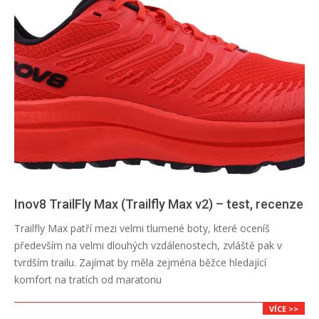
Inov8 TrailFly Max (Trailfly Max v2) – test, recenze
2026-
Trailfly Max patří mezi velmi tlumené boty, které oceníš
06-
především na velmi dlouhých vzdálenostech, zvláště pak v
29
tvrdším trailu. Zajímat by měla zejména běžce hledající
komfort na tratích od maratonu
VÍCE >>