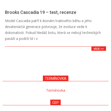
Brooks Cascadia 19 – test, recenze
2026-
Model Cascadia patří k ikonám trailového běhu a jeho
06-
devatenáctá generace potvrzuje, že evoluce vede k
29
dokonalosti. Pokud hledáš botu, která se nebojí technických
pasáží a podrží tě i v
VÍCE >>
TERMÍNOVKA
Termínovka
CEP