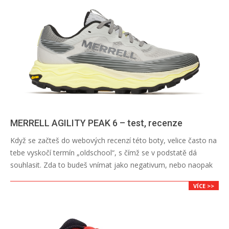
MERRELL AGILITY PEAK 6 – test, recenze
2026-
Když se začteš do webových recenzí této boty, velice často na
06-
tebe vyskočí termín „oldschool“, s čímž se v podstatě dá
29
souhlasit. Zda to budeš vnímat jako negativum, nebo naopak
VÍCE >>