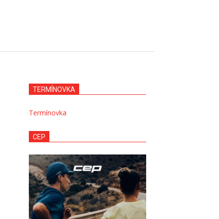
TERMÍNOVKA
Termínovka
CEP