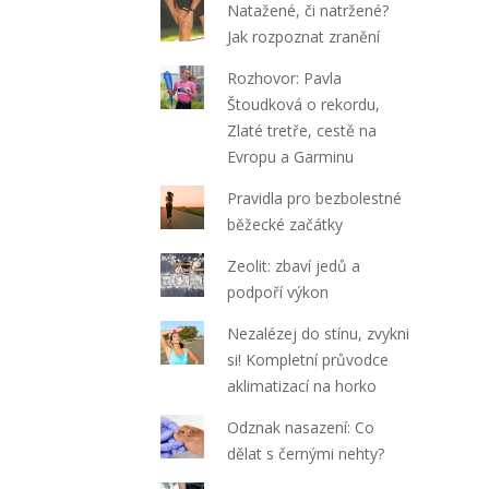
Natažené, či natržené?
Jak rozpoznat zranění
Rozhovor: Pavla
Štoudková o rekordu,
Zlaté tretře, cestě na
Evropu a Garminu
Pravidla pro bezbolestné
běžecké začátky
Zeolit: zbaví jedů a
podpoří výkon
Nezalézej do stínu, zvykni
si! Kompletní průvodce
aklimatizací na horko
Odznak nasazení: Co
dělat s černými nehty?