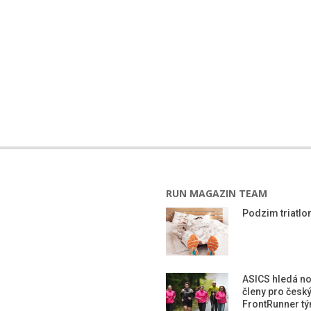
RUN MAGAZIN TEAM
Podzim triatlon
ASICS hledá n
členy pro česk
FrontRunner t