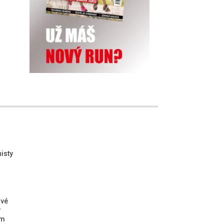
isty
ové
ý
ým