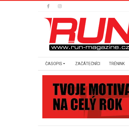
Skip
to
content
Secondary
ČASOPIS
ZAČÁTEČNÍCI
TRÉNINK
Navigation
Menu