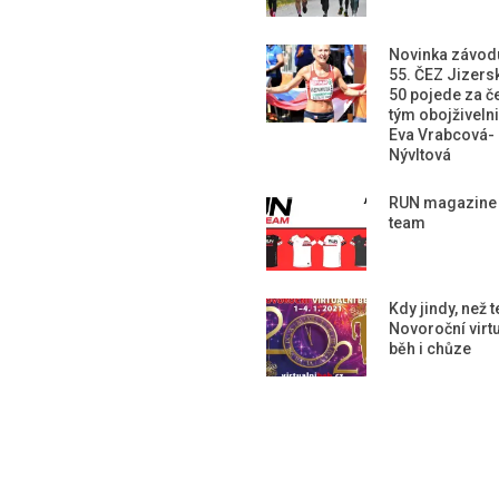
Novinka závod
55. ČEZ Jizers
50 pojede za č
tým obojživeln
Eva Vrabcová-
Nývltová
RUN magazine
team
Kdy jindy, než 
Novoroční virtu
běh i chůze