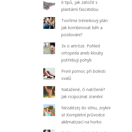
6 tipů, jak zatočit s
plantární fasciitidou
Tvoříme tréninkový plán:
Jak kombinovat běh a
posilování?
3x o artróze. Pohled
ortopeda aneb klouby
potřebují pohyb
První pomoc při bolesti
svalů
Natažené, či natržené?
Jak rozpoznat zranění
Nezalézej do stínu, zvykni
si! Kompletní průvodce
aklimatizací na horko