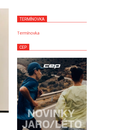
TERMÍNOVKA
Termínovka
CEP