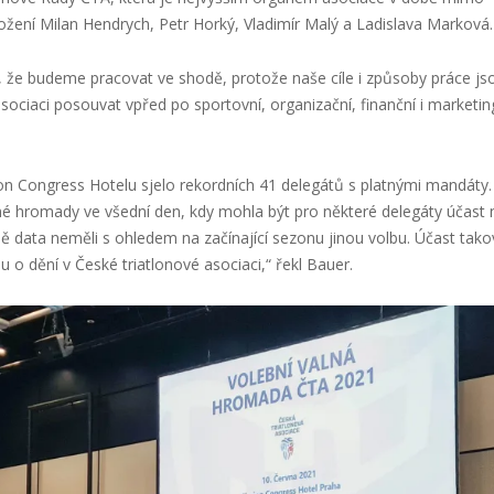
ložení
Milan Hendrych, Petr Horký, Vladimír Malý a Ladislava Marková.
, že budeme pracovat ve shodě, protože naše cíle
i způsoby práce
js
ociaci posouvat vpřed po sportovní, organizační, finanční i marketi
on
Congress
Hotelu sjelo rekordních 41 delegátů s platnými mandáty.
lné hromady ve všední den, kdy mohla být pro některé delegáty účast 
ě data neměli s ohledem na začínající sezonu jinou volbu. Účast tak
 o dění v České triatlonové asociaci,“ řekl Bauer.