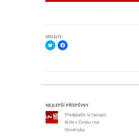
SDÍLEJTE:
Click
Click
to
to
share
share
on
on
Twitter
Facebook
(Opens
(Opens
in
in
new
new
2021-
window)
window)
06-
11
NEJLEPŠÍ PŘÍSPĚVKY
Předplaťte si časopis
RUN v Česku i na
Slovensku