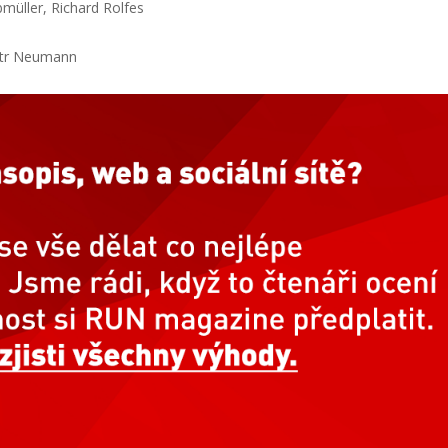
bmüller
,
Richard
Rolfes
etr Neumann