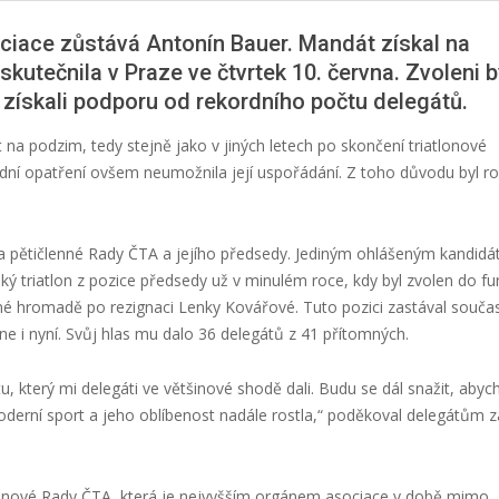
ciace zůstává Antonín Bauer. Mandát získal na
skutečnila v Praze ve čtvrtek 10. června.
Z
voleni
b
ří získali podporu od rekordního počtu delegátů
.
t na podzim, tedy
stejně jako v jiných letech
po skončení triatlonové
ádní opatření ovšem neumožnila její uspořádání.
Z toho
důvodu
byl r
 pětičlenné Rady ČTA a jejího předsedy. Jediným ohlášeným kandid
eský triatlon z pozice předsedy už v minulém roce, kdy
byl zvolen do f
lné hromadě
po rezignaci Lenky Kovářové.
Tuto pozici zastával souča
ne i nyní
.
Svůj hlas mu dalo
36
delegátů z 41 přítomných.
tu, který mi delegáti ve většinové shodě
dali
. Budu se dál snažit, abyc
moderní sport a jeho oblíbenost nadále rostla,“ poděkoval delegátům z
členové Rady ČTA, která je nejvyšším orgánem asociace v době mimo