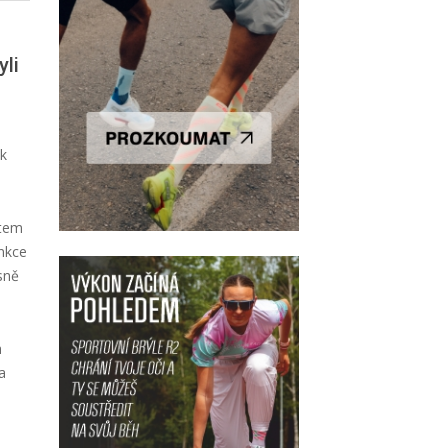
yli
ok
átem
unkce
sně
h
a