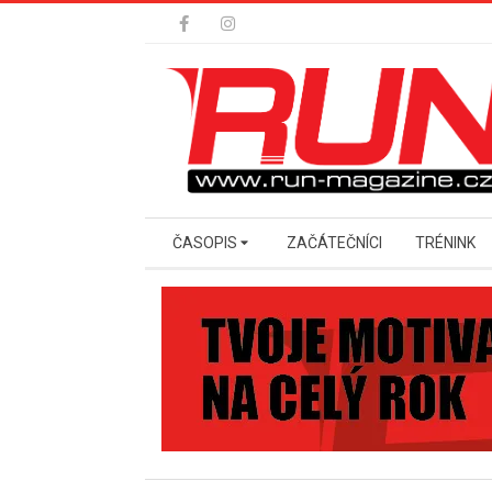
Skip
to
content
Secondary
ČASOPIS
ZAČÁTEČNÍCI
TRÉNINK
Navigation
Menu