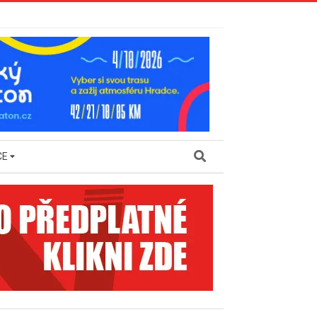
Search
CE