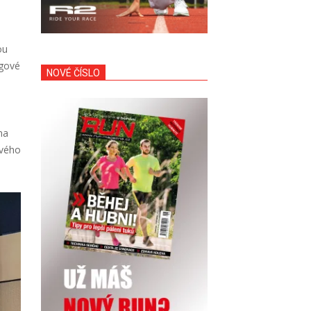
ou
ngové
NOVÉ ČÍSLO
na
ového