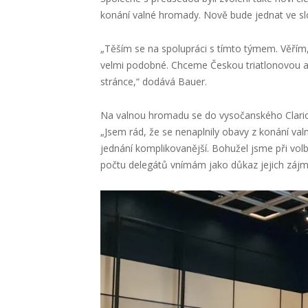
konání valné hromady.
Nově bude jednat ve s
„Těším se na spolupráci s tímto týmem. Věřím
velmi podobné. Chceme Českou triatlonovou as
stránce,“ dodává Bauer.
Na valnou hromadu se do vysočanského
Clari
„
Jsem rád
, že se nenaplnily obavy z konání va
jednání komplikovanější.
Bohužel jsme při volb
počtu delegátů v
nímám jako důkaz jejich zájmu