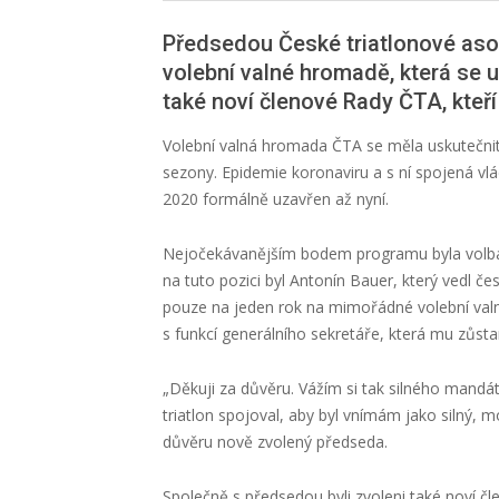
Předsedou České triatlonové aso
volební valné hromadě, která se u
také noví členové Rady ČTA
, kte
Volební valná hromada ČTA se měla uskutečni
sezony. Epidemie
koronaviru
a s ní spojená vl
2020 formálně uzavřen
až nyní.
Nejočekávanějším bodem programu byla volba
na tuto pozici byl Antonín Bauer, který vedl č
pouze
na jeden rok
na mimořádné volební va
s funkcí generálního sekretáře
, která mu zůsta
„Děkuji za důvěru. Vážím si tak silného mandá
triatlon spojoval, aby byl vnímám jako silný, 
důvěru nově zvolený předseda.
Společně s předsedou byli zvoleni také noví 