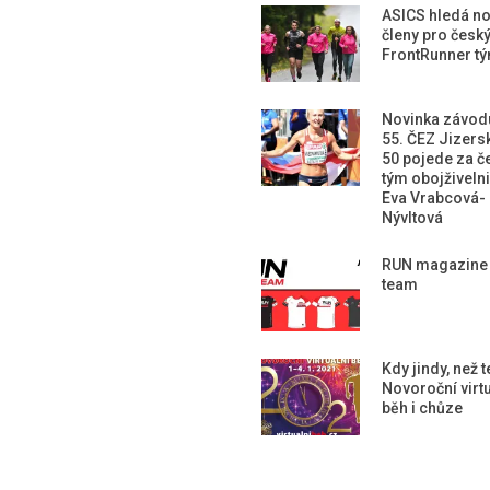
ASICS hledá n
členy pro česk
FrontRunner t
Novinka závod
55. ČEZ Jizers
50 pojede za č
tým obojživeln
Eva Vrabcová-
Nývltová
RUN magazine
team
Kdy jindy, než 
Novoroční virtu
běh i chůze