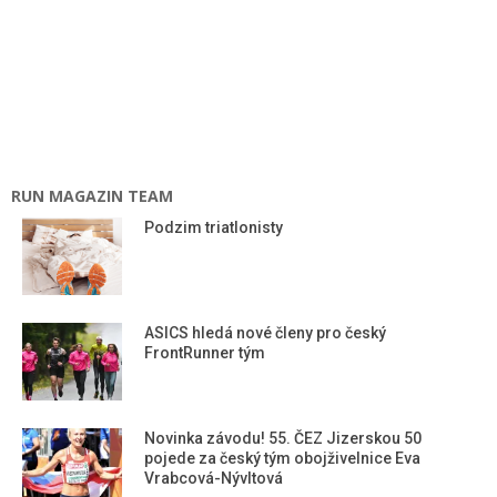
RUN MAGAZIN TEAM
Podzim triatlonisty
ASICS hledá nové členy pro český
FrontRunner tým
Novinka závodu! 55. ČEZ Jizerskou 50
pojede za český tým obojživelnice Eva
Vrabcová-Nývltová