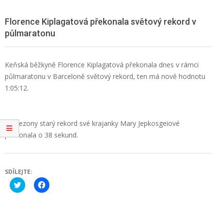
Florence Kiplagatová překonala světový rekord v
půlmaratonu
Keňská běžkyně Florence Kiplagatová překonala dnes v rámci
půlmaratonu v Barceloně světový rekord, ten má nově hodnotu
1:05:12.
Tři sezony starý rekord své krajanky Mary Jepkosgeiové
překonala o 38 sekund.
SDÍLEJTE:
Click
Click
to
to
share
share
on
on
Twitter
Facebook
(Opens
(Opens