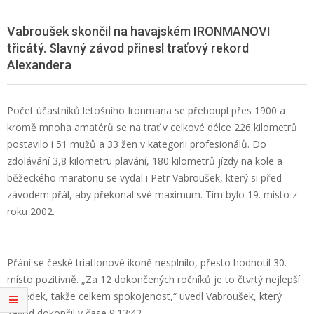
Vabroušek skončil na havajském IRONMANOVI
třicátý. Slavný závod přinesl traťový rekord
Alexandera
Počet účastníků letošního Ironmana se přehoupl přes 1900 a
kromě mnoha amatérů se na trať v celkové délce 226 kilometrů
postavilo i 51 mužů a 33 žen v kategorii profesionálů. Do
zdolávání 3,8 kilometru plavání, 180 kilometrů jízdy na kole a
běžeckého maratonu se vydal i Petr Vabroušek, který si před
závodem přál, aby překonal své maximum. Tím bylo 19. místo z
roku 2002.
Přání se české triatlonové ikoně nesplnilo, přesto hodnotil 30.
místo pozitivně. „Za 12 dokončených ročníků je to čtvrtý nejlepší
výsledek, takže celkem spokojenost,“ uvedl Vabroušek, který
závod dokončil v čase 9:13:42.