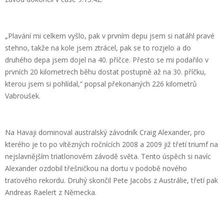
„Plavání mi celkem vyšlo, pak v prvním depu jsem si natáhl pravé
stehno, takže na kole jsem ztrácel, pak se to rozjelo a do
druhého depa jsem dojel na 40. příčce. Přesto se mi podařilo v
prvních 20 kilometrech běhu dostat postupně až na 30. příčku,
kterou jsem si pohlídal,“ popsal překonaných 226 kilometrů
Vabroušek.
Na Havaji dominoval australský závodník Craig Alexander, pro
kterého je to po vítězných ročnících 2008 a 2009 již třetí triumf na
nejslavnějším triatlonovém závodě světa. Tento úspěch si navíc
Alexander ozdobil třešničkou na dortu v podobě nového
traťového rekordu. Druhý skončil Pete Jacobs z Austrálie, třetí pak
Andreas Raelert z Německa.