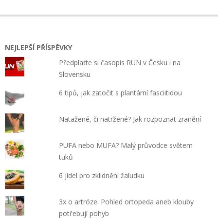
NEJLEPŠÍ PŘÍSPĚVKY
Předplaťte si časopis RUN v Česku i na
Slovensku
6 tipů, jak zatočit s plantární fasciitidou
Natažené, či natržené? Jak rozpoznat zranění
PUFA nebo MUFA? Malý průvodce světem
tuků
6 jídel pro zklidnění žaludku
3x o artróze. Pohled ortopeda aneb klouby
potřebují pohyb