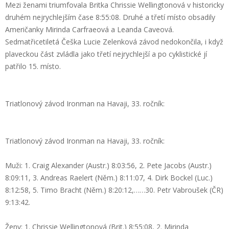
Mezi ženami triumfovala Britka Chrissie Wellingtonová v historicky
druhém nejrychlejším čase 8:55:08. Druhé a třetí místo obsadily
Američanky Mirinda Carfraeová a Leanda Caveová.
Sedmatřicetiletá Češka Lucie Zelenková závod nedokončila, i když
plaveckou část zvládla jako třetí nejrychlejší a po cyklistické jí
patřilo 15. místo.
Triatlonový závod Ironman na Havaji, 33. ročník:
Triatlonový závod Ironman na Havaji, 33. ročník:
Muži: 1. Craig Alexander (Austr.) 8:03:56, 2. Pete Jacobs (Austr.)
8:09:11, 3. Andreas Raelert (Něm.) 8:11:07, 4. Dirk Bockel (Luc.)
8:12:58, 5. Timo Bracht (Něm.) 8:20:12,……30. Petr Vabroušek (ČR)
9:13:42.
Ženy: 1. Chrissie Wellingtonová (Brit.) 8:55:08, 2. Mirinda