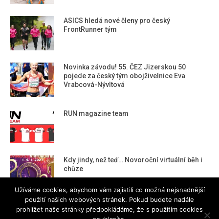
ASICS hledá nové členy pro český
FrontRunner tým
Novinka závodu! 55. ČEZ Jizerskou 50
pojede za český tým obojživelnice Eva
Vrabcová-Nývltová
RUN magazine team
Kdy jindy, než teď… Novoroční virtuální běh i
chůze
Užíváme cookies, abychom vám zajistili co možná nejsnadnější
použití našich webových stránek. Pokud budete nadále
prohlížet naše stránky předpokládáme, že s použitím cookies