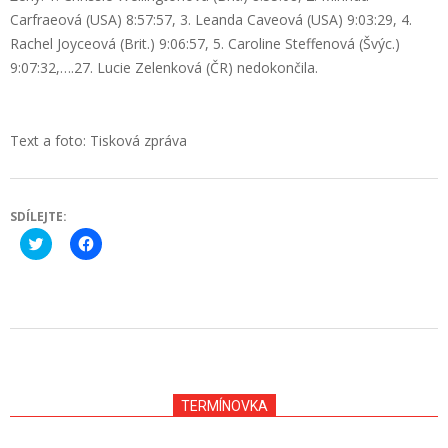
Carfraeová (USA) 8:57:57, 3. Leanda Caveová (USA) 9:03:29, 4.
Rachel Joyceová (Brit.) 9:06:57, 5. Caroline Steffenová (Švýc.)
9:07:32,….27. Lucie Zelenková (ČR) nedokončila.
Text a foto: Tisková zpráva
SDÍLEJTE:
Click
Click
to
to
share
share
on
on
Twitter
Facebook
(Opens
(Opens
in
in
new
new
2011-
window)
window)
10-
09
TERMÍNOVKA