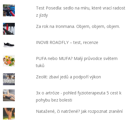
Test Posedla: sedlo na míru, které vrací radost
z jízdy
Za rok na Ironmana. Objem, objem, objem.
INOV8 ROADFLY – test, recenze
PUFA nebo MUFA? Malý průvodce světem
tuků
Zeolit: zbaví jedů a podpoří výkon
3x o artróze - pohled fyzioterapeuta 5 cest k
pohybu bez bolesti
Natažené, či natržené? Jak rozpoznat zranění