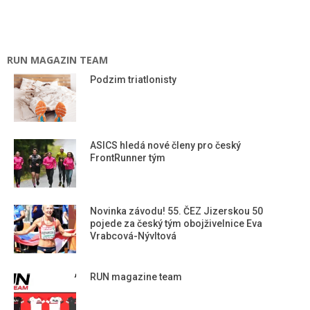
RUN MAGAZIN TEAM
Podzim triatlonisty
ASICS hledá nové členy pro český
FrontRunner tým
Novinka závodu! 55. ČEZ Jizerskou 50
pojede za český tým obojživelnice Eva
Vrabcová-Nývltová
RUN magazine team