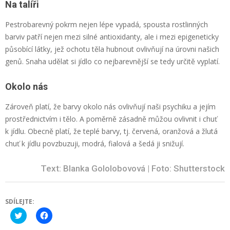
Na talíři
Pestrobarevný pokrm nejen lépe vypadá, spousta rostlinných
barviv patří nejen mezi silné antioxidanty, ale i mezi epigeneticky
působící látky, jež ochotu těla hubnout ovlivňují na úrovni našich
genů. Snaha udělat si jídlo co nejbarevnější se tedy určitě vyplatí.
Okolo nás
Zároveň platí, že barvy okolo nás ovlivňují naši psychiku a jejím
prostřednictvím i tělo. A poměrně zásadně můžou ovlivnit i chuť
k jídlu. Obecně platí, že teplé barvy, tj. červená, oranžová a žlutá
chuť k jídlu povzbuzuji, modrá, fialová a šedá ji snižují.
Text: Blanka Gololobovová | Foto: Shutterstock
SDÍLEJTE:
Click
Click
to
to
share
share