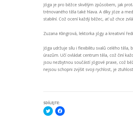
Jóga je pro běžce skvělým způsobem, jak prot
trénovaného těla také hlava. A díky józe a med
stabilní. Což ocení každý běžec, ať už chce z
Zuzana Klingrová, lektorka jógy a kreativní ře
Jóga
udržuje sílu i flexibilitu svalů celého tě
úrazům. Učí ovládat centrum těla, což činí k
jsou nezbytnou součástí jógové praxe, což běžci
nejsou schopni zvýšit svoji rychlost, je ztuh
SDÍLEJTE:
Click
Click
to
to
share
share
on
on
Twitter
Facebook
(Opens
(Opens