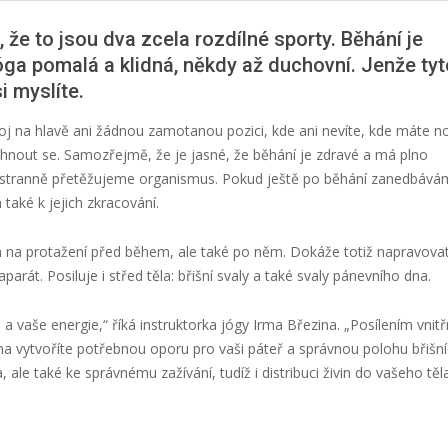
 že to jsou dva zcela rozdílné sporty. Běhání je
óga pomalá a klidná, někdy až duchovní. Jenže tyt
i myslíte.
oj na hlavě ani žádnou zamotanou pozici, kde ani nevíte, kde máte n
hnout se. Samozřejmě, že je jasné, že běhání je zdravé a má plno
ostranně přetěžujeme organismus. Pokud ještě po běhání zanedbává
 také k jejich zkracování.
m na protažení před během, ale také po něm. Dokáže totiž napravova
arát. Posiluje i střed těla: břišní svaly a také svaly pánevního dna.
a vaše energie,“ říká instruktorka jógy Irma Březina. „Posílením vnitř
na vytvoříte potřebnou oporu pro vaši páteř a správnou polohu břišn
ale také ke správnému zažívání, tudíž i distribuci živin do vašeho těla