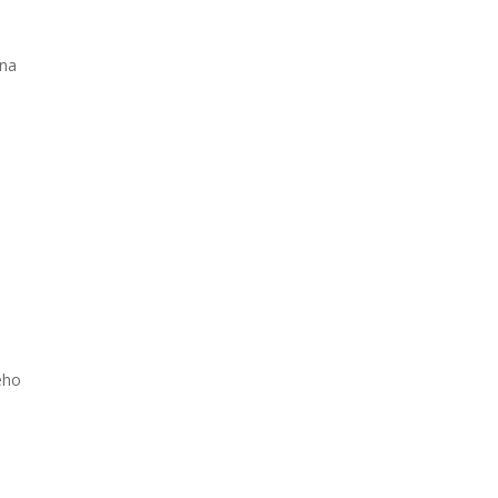
 na
ého