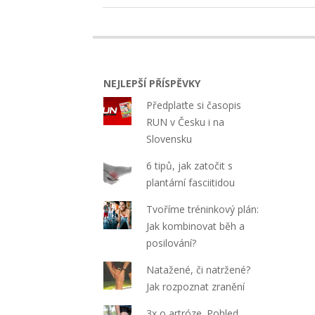
in
in
new
new
2024-
window)
window)
01-
05
NEJLEPŠÍ PŘÍSPĚVKY
Předplaťte si časopis
RUN v Česku i na
Slovensku
6 tipů, jak zatočit s
plantární fasciitidou
Tvoříme tréninkový plán:
Jak kombinovat běh a
posilování?
Natažené, či natržené?
Jak rozpoznat zranění
3x o artróze. Pohled