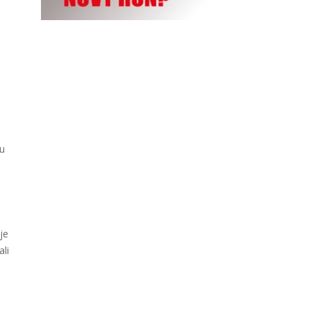
 u
je
ali