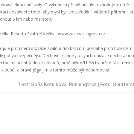
ahovat zkrácené svaly. O výkonech při běhání ale rozhoduje kromě
itaci dosáhnete toho, aby mysl byli soustředění, vědomě přítomní, sil
vládnout 5 km nebo maraton.“
ditelka Resortu Svatá Kateřina, www.zuzanaklingrova.cz
la, bojuje proti nerovnováze svalů a tím běžcům pomáhá proti bolestem
aždý pohyb bezpečnější. Dechové techniky a synchronizace dechu a po
 velmi ocení. Jeden z důvodů, proč někteří běžci v určité fázi trénin
lost kloubů, a právě jóga jim v tomto může být nápomocná.
Text: Soňa Kotulková, Running2.cz | Foto: Shutters