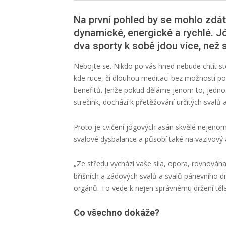
Na první pohled by se mohlo zdát,
dynamické, energické a rychlé. J
dva sporty k sobě jdou více, než s
Nebojte se. Nikdo po vás hned nebude chtít st
kde ruce, či dlouhou meditaci bez možnosti po
benefitů. Jenže pokud děláme jenom to, jedn
strečink, dochází k přetěžování určitých svalů a
Proto je cvičení jógových asán skvělé nejeno
svalové dysbalance a působí také na vazivový ap
„
Ze středu vychází vaše síla, opora, rovnováha 
břišních a zádových svalů a svalů pánevního d
orgánů. To vede k nejen správnému držení těla, 
Co všechno dokáže?