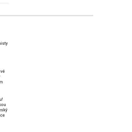
isty
ové
ý
ým
u!
kou
eský
ice