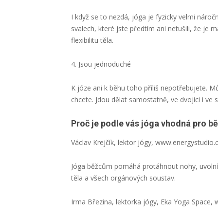
I když se to nezdá, jóga je fyzicky velmi náro
svalech, které jste předtím ani netušili, že je m
flexibilitu těla.
4. Jsou jednoduché
K józe ani k běhu toho příliš nepotřebujete. M
chcete. Jdou dělat samostatně, ve dvojici i ve 
Proč je podle vás jóga vhodná pro b
Václav Krejčík, lektor jógy, www.energystudio.
Jóga běžcům pomáhá protáhnout nohy, uvolní kl
těla a všech orgánových soustav.
Irma Březina, lektorka jógy, Eka Yoga Space