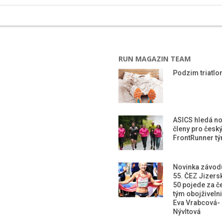
RUN MAGAZIN TEAM
Podzim triatlon
ASICS hledá n
členy pro česk
FrontRunner t
Novinka závod
55. ČEZ Jizers
50 pojede za č
tým obojživeln
Eva Vrabcová-
Nývltová