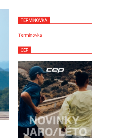
TERMÍNOVKA
Termínovka
CEP