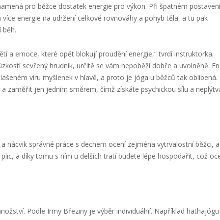
namená pro běžce dostatek energie pro výkon. Při špatném postavení
více energie na udržení celkové rovnováhy a pohyb těla, a tu pak
í běh.
í a emoce, které opět blokují proudění energie,“ tvrdí instruktorka.
kostí sevřený hrudník, určitě se vám nepoběží dobře a uvolněně. Ene
lašeném víru myšlenek v hlavě, a proto je jóga u běžců tak oblíbená.
a zaměřit jen jedním směrem, čímž získáte psychickou sílu a neplýtv
 a nácvik správné práce s dechem ocení zejména vytrvalostní běžci, a
lic, a díky tomu s ním u delších tratí budete lépe hospodařit, což oc
nožství. Podle Irmy Březiny je výběr individuální. Například hathajógu