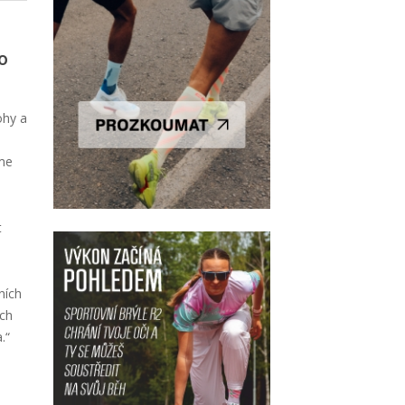
o
ohy a
me
t
ních
ích
.“