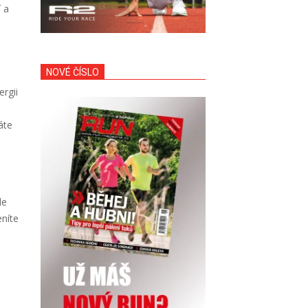
 a
NOVÉ ČÍSLO
rgii
áte
le
eníte