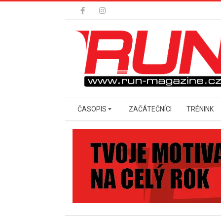
Skip
to
content
Secondary
ČASOPIS
ZAČÁTEČNÍCI
TRÉNINK
Navigation
Menu