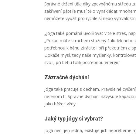
Správné držení těla díky zpevněnému středu z
zakřivení páteře musí tělo vynakládat mnohem 
nemůžete využít pro rychlejší nebo vytrvalostn
„Jóga také pomáhá uvolňovat v těle stres, napět
„Pokud máte strachem stažený žaludek nebo úz
potřebnou k běhu ztrácíte i při překotném a sp
Dokáže mysl, tedy naše myšlenky, kontrolovat 
svojí, při běhu tolik potřebnou energií.“
Zázračné dýchání
Jóga také pracuje s dechem. Pravidelné cvičení
nejenom ti. Správné dýchání navyšuje kapacitu p
jako běžec vždy.
Jaký typ jógy si vybrat?
Jóga není jen jedna, existuje jich nepřeberné m