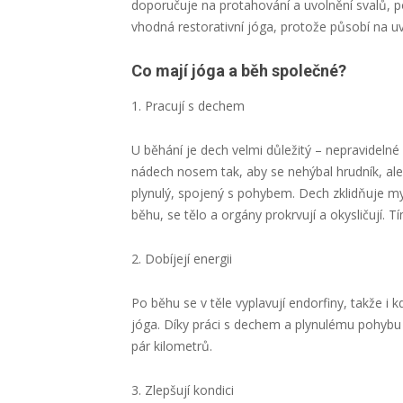
doporučuje na protahování a uvolnění svalů, p
vhodná restorativní jóga, protože působí na uvo
Co mají jóga a běh společné?
1. Pracují s dechem
U běhání je dech velmi důležitý – nepravidelné
nádech nosem tak, aby se nehýbal hrudník, ale 
plynulý, spojený s pohybem. Dech zklidňuje m
běhu, se tělo a orgány prokrvují a okysličují. 
2. Dobíjejí energii
Po běhu se v těle vyplavují endorfiny, takže i k
jóga. Díky práci s dechem a plynulému pohybu ro
pár kilometrů.
3. Zlepšují kondici