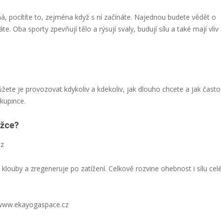
čná, pocítíte to, zejména když s ní začínáte. Najednou budete vědět o
áte. Oba sporty zpevňují tělo a rýsují svaly, b
udují sílu a také mají vliv
ůžete je provozovat kdykoliv a kdekoliv, jak dlouho chcete a jak často
skupince.
ěžce?
cz
ouby a zregeneruje po zatížení. Celkově rozvine ohebnost i sílu cel
, www.ekayogaspace.cz