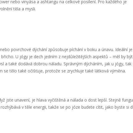
ower nebo vinyása a ashtangu na celkové posílení. Pro každého je
lnění těla a mysli.
 nebo povrchové dýchání způsobuje píchání v boku a únavu. Ideální je
břicho. U jógy je dech jedním z nejdůležitějších aspektů – měl by být
ysl a také dodává dobrou náladu.
Správným dýcháním, jak u jógy, tak
Tím se tělo také očišťuje, protože se zrychluje také látková výměna.
dyž jste unavení, je hlava vyčištěná a nálada o dost lepší. Stejně fungu
zhýbává v těle energii, takže se po józe budete cítit, jako byste si d