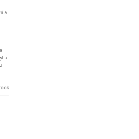
ní a
 a
hybu
ku
tock