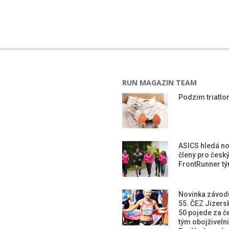
RUN MAGAZIN TEAM
Podzim triatlon
ASICS hledá n
členy pro česk
FrontRunner t
Novinka závod
55. ČEZ Jizers
50 pojede za č
tým obojživeln