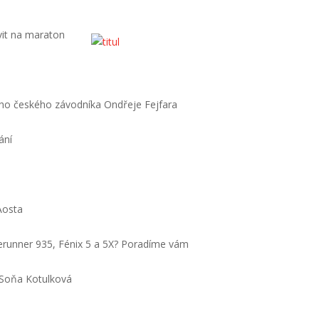
avit na maraton
ního českého závodníka Ondřeje Fejfara
ání
Aosta
rerunner 935, Fénix 5 a 5X? Poradíme vám
a Soňa Kotulková