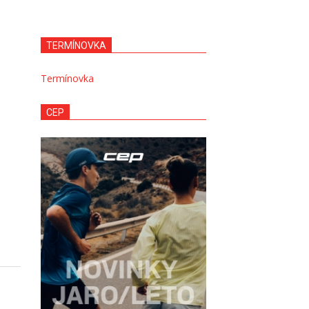
TERMÍNOVKA
Termínovka
CEP