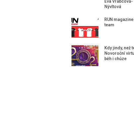
Eva Vrabcová-
Nývltová
RUN magazine
team
Kdy jindy, než 
Novoroční virtu
běh i chůze