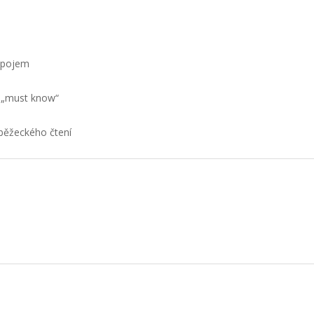
ápojem
í „must know“
 běžeckého čtení