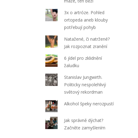
maže, ten běží
3x o artróze. Pohled
ortopeda aneb klouby
potřebují pohyb
Natažené, či natržené?
Jak rozpoznat zranění
6 jídel pro zklidnění
žaludku
Stanislav Jungwirth.
Politicky nespolehlivý
světový rekordman
Alkohol špeky nerozpustí
Jak správně dýchat?
Začněte zamyšlením