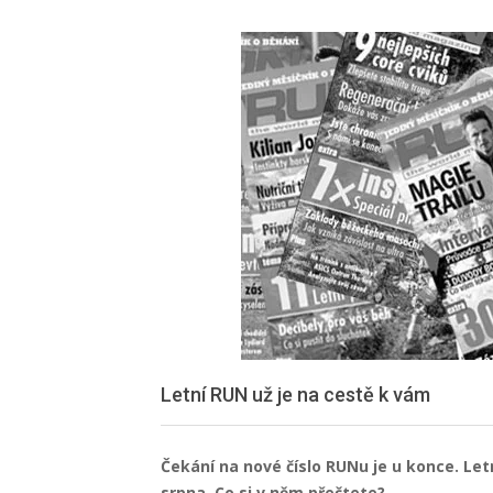
Letní RUN už je na cestě k vám
Čekání na nové číslo RUNu je u konce. Let
srpna. Co si v něm přečtete?