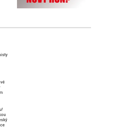
isty
ové
ý
ým
u!
kou
eský
ice