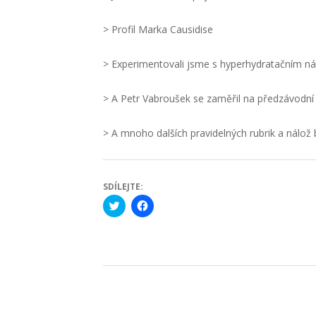
> Profil Marka Causidise
> Experimentovali jsme s hyperhydratačním n
> A Petr Vabroušek se zaměřil na předzávodn
> A mnoho dalších pravidelných rubrik a nálož
SDÍLEJTE:
Click
Click
to
to
share
share
on
on
Twitter
Facebook
(Opens
(Opens
in
in
new
new
2017-
window)
window)
08-
09