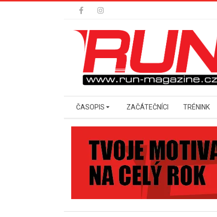
Skip
to
content
Secondary
ČASOPIS
ZAČÁTEČNÍCI
TRÉNINK
Navigation
Menu