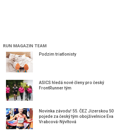
RUN MAGAZIN TEAM
Podzim triatlonisty
ASICS hledá nové členy pro český
FrontRunner tým
Novinka závodu! 55. ČEZ Jizerskou 50
pojede za český tým obojživelnice Eva
Vrabcová-Nývltová