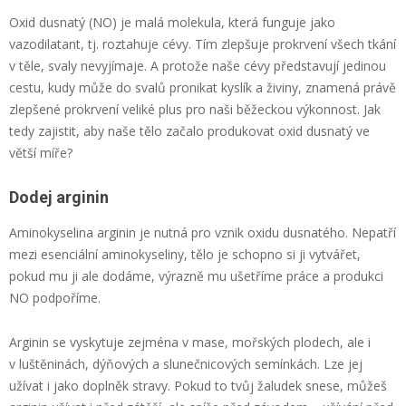
Oxid dusnatý (NO) je malá molekula, která funguje jako
vazodilatant, tj. roztahuje cévy. Tím zlepšuje prokrvení všech tkání
v těle, svaly nevyjímaje. A protože naše cévy představují jedinou
cestu, kudy může do svalů pronikat kyslík a živiny, znamená právě
zlepšené prokrvení veliké plus pro naši běžeckou výkonnost. Jak
tedy zajistit, aby naše tělo začalo produkovat oxid dusnatý ve
větší míře?
Dodej arginin
Aminokyselina arginin je nutná pro vznik oxidu dusnatého. Nepatří
mezi esenciální aminokyseliny, tělo je schopno si ji vytvářet,
pokud mu ji ale dodáme, výrazně mu ušetříme práce a produkci
NO podpoříme.
Arginin se vyskytuje zejména v mase, mořských plodech, ale i
v luštěninách, dýňových a slunečnicových semínkách. Lze jej
užívat i jako doplněk stravy. Pokud to tvůj žaludek snese, můžeš