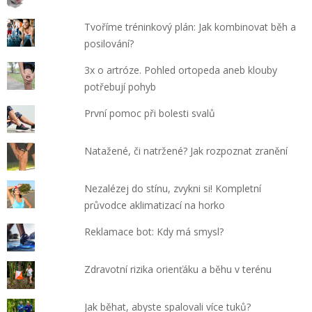
Tvoříme tréninkový plán: Jak kombinovat běh a
posilování?
3x o artróze. Pohled ortopeda aneb klouby
potřebují pohyb
První pomoc při bolesti svalů
Natažené, či natržené? Jak rozpoznat zranění
Nezalézej do stínu, zvykni si! Kompletní
průvodce aklimatizací na horko
Reklamace bot: Kdy má smysl?
Zdravotní rizika orienťáku a běhu v terénu
Jak běhat, abyste spalovali více tuků?