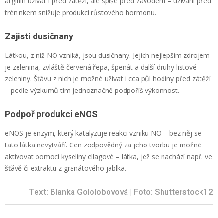
arginin užívat i před zátěží, ale spíše před závodem – užívání před
tréninkem snižuje produkci růstového hormonu.
Zajisti dusičnany
Látkou, z níž NO vzniká, jsou dusičnany. Jejich nejlepším zdrojem
je zelenina, zvláště červená řepa, špenát a další druhy listové
zeleniny. Šťávu z nich je možné užívat i cca půl hodiny před zátěží
– podle výzkumů tím jednoznačně podpoříš výkonnost.
Podpoř produkci eNOS
eNOS je enzym, který katalyzuje reakci vzniku NO – bez něj se
tato látka nevytváří. Gen zodpovědný za jeho tvorbu je možné
aktivovat pomocí kyseliny ellagové – látka, jež se nachází např. ve
šťávě či extraktu z granátového jablka.
Text: Blanka Gololobovová | Foto: Shutterstock12