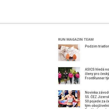
RUN MAGAZIN TEAM
Podzim triatlon
ASICS hledá n
členy pro česk
FrontRunner t
Novinka závod
55. ČEZ Jizers
50 pojede za č
tým obojživeln