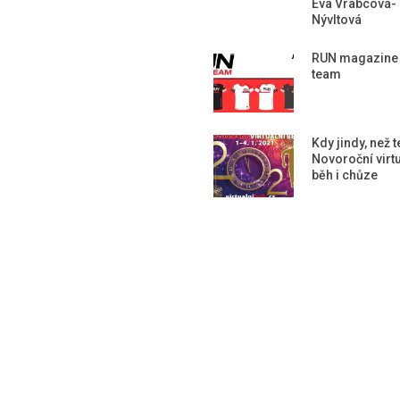
Eva Vrabcová-
Nývltová
RUN magazine
team
Kdy jindy, než 
Novoroční virtu
běh i chůze