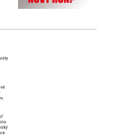
isty
ové
ý
ým
u!
kou
eský
ice