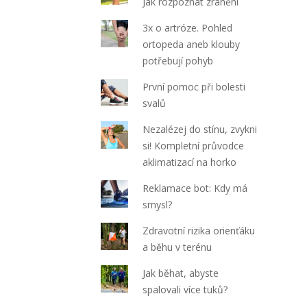
Jak rozpoznat zranění
3x o artróze. Pohled
ortopeda aneb klouby
potřebují pohyb
První pomoc při bolesti
svalů
Nezalézej do stínu, zvykni
si! Kompletní průvodce
aklimatizací na horko
Reklamace bot: Kdy má
smysl?
Zdravotní rizika orienťáku
a běhu v terénu
Jak běhat, abyste
spalovali více tuků?