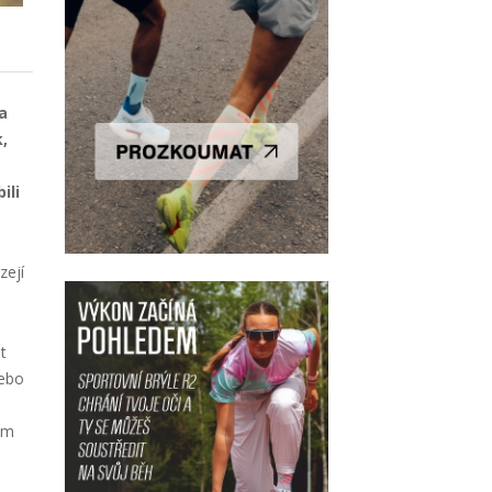
a
,
ili
zejí
t
nebo
em