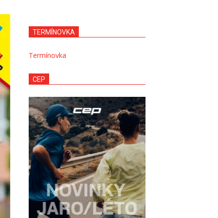
TERMÍNOVKA
Termínovka
CEP