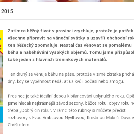
n 2015
Zatímco běžný život v prosinci zrychluje, protože je potřeb
všechno připravit na vánoční svátky a uzavřít obchodní rok
ten běžecký zpomaluje. Nastal čas věnovat se pomalému
běhu a naběhávání vysokých objemů. Tomu jsme přizpůsob
také jeden z hlavních tréninkových materiálů.
Ten druhý se věnuje běhu na páse, protože v zimě zkrátka přichá
dny, kdy se vyběhnout nedá, ať už kvůli počasí nebo smogu.
Prosinec je také ideální dobou k bilancování uplynulého roku. Opě
jsme hledali nejkrásnější závod sezony, běžce roku, objev roku 
třeba „Dobrý čin roku“. V rámci této rubriky si můžete přečíst
rozhovory s Evou Vrabcovou Nývltovou, Kriistinou Mäki či David
Chrištofem.