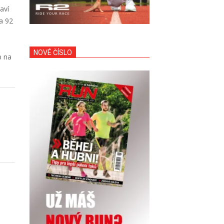
aví
Na 92
NOVÉ ČÍSLO
p na