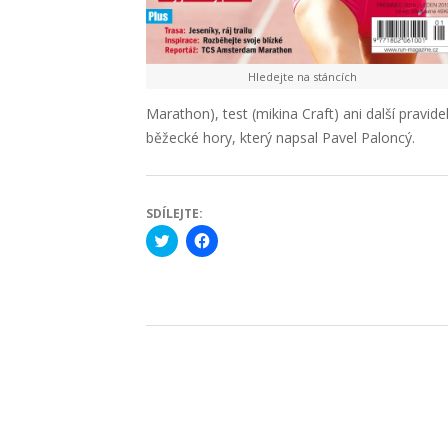
Hledejte na stáncích
Marathon), test (mikina Craft) ani další pravid
běžecké hory, který napsal Pavel Paloncý.
SDÍLEJTE:
Click
Click
to
to
share
share
on
on
Twitter
Facebook
(Opens
(Opens
in
in
new
new
2014-
window)
window)
12-
01