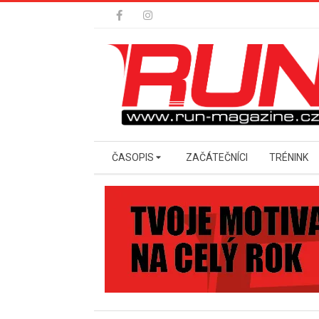
Skip
to
content
Secondary
ČASOPIS
ZAČÁTEČNÍCI
TRÉNINK
Navigation
Menu