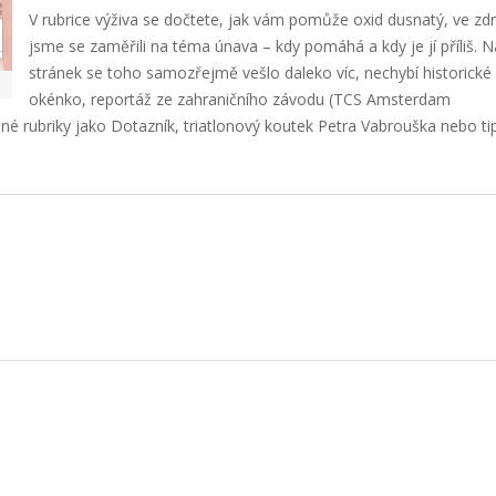
V rubrice výživa se dočtete, jak vám pomůže oxid dusnatý, ve zdr
jsme se zaměřili na téma únava – kdy pomáhá a kdy je jí příliš. 
stránek se toho samozřejmě vešlo daleko víc, nechybí historické
okénko, reportáž ze zahraničního závodu (TCS Amsterdam
elné rubriky jako Dotazník, triatlonový koutek Petra Vabrouška nebo ti