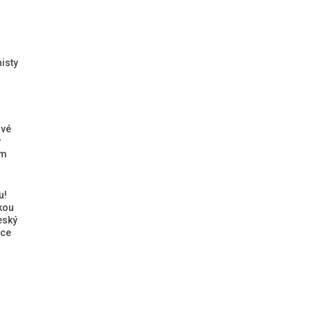
isty
ové
ý
ým
u!
kou
eský
ice