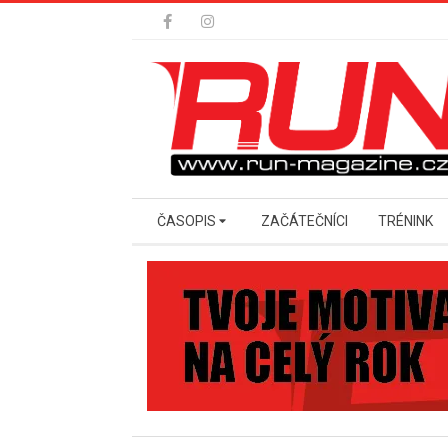
Skip
to
content
Secondary
ČASOPIS
ZAČÁTEČNÍCI
TRÉNINK
Navigation
Menu