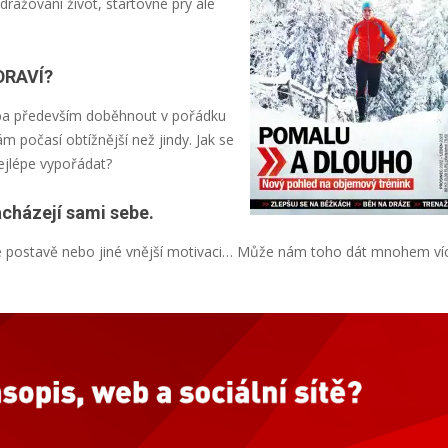
zdražování život, startovné prý ale
DRAVÍ?
třeba především doběhnout v pořádku
m počasí obtížnější než jindy. Jak se
ejlépe vypořádat?
házejí sami sebe.
ké postavě nebo jiné vnější motivaci… Může nám toho dát mnohem ví