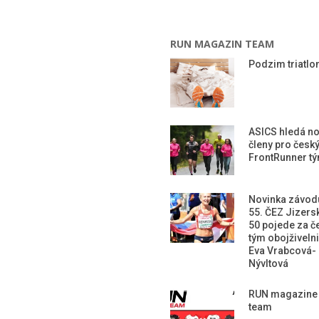
RUN MAGAZIN TEAM
Podzim triatlon
ASICS hledá n
členy pro česk
FrontRunner t
Novinka závod
55. ČEZ Jizers
50 pojede za č
tým obojživeln
Eva Vrabcová-
Nývltová
RUN magazine
team