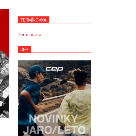
TERMÍNOVKA
Termínovka
CEP