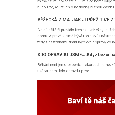
mírně,“ tvrdí pořadatelé. I jim sice komplikuje 
budou zvyšovat jen o nezbytně nutnou částku.
BĚŽECKÁ ZIMA. JAK JI PŘEŽÍT VE Z
Nejdůležitější pravidlo tréninku zní: vždy je 
domu. A právě v zimě bývá tohle kvůli nástrahá
tedy s nástrahami zimní běžecké přípravy co n
KDO OPRAVDU JSME….Když běžci nac
Běhání není jen o osobních rekordech, o hez
ukázat nám, kdo opravdu jsme.