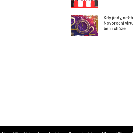
Kdy jindy, než 
Novoroční virtu
běh i chůze