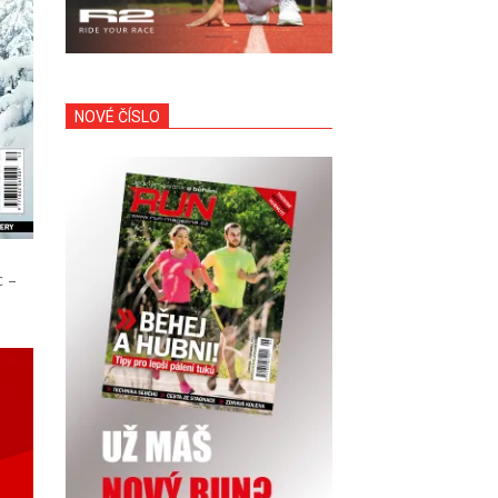
NOVÉ ČÍSLO
c –