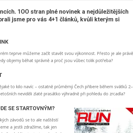
ncích. 1OO stran plné novinek a nejdůležitějších
rali jsme pro vás 4+1 článků, kvůli kterým si
INK
erém teprve můžeme začít stavět svou výkonnost. Přesto je ale práv
edy objemy běhat správně a proč jsou vůbec tolik potřeba?
T
ějaké to kilo navíc – ostatně průměrný Čech přibere během svátků 2
letošních neviděli zlaté prasátko výhradně při pohledu do zrcadla?
 BUDE SE STARTOVNÝM?
kých závodů se to ale naštěstí
eme a jestli zdražíme, tak jen