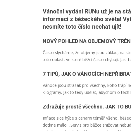
Vánoční vydání RUNu už je na stá
informací z běžeckého světa! Vyb
nesmíte toto číslo nechat ujít!
NOVÝ POHLED NA OBJEMOVÝ TRÉN
Často slýcháme, že objemy jsou základ, na kt
toto oblast, ve které běžci často chybují. Jak
t
7 TIPŮ, JAK O VÁNOCÍCH NEPŘIBRA
Vánoce jsou strašák pro všechny, koho trápí n
kilogramy. Jak to tedy udělat, abychom o těch 
Zdražuje prostě všechno. JAK TO
Inflace sice hýbe s cenami téměř všeho, běžec
dotkne málo. „Servis pro běžce snižovat nebud