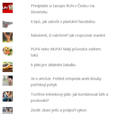
Předplaťte si časopis RUN v Česku i na
Slovensku
6 tipů, jak zatočit s plantární fasciitidou
Natažené, či natržené? Jak rozpoznat zranění
PUFA nebo MUFA? Malý průvodce světem
tuků
6 jídel pro zklidnění žaludku
3x o artróze. Pohled ortopeda aneb klouby
potřebují pohyb
Tvoříme tréninkový plán: Jak kombinovat běh a
posilování?
Zeolit: zbaví jedů a podpoří výkon