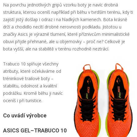
Na povrchu jednotlivých gripů vzorku boty je navíc drobná
struktura, kterou oceníš například při běhu v tvrdším terénu, kdy ti
zajistí jistý došlap i odraz i na hladkých kamenech. Bota krásně
drží a chodidlo necítí drobné nerovnosti podkladu. Jistotou u
značky Asics je výrazné tlumení, které příznivcům minimalistické
obuvi přijde přehnané, ale u objemovky – proč ne? Celkově je
bota vyšší, ale na stabilitě v terénu rozhodně neztrácí.
Trabuco 10 splňuje všechny
atributy, které očekáváme od
tréninkové trailové boty –
stabilitu, odolnost a kvalitní
podrážku. Kromě běhu ji navíc
oceníš i při turistice.
Co uvádí výrobce
ASICS GEL–TRABUCO 10