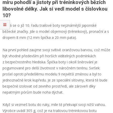
míru pohodlí a jistoty při tréninkových bězích
libovolné délky. Jak si vedl model s číslovkou
10?
Jedná se o již 10. řadu trailové boty nejznámější japonské
běžecké značky. Jde o model objemový (tréninkový), pronační a s
dropem 8 mm (12 mm špička a 20 mm pata).
Na první pohled zaujme svoji svítivě oranžovou barvou, což může
být vhodné především při horších viditelných podmínkách
z bezpečnostního hlediska. Špička boty i okolí šněrování je
pogumované pro delší životnost v náročném terénu. Svršek
prošel oproti předešlému modelu 9 největší změnou a byl to
jednoznačně krok kupředu. Je ze speciální síťoviny, která tě bude
bezpečně izolovat od zevního prostředí, ale zároveň díky
nepatrným pórům bude noha dýchat.
Když si vezmeš botu do ruky, mile tě překvapí svoji nižší vahou.
Výrobce uvádí 305 g, což je na trailovou tréninkovou botu