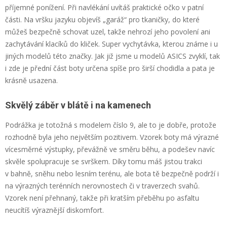
příjemné ponížení. Při navlékání uvítáš praktické očko v patní
části. Na vršku jazyku objevíš „garáž“ pro tkaničky, do které
můžeš bezpečně schovat uzel, takže nehrozí jeho povolení ani
zachytávání klacíků do kliček. Super vychytávka, kterou známe i u
jiných modelů této značky. Jak již jsme u modelů ASICS zvyklí, tak
i zde je přední část boty určena spíše pro širší chodidla a pata je
krásně usazena.
Skvělý záběr v blátě i na kamenech
Podrážka je totožná s modelem číslo 9, ale to je dobře, protože
rozhodně byla jeho největším pozitivem. Vzorek boty má výrazné
vícesměrné výstupky, převážně ve směru běhu, a podešev navíc
skvěle spolupracuje se svrškem. Díky tomu máš jistou trakci
v bahně, sněhu nebo lesním terénu, ale bota tě bezpečně podrží i
na výrazných terénních nerovnostech či v traverzech svahů.
Vzorek není přehnaný, takže při kratším přeběhu po asfaltu
neucítíš výraznější diskomfort.