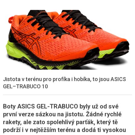
Jistota v terénu pro profíka i hobíka, to jsou ASICS
GEL–TRABUCO 10
Boty ASICS GEL-TRABUCO byly už od své
první verze sázkou na jistotu. Žádné rychlé
rakety, ale zato spolehlivý parťák, který tě
podrží i v nejtěžším terénu a dodá ti vysokou