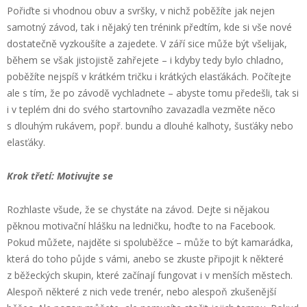
Pořiďte si vhodnou obuv a svršky, v nichž poběžíte jak nejen
samotný závod, tak i nějaký ten trénink předtím, kde si vše nové
dostatečně vyzkoušíte a zajedete. V září sice může být všelijak,
během se však jistojistě zahřejete – i kdyby tedy bylo chladno,
poběžíte nejspíš v krátkém tričku i krátkých elasťákách. Počítejte
ale s tím, že po závodě vychladnete – abyste tomu předešli, tak si
i v teplém dni do svého startovního zavazadla vezměte něco
s dlouhým rukávem, popř. bundu a dlouhé kalhoty, šusťáky nebo
elasťáky.
Krok třetí: Motivujte se
Rozhlaste všude, že se chystáte na závod. Dejte si nějakou
pěknou motivační hlášku na ledničku, hoďte to na Facebook.
Pokud můžete, najděte si spoluběžce – může to být kamarádka,
která do toho půjde s vámi, anebo se zkuste připojit k některé
z běžeckých skupin, které začínají fungovat i v menších městech.
Alespoň některé z nich vede trenér, nebo alespoň zkušenější