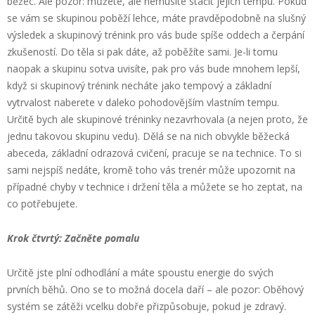
běžec. Ale pozor: můžete, ale nemusíte stačit jejich tempu. Pokud
se vám se skupinou poběží lehce, máte pravděpodobně na slušný
výsledek a skupinový trénink pro vás bude spíše oddech a čerpání
zkušeností. Do těla si pak dáte, až poběžíte sami. Je-li tomu
naopak a skupinu sotva uvisíte, pak pro vás bude mnohem lepší,
když si skupinový trénink necháte jako tempový a základní
vytrvalost naberete v daleko pohodovějším vlastním tempu.
Určitě bych ale skupinové tréninky nezavrhovala (a nejen proto, že
jednu takovou skupinu vedu). Dělá se na nich obvykle běžecká
abeceda, základní odrazová cvičení, pracuje se na technice. To si
sami nejspíš nedáte, kromě toho vás trenér může upozornit na
případné chyby v technice i držení těla a můžete se ho zeptat, na
co potřebujete.
Krok čtvrtý: Začněte pomalu
Určitě jste plní odhodlání a máte spoustu energie do svých
prvních běhů. Ono se to možná docela daří – ale pozor: Oběhový
systém se zátěži vcelku dobře přizpůsobuje, pokud je zdravý.