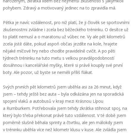
narozeným, zkrátka lidem bez nejmenší zkušenosti s jakýmkoli
pohybem. Zdravý a motivovaný jedinec na to zpravidla má.
Pětka je navíc vzdálenost, pro niž platí, že ji člověk se sportovními
zkušenostmi zvládne i zcela bez běžeckého tréninku. O desítce už
to platit nemusí a o maratonu už vůbec ne. Vy ale pět kilometrů
zcela jistě dáte, pokud aspoň občas jezdíte na kole, hrajete
nějaké míčové hry nebo chodíte pravidelně cvičit. A po pěti
týdnech tréninku na tuto metu s velkou pravděpodobností
dosáhnou i kancelářské myšky, které si právě koupily své první
boty. Ale pozor, už byste se neměli příliš flákat.
Svých prvních pět kilometrů jsem uběhla asi za 26 minut, když
jsem – tehdy ještě bez auta – byla odkázána jen na sporadická
spojení vlaků a autobusů v kraji mezi Krásnou Lípou
a Rumburkem. Potřebovala jsem tehdy zkrátka stihnout spoj, na
který bylo třeba překonat právě tuto vzdálenost. V té době jsem
poměrně slušně běhala sprinty a čtvrtku, ale jen málokdy jsem
v tréninku uběhla více než kilometr klusu v kuse. Ale zvládla jsem