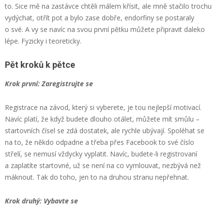
to. Sice mě na zastávce chtěli málem křísit, ale mně stačilo trochu
vydýchat, otřít pot a bylo zase dobře, endorfiny se postaraly
o své. A vy se navíc na svou první pětku můžete připravit daleko
lépe. Fyzicky i teoreticky.
Pět kroků k pětce
Krok první: Zaregistrujte se
Registrace na závod, který si vyberete, je tou nejlepší motivací.
Navíc platí, že když budete dlouho otálet, můžete mít smůlu –
startovních čísel se zdá dostatek, ale rychle ubývají. Spoléhat se
na to, že někdo odpadne a třeba přes Facebook to své číslo
střelí, se nemusí vždycky vyplatit. Navíc, budete-li registrovaní
a zaplatíte startovné, už se není na co vymlouvat, nezbývá než
máknout. Tak do toho, jen to na druhou stranu nepřehnat.
Krok druhý: Vybavte se