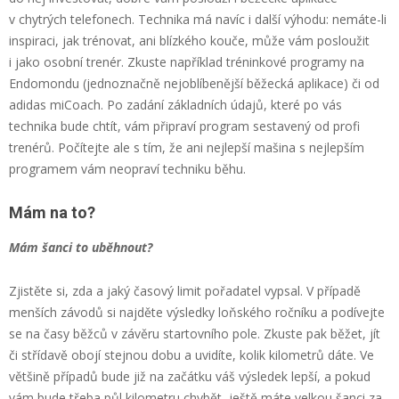
v chytrých telefonech. Technika má navíc i další výhodu: nemáte-li
inspiraci, jak trénovat, ani blízkého kouče, může vám posloužit
i jako osobní trenér. Zkuste například tréninkové programy na
Endomondu (jednoznačně nejoblíbenější běžecká aplikace) či od
adidas miCoach. Po zadání základních údajů, které po vás
technika bude chtít, vám připraví program sestavený od profi
trenérů. Počítejte ale s tím, že ani nejlepší mašina s nejlepším
programem vám neopraví techniku běhu.
Mám na to?
Mám šanci to uběhnout?
Zjistěte si, zda a jaký časový limit pořadatel vypsal. V případě
menších závodů si najděte výsledky loňského ročníku a podívejte
se na časy běžců v závěru startovního pole. Zkuste pak běžet, jít
či střídavě obojí stejnou dobu a uvidíte, kolik kilometrů dáte. Ve
většině případů bude již na začátku váš výsledek lepší, a pokud
vám bude třeba půl kilometru chybět, ještě máte velkou šanci za