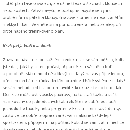
Totéž platí také o svalech, ale už ne třeba o šlachách, kloubech
nebo kostech. Zátěž navyšujte postupně, abyste se vyhnuli
problémům s páteří a klouby, únavové zlomenině nebo zánětům
měkkých tkání. Vezměte si na pomoc trenéra, nebo se alespoň
držte našeho tréninkového plánu.
Krok pátý: Veďte si deník
Zaznamenávejte si po každém tréninku, jak se vám běželo, kolik
jste dali, jaký byl terén, počasí, případně zda vás něco bolí
a podobně. Má to hned několik výhod: Když na vás přijde lenora,
přece nenecháte stránky deníčku prázdné. Určitě vyběhnete, když
se vám nebude chtít, a přitom uvidíte, kolik už jste do toho dali.
Deník to může být klasický papírový, na to stačí tužka a sešit
nalinkovaný do jednoduchých tabulek. Stejně dobře poslouží
jednoduché tabulky nebo program v Excelu. Tréninkové deníky,
často velice dobře propracované, vám nabídne každý lepší
sporttester s připojením na počítač. Pokud se vám zatím nechce
do něj investovat, dobře vám poslouží i běžecké aplikace