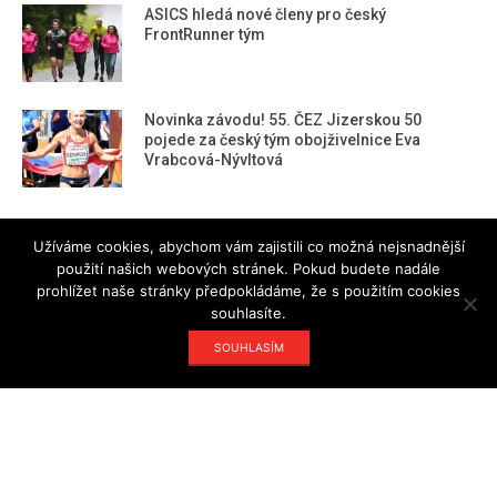
ASICS hledá nové členy pro český
FrontRunner tým
Novinka závodu! 55. ČEZ Jizerskou 50
pojede za český tým obojživelnice Eva
Vrabcová-Nývltová
RUN magazine team
Užíváme cookies, abychom vám zajistili co možná nejsnadnější
použití našich webových stránek. Pokud budete nadále
prohlížet naše stránky předpokládáme, že s použitím cookies
souhlasíte.
Kdy jindy, než teď… Novoroční virtuální běh i
SOUHLASÍM
chůze