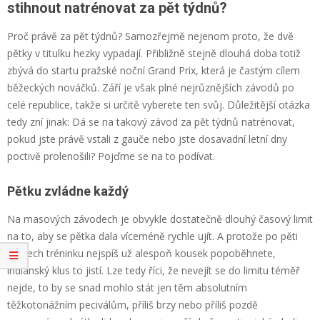
stihnout natrénovat za pět týdnů?
Proč právě za pět týdnů? Samozřejmě nejenom proto, že dvě
pětky v titulku hezky vypadají. Přibližně stejně dlouhá doba totiž
zbývá do startu pražské noční Grand Prix, která je častým cílem
běžeckých nováčků. Září je však plné nejrůznějších závodů po
celé republice, takže si určitě vyberete ten svůj. Důležitější otázka
tedy zní jinak: Dá se na takový závod za pět týdnů natrénovat,
pokud jste právě vstali z gauče nebo jste dosavadní letní dny
poctivě prolenošili? Pojďme se na to podívat.
Pětku zvládne každý
Na masových závodech je obvykle dostatečně dlouhý časový limit
na to, aby se pětka dala víceméně rychle ujít. A protože po pěti
týdnech tréninku nejspíš už alespoň kousek popoběhnete,
indiánský klus to jistí. Lze tedy říci, že nevejít se do limitu téměř
nejde, to by se snad mohlo stát jen těm absolutním
těžkotonážním peciválům, příliš brzy nebo příliš pozdě