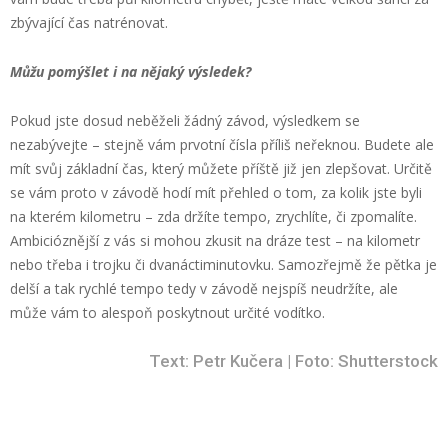
zbývající čas natrénovat.
Můžu pomýšlet i na nějaký výsledek?
Pokud jste dosud neběželi žádný závod, výsledkem se
nezabývejte – stejně vám prvotní čísla příliš neřeknou. Budete ale
mít svůj základní čas, který můžete příště již jen zlepšovat. Určitě
se vám proto v závodě hodí mít přehled o tom, za kolik jste byli
na kterém kilometru – zda držíte tempo, zrychlíte, či zpomalíte.
Ambicióznější z vás si mohou zkusit na dráze test – na kilometr
nebo třeba i trojku či dvanáctiminutovku. Samozřejmě že pětka je
delší a tak rychlé tempo tedy v závodě nejspíš neudržíte, ale
může vám to alespoň poskytnout určité vodítko.
Text: Petr Kučera | Foto: Shutterstock