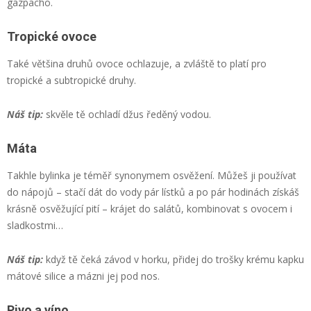
gazpacho.
Tropické ovoce
Také většina druhů ovoce ochlazuje, a zvláště to platí pro
tropické a subtropické druhy.
Náš tip:
skvěle tě ochladí džus ředěný vodou.
Máta
Takhle bylinka je téměř synonymem osvěžení. Můžeš ji používat
do nápojů – stačí dát do vody pár lístků a po pár hodinách získáš
krásně osvěžující pití – krájet do salátů, kombinovat s ovocem i
sladkostmi…
Náš tip:
když tě čeká závod v horku, přidej do trošky krému kapku
mátové silice a mázni jej pod nos.
Pivo a víno