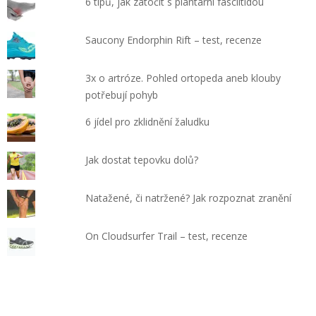
6 tipů, jak zatočit s plantární fasciitidou
Saucony Endorphin Rift – test, recenze
3x o artróze. Pohled ortopeda aneb klouby
potřebují pohyb
6 jídel pro zklidnění žaludku
Jak dostat tepovku dolů?
Natažené, či natržené? Jak rozpoznat zranění
On Cloudsurfer Trail – test, recenze