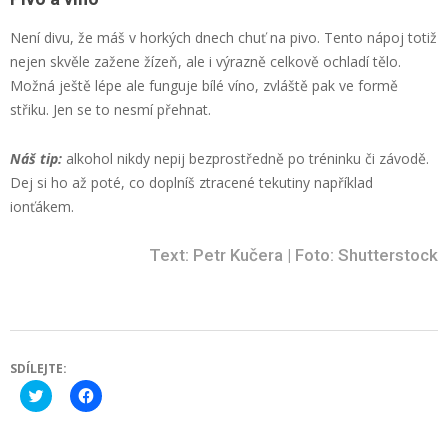
Není divu, že máš v horkých dnech chuť na pivo. Tento nápoj totiž
nejen skvěle zažene žízeň, ale i výrazně celkově ochladí tělo.
Možná ještě lépe ale funguje bílé víno, zvláště pak ve formě
střiku. Jen se to nesmí přehnat.
Náš tip:
alkohol nikdy nepij bezprostředně po tréninku či závodě.
Dej si ho až poté, co doplníš ztracené tekutiny například
ionťákem.
Text: Petr Kučera | Foto: Shutterstock
SDÍLEJTE:
Click
Click
to
to
share
share
on
on
Twitter
Facebook