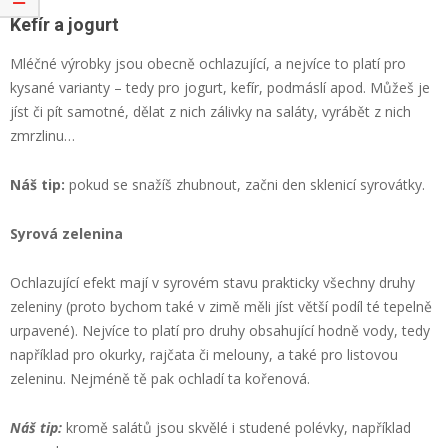
Kefír a jogurt
Mléčné výrobky jsou obecně ochlazující, a nejvíce to platí pro
kysané varianty – tedy pro jogurt, kefír, podmáslí apod. Můžeš je
jíst či pít samotné, dělat z nich zálivky na saláty, vyrábět z nich
zmrzlinu…
Náš tip:
pokud se snažíš zhubnout, začni den sklenicí syrovátky.
Syrová zelenina
Ochlazující efekt mají v syrovém stavu prakticky všechny druhy
zeleniny (proto bychom také v zimě měli jíst větší podíl té tepelně
urpavené). Nejvíce to platí pro druhy obsahující hodně vody, tedy
například pro okurky, rajčata či melouny, a také pro listovou
zeleninu. Nejméně tě pak ochladí ta kořenová.
Náš tip:
kromě salátů jsou skvělé i studené polévky, například