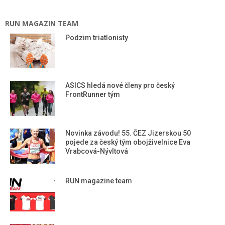
RUN MAGAZIN TEAM
Podzim triatlonisty
ASICS hledá nové členy pro český
FrontRunner tým
Novinka závodu! 55. ČEZ Jizerskou 50
pojede za český tým obojživelnice Eva
Vrabcová-Nývltová
RUN magazine team