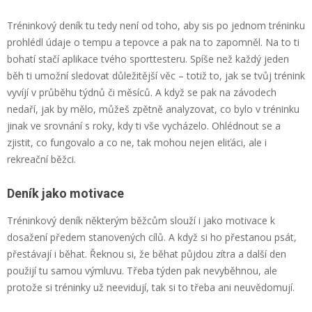
Tréninkový deník tu tedy není od toho, aby sis po jednom tréninku
prohlédl údaje o tempu a tepovce a pak na to zapomněl. Na to ti
bohatí stačí aplikace tvého sporttesteru. Spíše než každý jeden
běh ti umožní sledovat důležitější věc – totiž to, jak se tvůj trénink
vyvíjí v průběhu týdnů či měsíců. A když se pak na závodech
nedaří, jak by mělo, můžeš zpětně analyzovat, co bylo v tréninku
jinak ve srovnání s roky, kdy ti vše vycházelo. Ohlédnout se a
zjistit, co fungovalo a co ne, tak mohou nejen eliťáci, ale i
rekreační běžci.
Deník jako motivace
Tréninkový deník některým běžcům slouží i jako motivace k
dosažení předem stanovených cílů. A když si ho přestanou psát,
přestávají i běhat. Řeknou si, že běhat půjdou zítra a další den
použijí tu samou výmluvu. Třeba týden pak nevyběhnou, ale
protože si tréninky už neevidují, tak si to třeba ani neuvědomují.