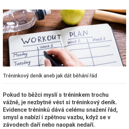
Tréninkový deník aneb jak dát běhání řád
Pokud to běžci myslí s tréninkem trochu
vážně, je nezbytné vést si tréninkový deník.
Evidence tréninků dává celému snažení řád,
smysl a nabízí i zpětnou vazbu, když se v
závodech daří nebo naopak nedaří.