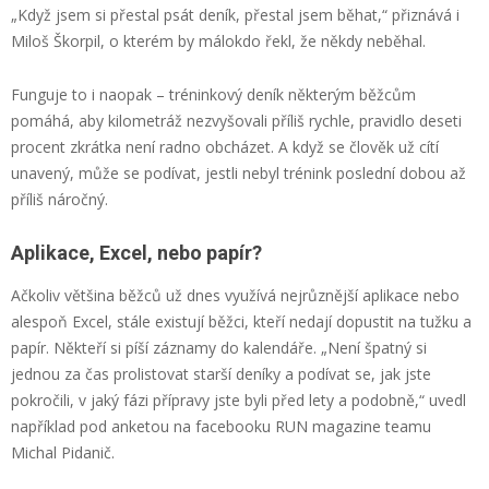
„Když jsem si přestal psát deník, přestal jsem běhat,“ přiznává i
Miloš Škorpil, o kterém by málokdo řekl, že někdy neběhal.
Funguje to i naopak – tréninkový deník některým běžcům
pomáhá, aby kilometráž nezvyšovali příliš rychle, pravidlo deseti
procent zkrátka není radno obcházet. A když se člověk už cítí
unavený, může se podívat, jestli nebyl trénink poslední dobou až
příliš náročný.
Aplikace, Excel, nebo papír?
Ačkoliv většina běžců už dnes využívá nejrůznější aplikace nebo
alespoň Excel, stále existují běžci, kteří nedají dopustit na tužku a
papír. Někteří si píší záznamy do kalendáře. „Není špatný si
jednou za čas prolistovat starší deníky a podívat se, jak jste
pokročili, v jaký fázi přípravy jste byli před lety a podobně,“ uvedl
například pod anketou na facebooku RUN magazine teamu
Michal Pidanič.