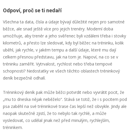
Odpoví, proč se ti nedaří
Všechna ta data, čísla a údaje bývají důležité nejen pro samotné
běžce, ale snad ještě více pro jejich trenéry. Moderní doba
umožňuje, aby trenér a jeho svěřenec byli vzdáleni třeba i stovky
kilometrů, a přesto lze sledovat, kdy byl běžec na tréninku, kolik
uběhl, jak rychle, v jakém tempu a další údaje, které mu dají
celkem přesnou představu, jak na tom je. Napoví, na co se v
tréninku zaměřit. Vytrvalost, rychlost nebo třeba tempové
schopnosti? Nedostatky ve všech těchto oblastech tréninkový
deník bezpečně odhalí.
Tréninkový deník pak může běžci potvrdit nebo vyvrátit pocit, že
„mu to dneska nějak neběželo“. Stává se totiž, že i s pocitem pod
psa zaběhl na své tréninkové trase čas lepší než obvykle. Jindy ale
naopak skutečně zjistí, že to nebylo tak rychlé, a může
vysledovat, co udělal jinak než před minulým, rychlejším,
tréninkem.