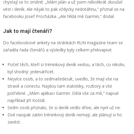
chystají se to změnit. „Mám plán a už jsem několikrát zkoušel
vést i deník. Ale nějak to pak vždycky nedotáhnu,“ přiznal se na
facebooku Josef Procházka. „Ale hlídá mě Garmin,“ dodal.
Jak to mají čtenáři?
Do facebookové ankety na stránkách RUN magazine team se
zařadila řada čtenářů a výsledky byly celkem překvapivé.
Počet těch, kteří si tréninkový deník vedou, a těch, co nikoliv,
byl shodný: jedenatřicet.
Nejvíce osob, a to sedmašedesát, uvedlo, že mají vše na
stravě a conectu. Najdou tam statistiky, rozbory a vše
potřebné. „Mám aplikaci Garmin. Dělá vše za mě,“ napsal
například Jiří Košťál.
Sedm osob přiznalo, že si deník vedlo dříve, ale nyní už ne.
Dvě naopak zatím tréninkový deník nemají, ale plánují si ho
zavést.