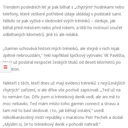
Trendem posledních let je pak běhat s „chytrými“ hodinkami nebo
telefony, které veškeré potřebné údaje ukládají v podstatě sami.
Někdo se pak vyžívá v sledování svých tréninků – sleduje, jak
běhal před měsícem nebo před rokem, a těší ho rostoucí součet
odběhaných kilometrů. Jiné to ale neláká.
„Garmin uchovává historii mých tréninků, ale stejně v nich nijak
zpětně nebrouzdám,“ řekl například špičkový vytrvalec Vít Pavlišta,
který už posbíral nespočet českých titulů od deseti kilometrů po
maraton.
Někteří z těch, kteří dnes už mají evidenci tréninků z nejrůznějších
chytrých“ zařízení, si ale dříve vše poctivě zapisovali. „Teď už na
to nemám čas. Dřív jsem si tréninkový deník vedl, ale ani mě to
moc nebavilo. Teď mám místo toho garmin connect a stravu a
tam mě to baví sledovat. I to, jak běhají ostatní,“ uvedl
několikanásobný mistr republiky v maratonu Petr Pechek a dodal:
„Myslím si, že to tréninkový deník v pohodě nahradí.“