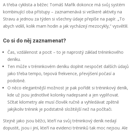
A třeba cyklista a běžec Tomáš Mařík dokonce má svůj systém
kombinující oba přístupy – zaznamenává si veškeré aktivity na
Stravu a jednou za týden si všechny údaje přepíše na papír. „To
abych viděl, kolik mam hodin a jak vycházejí mezocykly,“ vysvětlil.
Co si do něj zaznamenat?
Čas, vzdálenost a pocit – to je naprostý základ tréninkového
deníku.
Ten může v tréninkovém deníku doplnit nespočet dalších údajů
jako třeba tempo, tepová frekvence, převýšení počasí a
podobně.
O něco elegantnější možnost je pak pořídit si tréninkový deník,
kde už jsou jednotlivé kolonky nadepsané a jen vyplňovat.
Sčítat kilometry ale musí člověk ručně a vyhledávat zpětně
jakýkoliv trénink je podstatně složitější než na počítači.
Stejně jako jsou běžci, kteří na svůj tréninkový deník nedají
dopustit, jsou i jiní, kteří na evidenci tréninků tak moc nejsou. Ale