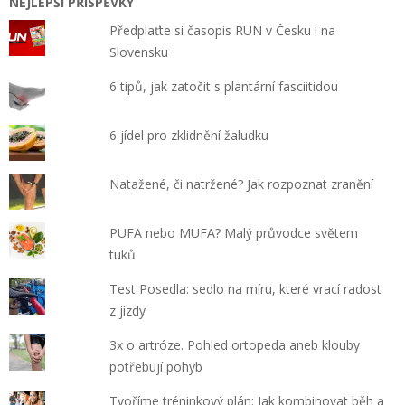
NEJLEPŠÍ PŘÍSPĚVKY
Předplaťte si časopis RUN v Česku i na
Slovensku
6 tipů, jak zatočit s plantární fasciitidou
6 jídel pro zklidnění žaludku
Natažené, či natržené? Jak rozpoznat zranění
PUFA nebo MUFA? Malý průvodce světem
tuků
Test Posedla: sedlo na míru, které vrací radost
z jízdy
3x o artróze. Pohled ortopeda aneb klouby
potřebují pohyb
Tvoříme tréninkový plán: Jak kombinovat běh a