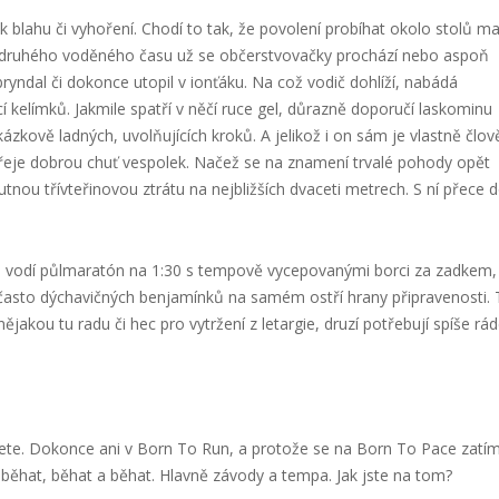
 blahu či vyhoření. Chodí to tak, že povolení probíhat okolo stolů ma
 Od druhého voděného času už se občerstvovačky prochází nebo aspoň
bryndal či dokonce utopil v ionťáku. Na což vodič dohlíží, nabádá
 kelímků. Jakmile spatří v něčí ruce gel, důrazně doporučí laskominu
kázkově ladných, uvolňujících kroků. A jelikož i on sám je vlastně člov
přeje dobrou chuť vespolek. Načež se na znamení trvalé pohody opět
tnou třívteřinovou ztrátu na nejbližších dvaceti metrech. S ní přece 
 se vodí půlmaratón na 1:30 s tempově vycepovanými borci za zadkem,
často dýchavičných benjamínků na samém ostří hrany připravenosti. 
akou tu radu či hec pro vytržení z letargie, druzí potřebují spíše rád
čtete. Dokonce ani v Born To Run, a protože se na Born To Pace zatí
ěhat, běhat a běhat. Hlavně závody a tempa. Jak jste na tom?