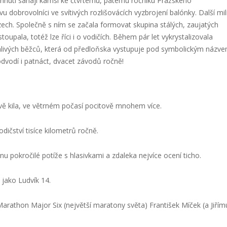
 hnutí sahají kamsi ke čtvrtému, pátému ročníku Pražského
 dobrovolníci ve svítivých rozlišovácích vyzbrojení balónky. Další mil
ech. Společně s ním se začala formovat skupina stálých, zaujatých
toupala, totéž lze říci i o vodičích. Během pár let vykrystalizovala
hlivých běžců, která od předloňska vystupuje pod symbolickým názv
dvodí i patnáct, dvacet závodů ročně!
dvě kila, ve větrném počasí pocitově mnohem více.
dičství tisíce kilometrů ročně.
u pokročilé potíže s hlasivkami a zdaleka nejvíce ocení ticho.
 jako Ludvík 14.
arathon Major Six (největší maratony světa) František Míček (a Jiřím