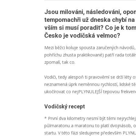
Jsou milováni, následováni, opom
tempomachři už dneska chybí na 
vším si musí poradit? Co je k to
Česko je vodičská velmoc?
Mezi běžci koluje spousta zaručených návodů, k
pohříchu zhusta praktikované) patří rada totál
zpomalí, tak co.
Vodiči, tedy alespoň ti pravověrní se drží lé
neznamená úprk neměnnou rychlostí, lidské těl
ukočírovat co nejPLYNULEJŠÍ tepovou frekvenci
Vodičský recept
* První dva kilometry nesmí být těmi nejrychl
půlmaratonu a maratonu to platí dvojnásob, o
startu. V této fázi sledujeme především PLYNU