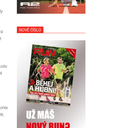
dy
NOVÉ ČÍSLO
vá
ě
oliv
ké
Tohle
it.