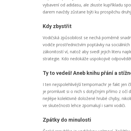
vybavení od adidasu, ale zkuste kupříkladu s
darem navždy zůstane býti ku prospěchu druhý
Kdy zbystřit
Vodičská způsobilost se nechá poměrně snadno
vodiče prostřednictvím poptávky na sociálních 
zákonitostí ví, natož aby svedl jejich literu na
strategie. Kdo nedokáže uspokojivě odpovědět,
Ty to vedeš! Aneb knihu přání a stížn
I ten nejspolehlivější tempomachr je fakt jen
je promluvit si o nich s dotyčným přímo z očí
nejlépe kolektivně doložené hrubé chyby, nikol
ve skutečnosti lehce zpomalují i sami vodiči.
Zpátky do minulosti