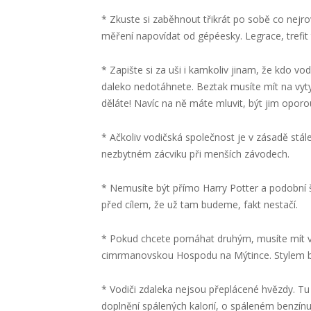
* Zkuste si zaběhnout třikrát po sobě co nejrov
měření napovídat od gépéesky. Legrace, trefit
* Zapište si za uši i kamkoliv jinam, že kdo v
daleko nedotáhnete. Beztak musíte mít na vyty
děláte! Navíc na ně máte mluvit, být jim oporou
* Ačkoliv vodičská společnost je v zásadě stál
nezbytném zácviku při menších závodech.
* Nemusíte být přímo Harry Potter a podobní 
před cílem, že už tam budeme, fakt nestačí.
* Pokud chcete pomáhat druhým, musíte mít v p
cimrmanovskou Hospodu na Mýtince. Stylem b
* Vodiči zdaleka nejsou přeplácené hvězdy. Tu
doplnění spálených kalorií, o spáleném benzín