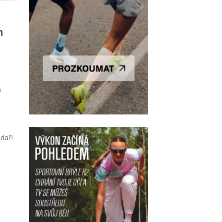
m
h
daří