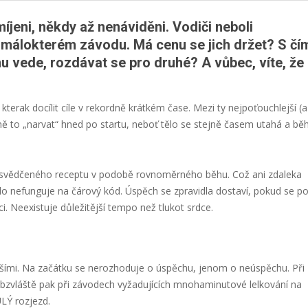
íjeni, někdy až nenáviděni. Vodiči neboli
málokterém závodu. Má cenu se jich držet? S čí
mu vede, rozdávat se pro druhé? A vůbec, víte, že
terak docílit cíle v rekordně krátkém čase. Mezi ty nejpoťouchlejší (a
ně to „narvat“ hned po startu, neboť tělo se stejně časem utahá a bě
ty osvědčeného receptu v podobě rovnoměrného běhu. Což ani zdaleka
o nefunguje na čárový kód. Úspěch se zpravidla dostaví, pokud se po
. Neexistuje důležitější tempo než tlukot srdce.
ejšími. Na začátku se nerozhoduje o úspěchu, jenom o neúspěchu. Při
bzvláště pak při závodech vyžadujících mnohaminutové lelkování na
LÝ rozjezd.