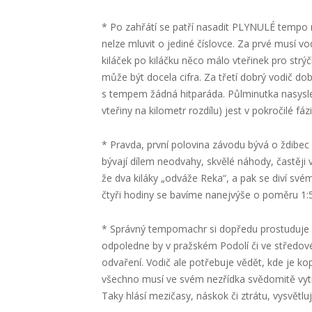
* Po zahřátí se patří nasadit PLYNULÉ tempo 
nelze mluvit o jediné číslovce. Za prvé musí vo
kiláček po kiláčku něco málo vteřinek pro strý
může být docela cifra. Za třetí dobrý vodič d
s tempem žádná hitparáda. Půlminutka nasyslen
vteřiny na kilometr rozdílu) jest v pokročilé f
* Pravda, první polovina závodu bývá o ždibec 
bývají dílem neodvahy, skvělé náhody, častěji v
že dva kiláky „odváže Reka“, a pak se diví sv
čtyři hodiny se bavíme nanejvýše o poměru 1:5
* Správný tempomachr si dopředu prostuduje 
odpoledne by v pražském Podolí či ve středov
odvaření. Vodič ale potřebuje vědět, kde je ko
všechno musí ve svém nezřídka svědomitě vytiš
Taky hlásí mezičasy, náskok či ztrátu, vysvětluj