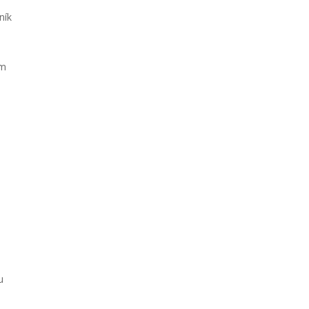
ník
em
u