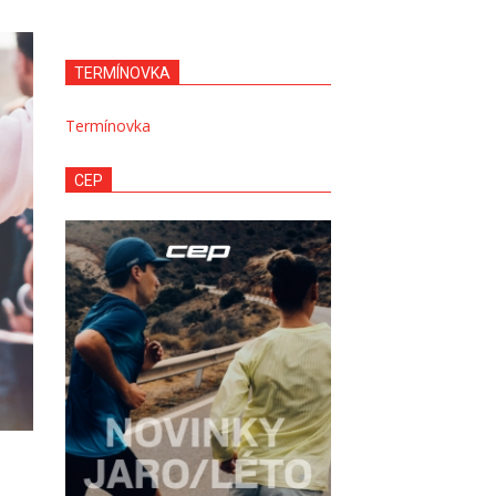
TERMÍNOVKA
Termínovka
CEP