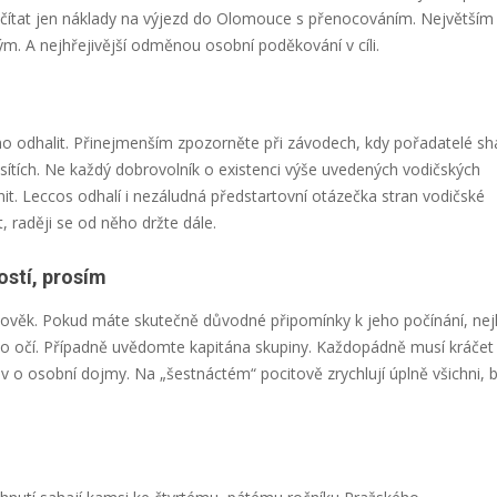
počítat jen náklady na výjezd do Olomouce s přenocováním. Největším
m. A nejhřejivější odměnou osobní poděkování v cíli.
 odhalit. Přinejmenším zpozorněte při závodech, kdy pořadatelé sh
sítích. Ne každý dobrovolník o existenci výše uvedených vodičských
plnit. Leccos odhalí i nezáludná předstartovní otázečka stran vodičské
 raději se od něho držte dále.
ostí, prosím
 člověk. Pokud máte skutečně důvodné připomínky k jeho počínání, nej
 do očí. Případně uvědomte kapitána skupiny. Každopádně musí kráčet
iv o osobní dojmy. Na „šestnáctém“ pocitově zrychlují úplně všichni, 