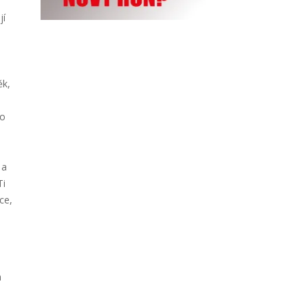
jí
ěk,
do
 a
Ti
ce,
m