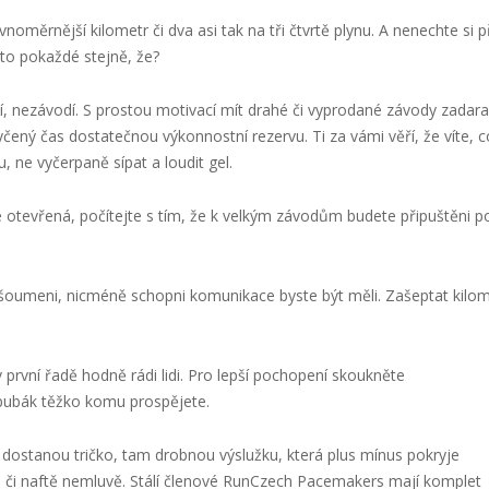
noměrnější kilometr či dva asi tak na tři čtvrtě plynu. A nenechte si p
 to pokaždé stejně, že?
odí, nezávodí. S prostou motivací mít drahé či vyprodané závody zadara
čený čas dostatečnou výkonnostní rezervu. Ti za vámi věří, že víte, c
, ne vyčerpaně sípat a loudit gel.
e otevřená, počítejte s tím, že k velkým závodům budete připuštěni p
šoumeni, nicméně schopni komunikace byste být měli. Zašeptat kilom
rvní řadě hodně rádi lidi. Pro lepší pochopení skoukněte
ubák těžko komu prospějete.
 dostanou tričko, tam drobnou výslužku, která plus mínus pokryje
u či naftě nemluvě. Stálí členové RunCzech Pacemakers mají komplet