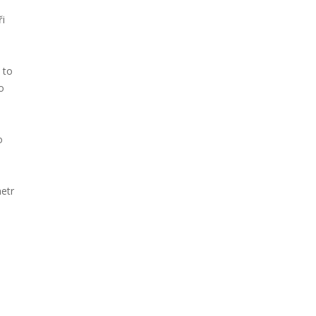
ři
 to
o
o
etr