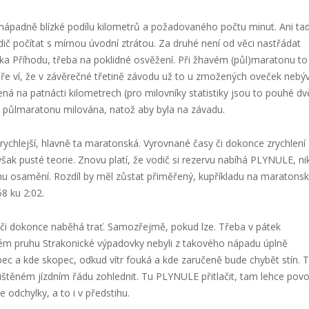
nápadně blízké podílu kilometrů a požadovaného počtu minut. Ani ta
dič počítat s mírnou úvodní ztrátou. Za druhé není od věci nastřádat
čka Příhodu, třeba na poklidné osvěžení. Při žhavém (půl)maratonu to
obře ví, že v závěrečné třetině závodu už to u zmožených oveček nebý
á na patnácti kilometrech (pro milovníky statistiky jsou to pouhé dv
ázi půlmaratonu milována, natož aby byla na závadu.
rychlejší, hlavně ta maratonská. Vyrovnané časy či dokonce zrychlení
šak pusté teorie. Znovu platí, že vodič si rezervu nabíhá PLYNULE, nik
ému osamění. Rozdíl by měl zůstat přiměřený, kupříkladu na maratons
8 ku 2:02.
či dokonce naběhá trať. Samozřejmě, pokud lze. Třeba v pátek
ém pruhu Strakonické výpadovky nebyli z takového nápadu úplně
pec a kde skopec, odkud vítr fouká a kde zaručeně bude chybět stín. 
těném jízdním řádu zohlednit. Tu PLYNULE přitlačit, tam lehce povol
e odchylky, a to i v předstihu.