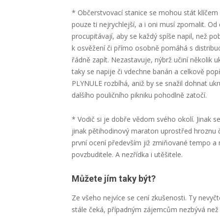
* Občerstvovací stanice se mohou stát klíčem k
pouze ti nejrychlejší, a i oni musí zpomalit.
procupitávají, aby se každý spíše napil, než po
k osvěžení či přímo osobně pomáhá s distribucí
řádně zapít. Nezastavuje, nýbrž učiní několik u
taky se napije či vdechne banán a celkově po
PLYNULE rozbíhá, aniž by se snažil dohnat ukru
dalšího pouličního pikniku pohodlně zatočí.
* Vodič si je dobře vědom svého okolí. Jinak
jinak pětihodinový maraton uprostřed hroznu 
první ocení především již zmiňované tempo a něj
povzbuditele. A nezřídka i utěšitele.
Můžete jím taky být?
Ze všeho nejvíce se cení zkušenosti. Ty nevy
stále čeká, případným zájemcům nezbývá než b