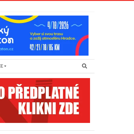
Search
CE