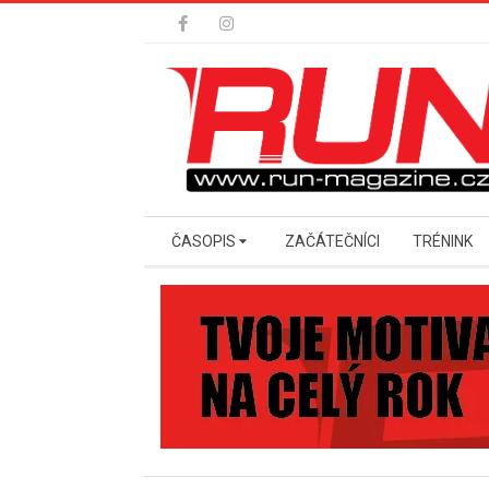
Skip
to
content
Secondary
ČASOPIS
ZAČÁTEČNÍCI
TRÉNINK
Navigation
Menu