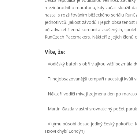
Česká republika je vodičskou velmocí. Začátky
mezinárodního maratonu, kdy začali sloužit davu
nastal s rozšiřováním běžeckého seriálu RunCz
jednotlivců. Jakost závodů i jejich obsazenost s
pětadvacetičlenná komunita zkušených, spole
RunCzech Pacemakers. Někteří z jejích členů o
Víte, že:
_ Vodičský batoh s obří vlajkou váží bezmála 
_ Ti nejobsazovanější tempaři nacestují kvůli vo
_ Někteří vodiči mívají zejména den po maraton
_ Martin Gazda vlastní srovnatelný počet paruk
_ V týmu působí dosud jediný český pokořitel M
Fixovi chybí Londýn).