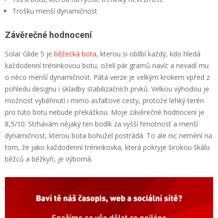
Trošku menší dynamičnost
Závěrečné hodnocení
Solar Glide 5 je
běžecká bota
, kterou si oblíbí každý, kdo hledá
každodenní tréninkovou botu, oželí pár gramů navíc a nevadí mu
o něco menší dynamičnost. Pátá verze je velkým krokem vpřed z
pohledu designu i skladby stabilizačních prvků. Velkou výhodou je
možnost vyběhnutí i mimo asfaltové cesty, protože lehký terén
pro tuto botu nebude překážkou. Moje závěrečné hodnocení je
8,5/10. Strhávám nějaký ten bodík za vyšší hmotnost a menší
dynamičnost, kterou bota bohužel postrádá. To ale nic nemění na
tom, že jako každodenní tréninkovka, která pokryje širokou škálu
běžců a běžkyň, je výborná.