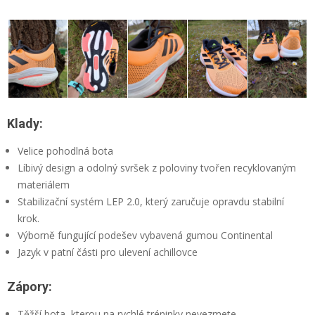
Klady:
Velice pohodlná bota
Líbivý design a odolný svršek z poloviny tvořen recyklovaným
materiálem
Stabilizační systém LEP 2.0, který zaručuje opravdu stabilní
krok.
Výborně fungující podešev vybavená gumou Continental
Jazyk v patní části pro ulevení achillovce
Zápory:
Těžší bota, kterou na rychlé tréninky nevezmete