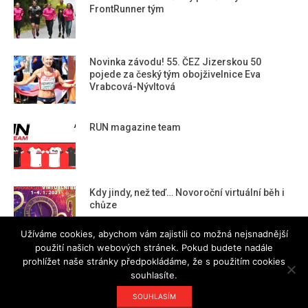
FrontRunner tým
Novinka závodu! 55. ČEZ Jizerskou 50
pojede za český tým obojživelnice Eva
Vrabcová-Nývltová
RUN magazine team
Kdy jindy, než teď… Novoroční virtuální běh i
chůze
Užíváme cookies, abychom vám zajistili co možná nejsnadnější
použití našich webových stránek. Pokud budete nadále
prohlížet naše stránky předpokládáme, že s použitím cookies
souhlasíte.
Designed using
Magazine Hoot
. Powered by
WordPress
.
SOUHLASÍM