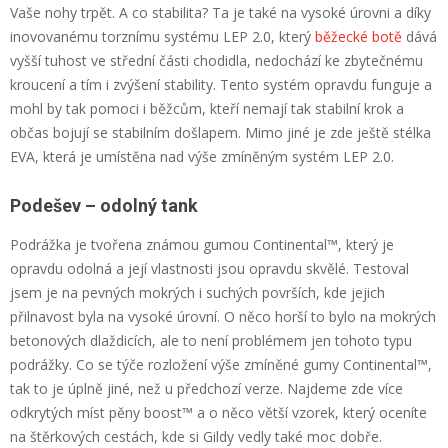
Vaše nohy trpět. A co stabilita? Ta je také na vysoké úrovni a díky
inovovanému torznímu systému LEP 2.0, který
běžecké botě
dává
vyšší tuhost ve střední části chodidla, nedochází ke zbytečnému
kroucení a tím i zvýšení stability. Tento systém opravdu funguje a
mohl by tak pomoci i běžcům, kteří nemají tak stabilní krok a
občas bojují se stabilním došlapem. Mimo jiné je zde ještě stélka
EVA, která je umístěna nad výše zmíněným systém LEP 2.0.
Podešev – odolný tank
Podrážka je tvořena známou gumou Continental™, který je
opravdu odolná a její vlastnosti jsou opravdu skvělé. Testoval
jsem je na pevných mokrých i suchých površích, kde jejich
přilnavost byla na vysoké úrovní. O něco horší to bylo na mokrých
betonových dlaždicích, ale to není problémem jen tohoto typu
podrážky. Co se týče rozložení výše zmíněné gumy Continental™,
tak to je úplně jiné, než u předchozí verze. Najdeme zde více
odkrytých míst pěny boost™ a o něco větší vzorek, který oceníte
na štěrkových cestách, kde si Gildy vedly také moc dobře.