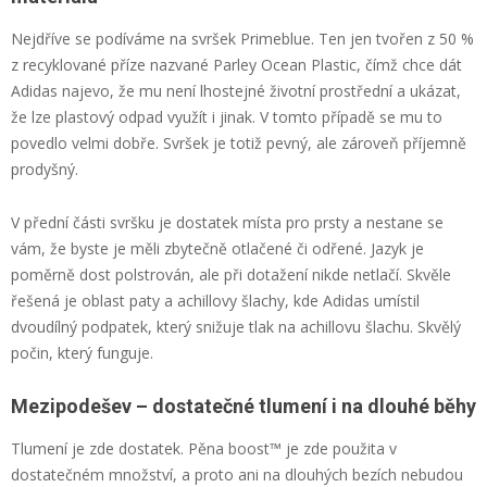
Nejdříve se podíváme na svršek Primeblue. Ten jen tvořen z 50 %
z recyklované příze nazvané Parley Ocean Plastic, čímž chce dát
Adidas najevo, že mu není lhostejné životní prostřední a ukázat,
že lze plastový odpad využít i jinak. V tomto případě se mu to
povedlo velmi dobře. Svršek je totiž pevný, ale zároveň příjemně
prodyšný.
V přední části svršku je dostatek místa pro prsty a nestane se
vám, že byste je měli zbytečně otlačené či odřené. Jazyk je
poměrně dost polstrován, ale při dotažení nikde netlačí. Skvěle
řešená je oblast paty a achillovy šlachy, kde Adidas umístil
dvoudílný podpatek, který snižuje tlak na achillovu šlachu. Skvělý
počin, který funguje.
Mezipodešev – dostatečné tlumení i na dlouhé běhy
Tlumení je zde dostatek. Pěna boost™ je zde použita v
dostatečném množství, a proto ani na dlouhých bezích nebudou