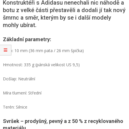
Konstruktéři s Adidasu nenechali nic náhodě a
botu z velké části přestavěli a dodali jí tak nový
šmrnc a směr, kterým by se i další modely
mohly ubírat.
Základní parametry:
Drop: 10 mm (36 mm pata / 26 mm špička)
Hmotnost: 335 g (pánská velikost US 9,5)
Došlap: Neutrální
Míra tlumení: Střední
Terén: Silnice
Svršek – prodyšný, pevný a z 50 % z recyklovaného
materiálu