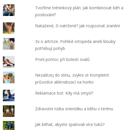
Tvoříme tréninkový plán: Jak kombinovat běh a
posilování?
Natažené, či natržené? Jak rozpoznat zranění
3x o artróze. Pohled ortopeda aneb klouby
potřebují pohyb
První pomoc při bolesti svalů
Nezalézej do stínu, zvykni si! Kompletní
průvodce aklimatizací na horko
Reklamace bot: Kdy má smysl?
Zdravotní rizika orienťáku a běhu v terénu
Jak běhat, abyste spalovali více tuků?