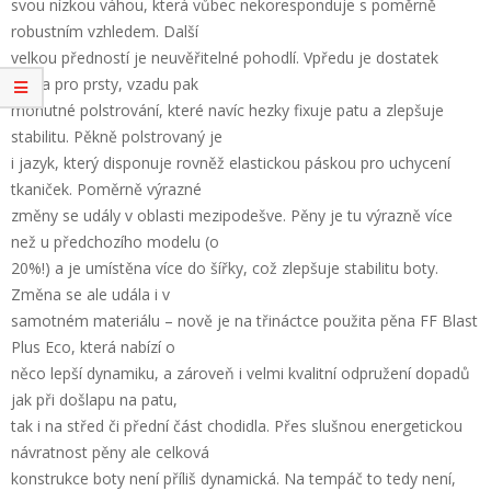
svou nízkou váhou, která vůbec nekoresponduje s poměrně
robustním vzhledem. Další
velkou předností je neuvěřitelné pohodlí. Vpředu je dostatek
místa pro prsty, vzadu pak
mohutné polstrování, které navíc hezky fixuje patu a zlepšuje
stabilitu. Pěkně polstrovaný je
i jazyk, který disponuje rovněž elastickou páskou pro uchycení
tkaniček. Poměrně výrazné
změny se udály v oblasti mezipodešve. Pěny je tu výrazně více
než u předchozího modelu (o
20%!) a je umístěna více do šířky, což zlepšuje stabilitu boty.
Změna se ale udála i v
samotném materiálu – nově je na třináctce použita pěna FF Blast
Plus Eco, která nabízí o
něco lepší dynamiku, a zároveň i velmi kvalitní odpružení dopadů
jak při došlapu na patu,
tak i na střed či přední část chodidla. Přes slušnou energetickou
návratnost pěny ale celková
konstrukce boty není příliš dynamická. Na tempáč to tedy není,