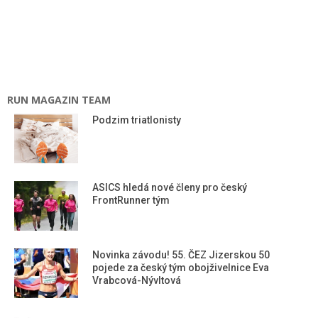
RUN MAGAZIN TEAM
Podzim triatlonisty
ASICS hledá nové členy pro český
FrontRunner tým
Novinka závodu! 55. ČEZ Jizerskou 50
pojede za český tým obojživelnice Eva
Vrabcová-Nývltová