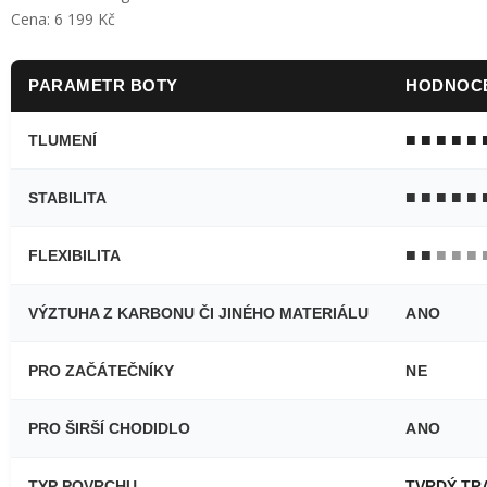
Cena: 6 199 Kč
PARAMETR BOTY
HODNOCE
■ ■ ■ ■ ■
TLUMENÍ
■ ■ ■ ■ ■
STABILITA
■ ■
■ ■ ■ 
FLEXIBILITA
VÝZTUHA Z KARBONU ČI JINÉHO MATERIÁLU
ANO
PRO ZAČÁTEČNÍKY
NE
PRO ŠIRŠÍ CHODIDLO
ANO
TYP POVRCHU
TVRDÝ TR