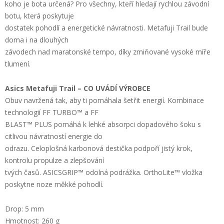
koho je bota určená? Pro všechny, kteří hledají rychlou závodní
botu, která poskytuje
dostatek pohodlí a energetické návratnosti. Metafuji Trail bude
doma i na dlouhých
závodech nad maratonské tempo, díky zmiňované vysoké míře
tlumení.
Asics Metafuji Trail – CO UVÁDÍ VÝROBCE
Obuv navržená tak, aby ti pomáhala šetřit energií. Kombinace
technologií FF TURBO™ a FF
BLAST™ PLUS pomáhá k lehké absorpci dopadového šoku s
citlivou návratností energie do
odrazu. Celoplošná karbonová destička podpoří jistý krok,
kontrolu propulze a zlepšování
tvých časů. ASICSGRIP™ odolná podrážka. OrthoLite™ vložka
poskytne noze měkké pohodlí.
Drop: 5 mm
Hmotnost: 260 g