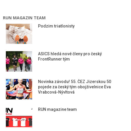
RUN MAGAZIN TEAM
Podzim triatlonisty
ASICS hledá nové členy pro český
FrontRunner tým
Novinka závodu! 55. ČEZ Jizerskou 50
pojede za český tým obojživelnice Eva
Vrabcová-Nývltová
RUN magazine team