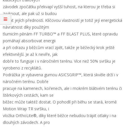
závodek zpočátku překvapí vyšší tuhost, na kterou je třeba si
zvyknout, ale pak už si budou
užívat jejích předností. Klíčovou vlastností je totiž její energetická
návratnost díky použitým
tlumicím pěnám FF TURBO™ a FF BLAST PLUS, které opravdu
pomáhají absorbovat energii
a při odrazu ji běžcům vrací zpět, takže je běžecký krok ještě
efektivnější. Je až k nevíře, jak
dobře to funguje i v náročném terénu. Více než 50% svršku je
vyrobeno z recyklátů.
Podrážka je vybavena gumou ASICSGRIP™, která skvěle drží i v
náročném terénu. Dobře
pracuje na kamenech, kořenech, ale i mokrém blátivém terénu či
štěrkových cestách, kam se
běžec může taktéž dostat. O pohodlí při běhu se stará, kromě
Motion Wrap TR svršku, i
vložka OrthoLite®, díky které běžce nebudou trápit otlaky i na
dlouhých závodech. A pro