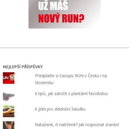
NEJLEPŠÍ PŘÍSPĚVKY
Předplaťte si časopis RUN v Česku i na
Slovensku
6 tipů, jak zatočit s plantární fasciitidou
6 jídel pro zklidnění žaludku
Natažené, či natržené? Jak rozpoznat zranění