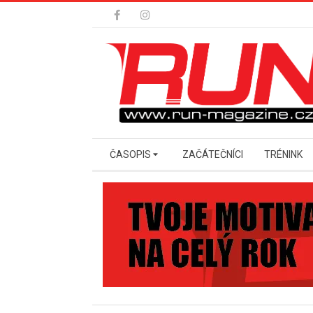
Skip
to
content
Secondary
ČASOPIS
ZAČÁTEČNÍCI
TRÉNINK
Navigation
Menu