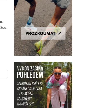
hu
ěžce