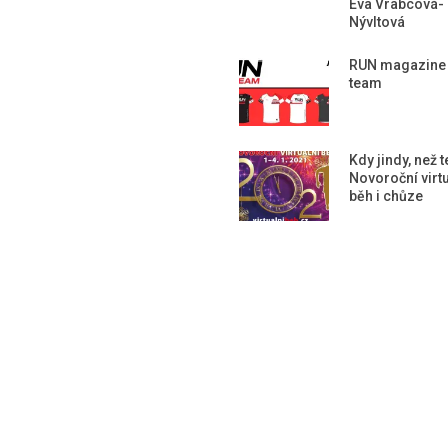
Eva Vrabcová-
Nývltová
RUN magazine
team
Kdy jindy, než 
Novoroční virtu
běh i chůze