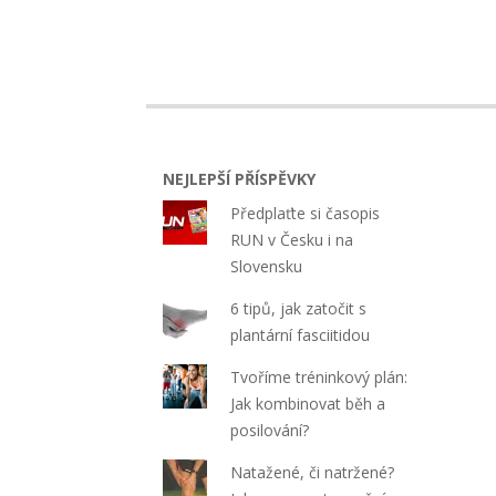
NEJLEPŠÍ PŘÍSPĚVKY
Předplaťte si časopis
RUN v Česku i na
Slovensku
6 tipů, jak zatočit s
plantární fasciitidou
Tvoříme tréninkový plán:
Jak kombinovat běh a
posilování?
Natažené, či natržené?