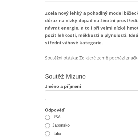
Zcela nový lehký a pohodlný model běžec
důraz na nízký dopad na životní prostřed
návrat energie, a to i při velmi nízké hmo
pocit lehkosti, měkkosti a plynulosti. Id
střední váhové kategorie.
Soutěžní otázka: Ze které země pochází znač
Soutěž
Soutěž Mizuno
Mizuno
Jméno a příjmení
Odpověď
USA
Japonsko
Itálie