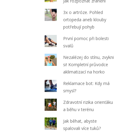
Jak rozpoznat zranění
3x o artróze. Pohled
ortopeda aneb klouby
potřebují pohyb
První pomoc při bolesti
svalů
Nezalézej do stínu, zvykni
si! Kompletní průvodce
aklimatizací na horko
Reklamace bot: Kdy má
smysl?
Zdravotní rizika orienťáku
a běhu v terénu
Jak běhat, abyste
spalovali více tuků?