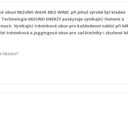
ké obuvi MIZUNO WAVE NEO WIND, při jehož výrobě byl kladen
í. Technologie MIZUNO ENERZY poskytuje vynikající tlumení a
tnosti. Vynikající tréninková obuv pro každodenní nabízí při bě
eální tréninková a joggingová obuv pro začátečníky i zkušené b
ka Mizuno?