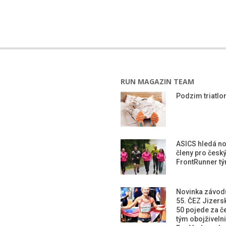
RUN MAGAZIN TEAM
Podzim triatlon
ASICS hledá n
členy pro česk
FrontRunner t
Novinka závod
55. ČEZ Jizers
50 pojede za č
tým obojživeln