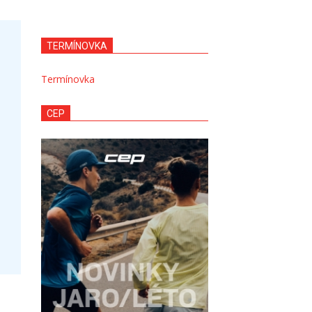
TERMÍNOVKA
Termínovka
CEP