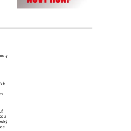
isty
ové
ý
ým
u!
kou
eský
ice