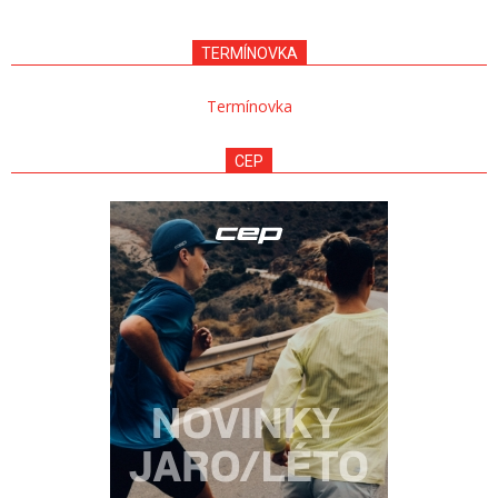
10-
18
TERMÍNOVKA
Termínovka
CEP