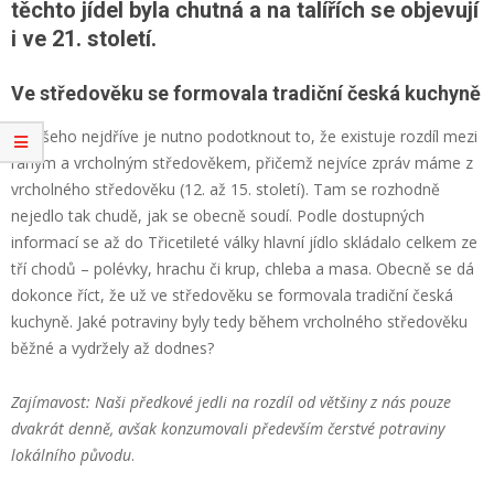
těchto jídel byla chutná a na talířích se objevují
i ve 21. století.
Ve středověku se formovala tradiční česká kuchyně
Ze všeho nejdříve je nutno podotknout to, že existuje rozdíl mezi
raným a vrcholným středověkem, přičemž nejvíce zpráv máme z
vrcholného středověku (12. až 15. století). Tam se rozhodně
nejedlo tak chudě, jak se obecně soudí. Podle dostupných
informací se až do Třicetileté války hlavní jídlo skládalo celkem ze
tří chodů – polévky, hrachu či krup, chleba a masa. Obecně se dá
dokonce říct, že už ve středověku se formovala tradiční česká
kuchyně. Jaké potraviny byly tedy během vrcholného středověku
běžné a vydržely až dodnes?
Zajímavost: Naši předkové jedli na rozdíl od většiny z nás pouze
dvakrát denně, avšak konzumovali především čerstvé potraviny
lokálního původu
.