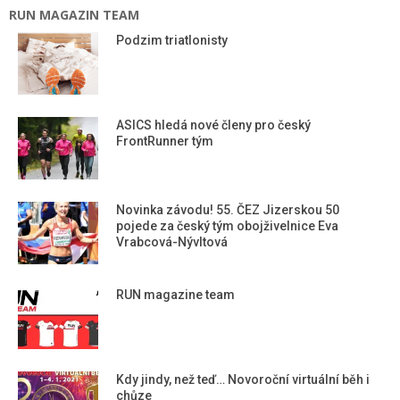
RUN MAGAZIN TEAM
Podzim triatlonisty
ASICS hledá nové členy pro český
FrontRunner tým
Novinka závodu! 55. ČEZ Jizerskou 50
pojede za český tým obojživelnice Eva
Vrabcová-Nývltová
RUN magazine team
Kdy jindy, než teď… Novoroční virtuální běh i
chůze