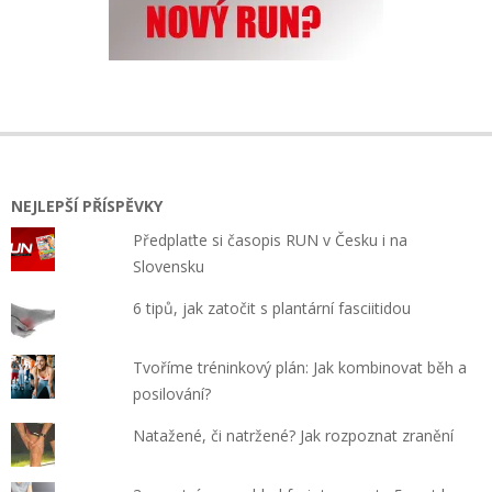
NEJLEPŠÍ PŘÍSPĚVKY
Předplaťte si časopis RUN v Česku i na
Slovensku
6 tipů, jak zatočit s plantární fasciitidou
Tvoříme tréninkový plán: Jak kombinovat běh a
posilování?
Natažené, či natržené? Jak rozpoznat zranění