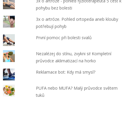
3x o artróze - pohled fyzioterapeuta 5 cest k
pohybu bez bolesti
3x o artróze. Pohled ortopeda aneb klouby
potřebují pohyb
První pomoc při bolesti svalů
Nezalézej do stínu, zvykni si! Kompletní
průvodce aklimatizací na horko
Reklamace bot: Kdy má smysl?
PUFA nebo MUFA? Malý průvodce světem
tuků