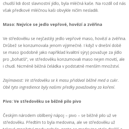
chudší lidi dost slavnostní jídlo, byla mléčná kaše. Na rozdíl od nás
však předkové mléčnou kaši obvykle ničím nesladili.
Maso: Nejvíce se jedlo vepřové, hovězí a zvěřina
Ve středověku se nejčastěji jedlo vepřové maso, hovězí a zvěřina.
Drůbež se konzumovala jenom výjimečně. I když v dnešní době
se maso (podobně jako například kvalitní sýry) považuje za jídlo
pro „bohatší“, ve středověku konzumovali maso nejen movití, ale
i chudí. Nicméně běžná čeládka v podstatně menším množství.
Zajímavost: Ve středověku se k masu přidával běžně med a cukr.
Obě tyto ingredience byly našimi předky považovány za koření
.
Pivo: Ve středověku se běžně pilo pivo
Českým národem oblíbený nápoj – pivo – se běžně pilo už ve
středověku. Předtím to byla medovina, ale ve středověku už