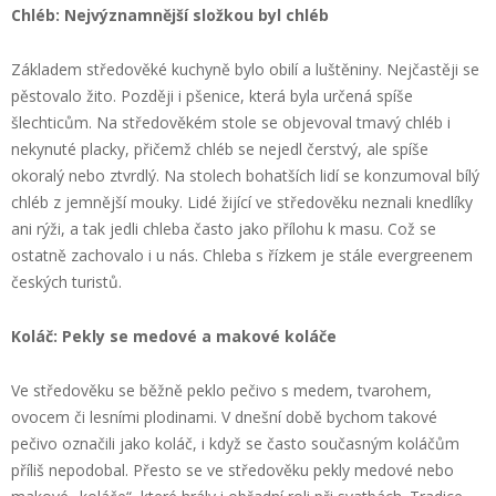
Chléb: Nejvýznamnější složkou byl chléb
Základem středověké kuchyně bylo obilí a luštěniny. Nejčastěji se
pěstovalo žito. Později i pšenice, která byla určená spíše
šlechticům. Na středověkém stole se objevoval tmavý chléb i
nekynuté placky, přičemž chléb se nejedl čerstvý, ale spíše
okoralý nebo ztvrdlý. Na stolech bohatších lidí se konzumoval bílý
chléb z jemnější mouky. Lidé žijící ve středověku neznali knedlíky
ani rýži, a tak jedli chleba často jako přílohu k masu. Což se
ostatně zachovalo i u nás. Chleba s řízkem je stále evergreenem
českých turistů.
Koláč: Pekly se medové a makové koláče
Ve středověku se běžně peklo pečivo s medem, tvarohem,
ovocem či lesními plodinami. V dnešní době bychom takové
pečivo označili jako koláč, i když se často současným koláčům
příliš nepodobal. Přesto se ve středověku pekly medové nebo