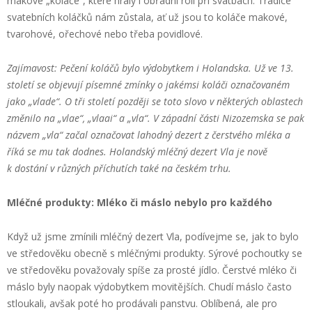
makové „koláče“, které hrály i obřadní roli při svatbách. Tradice
svatebních koláčků nám zůstala, ať už jsou to koláče makové,
tvarohové, ořechové nebo třeba povidlové.
Zajímavost: Pečení koláčů bylo výdobytkem i Holandska. Už ve 13.
století se objevují písemné zmínky o jakémsi koláči označovaném
jako „vlade“. O tři století později se toto slovo v některých oblastech
změnilo na „vlae“, „vlaai“ a „vla“. V západní části Nizozemska se pak
názvem „vla“ začal označovat lahodný dezert z čerstvého mléka a
říká se mu tak dodnes. Holandský mléčný dezert Vla je nově
k dostání v různých příchutích také na českém trhu.
Mléčné produkty: Mléko či máslo nebylo pro každého
Když už jsme zmínili mléčný dezert Vla, podívejme se, jak to bylo
ve středověku obecně s mléčnými produkty. Sýrové pochoutky se
ve středověku považovaly spíše za prosté jídlo. Čerstvé mléko či
máslo byly naopak výdobytkem movitějších. Chudí máslo často
stloukali, avšak poté ho prodávali panstvu. Oblíbená, ale pro