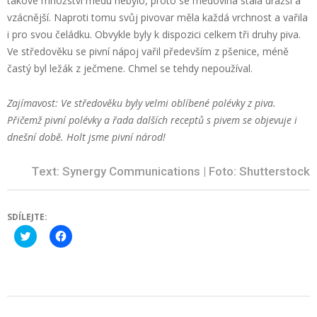
takové množství medu nebylo, proto se medovina stala dražší a
vzácnější. Naproti tomu svůj pivovar měla každá vrchnost a vařila
i pro svou čeládku. Obvykle byly k dispozici celkem tři druhy piva.
Ve středověku se pivní nápoj vařil především z pšenice, méně
častý byl ležák z ječmene. Chmel se tehdy nepoužíval.
Zajímavost: Ve středověku byly velmi oblíbené polévky z piva.
Přičemž pivní polévky a řada dalších receptů s pivem se objevuje i
dnešní době. Holt jsme pivní národ!
Text: Synergy Communications | Foto: Shutterstock
SDÍLEJTE:
Click
Click
to
to
share
share
on
on
Twitter
Facebook
(Opens
(Opens
in
in
new
new
2021-
window)
window)