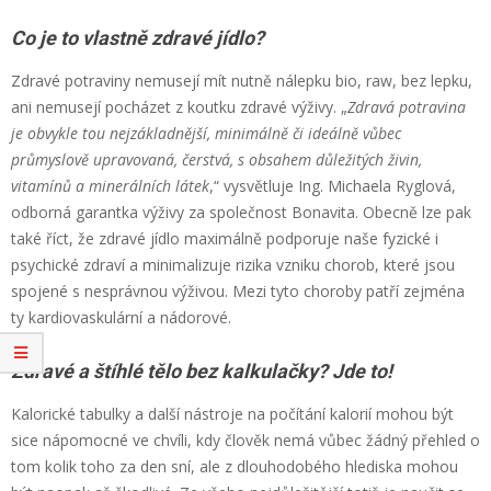
Co je to vlastně zdravé jídlo?
Zdravé potraviny nemusejí mít nutně nálepku bio, raw, bez lepku,
ani nemusejí pocházet z koutku zdravé výživy. „
Zdravá potravina
je obvykle tou nejzákladnější, minimálně či ideálně vůbec
průmyslově upravovaná, čerstvá, s obsahem důležitých živin,
vitamínů a minerálních látek
,“ vysvětluje Ing. Michaela Ryglová,
odborná garantka výživy za společnost Bonavita. Obecně lze pak
také říct, že zdravé jídlo maximálně podporuje naše fyzické i
psychické zdraví a minimalizuje rizika vzniku chorob, které jsou
spojené s nesprávnou výživou. Mezi tyto choroby patří zejména
ty kardiovaskulární a nádorové.
Zdravé a štíhlé tělo bez kalkulačky? Jde to!
Kalorické tabulky a další nástroje na počítání kalorií mohou být
sice nápomocné ve chvíli, kdy člověk nemá vůbec žádný přehled o
tom kolik toho za den sní, ale z dlouhodobého hlediska mohou