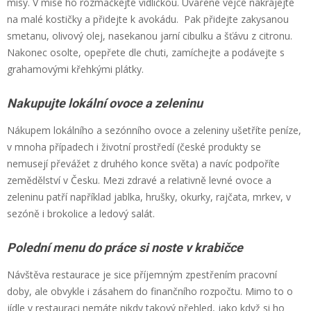
mísy. V míse ho rozmačkejte vidličkou. Uvařené vejce nakrájejte
na malé kostičky a přidejte k avokádu. Pak přidejte zakysanou
smetanu, olivový olej, nasekanou jarní cibulku a šťávu z citronu.
Nakonec osolte, opepřete dle chuti, zamíchejte a podávejte s
grahamovými křehkými plátky.
Nakupujte lokální ovoce a zeleninu
Nákupem lokálního a sezónního ovoce a zeleniny ušetříte peníze,
v mnoha případech i životní prostředí (české produkty se
nemusejí převážet z druhého konce světa) a navíc podpoříte
zemědělství v Česku. Mezi zdravé a relativně levné ovoce a
zeleninu patří například jablka, hrušky, okurky, rajčata, mrkev, v
sezóně i brokolice a ledový salát.
Polední menu do práce si noste v krabičce
Návštěva restaurace je sice příjemným zpestřením pracovní
doby, ale obvykle i zásahem do finančního rozpočtu. Mimo to o
jídle v restauraci nemáte nikdy takový přehled, jako když si ho