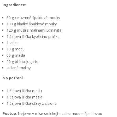
Ingredience
:
80 g celozrnné špaldové mouky
100 g hladké špaldové mouky
120 g müsli s malinami Bonavita
1 čajová lžička kypřicího prášku
1 vejce
60 g medu
60 g másla
60 g bílého jogurtu
sušené maliny
Na potření
:
1 čajová lžička medu
1 čajová lžička másla
1 čajová lžička šťávy z citronu
Postup
: Nejprve v míse smíchejte celozrnnou a špaldovou