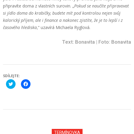
připravíte doma z vlastních surovin. „
Pokud se naučíte připravovat
si jídlo doma do krabičky, budete mít pod kontrolou nejen svůj
kalorický příjem, ale i finance a nakonec zjistíte, že je to lepší i z
časového hlediska
,“ uzavírá Michaela Ryglová.
Text: Bonavita | Foto: Bonavita
SDÍLEJTE:
Click
Click
to
to
share
share
on
on
Twitter
Facebook
(Opens
(Opens
in
in
new
new
2021-
window)
window)
09-
06
TERMÍNOVKA