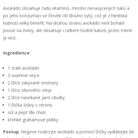
Avokádo obsahuje řadu vitamínů, mnoho nenasycených tuků a
po jeho konzumaci se člověk cítí dlouho sytý, což je z hlediska
hubnutí velký benefit. Na druhou stranu avokádo není bohaté
pouze na živiny, ale obsahuje i celkem hodně kalorií, proto méně
je více.
Ingredience
:
1 zralé avokádo
3 uvařené vejce
2 lžíce zakysané smetany
1 lžíce olivového oleje
2 lžíce nasekané jarní cibulky
1 lžička šťávy z citronu
sůl a pepř dle chuti
křehké grahamové plátky
Postup
: Nejprve rozkrojte avokádo a pomocí lžičky vydlabejte do