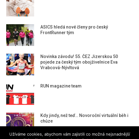
ASICS hledá nové členy pro český
FrontRunner tým
Novinka závodu! 55. ČEZ Jizerskou 50
pojede za český tým obojživelnice Eva
Vrabcová-Nývltová
RUN magazine team
Kdy jindy, než teď… Novoroční virtuální běh i
chůze
Užíváme cookies, abychom vám zajistili co možná nejsnadnější