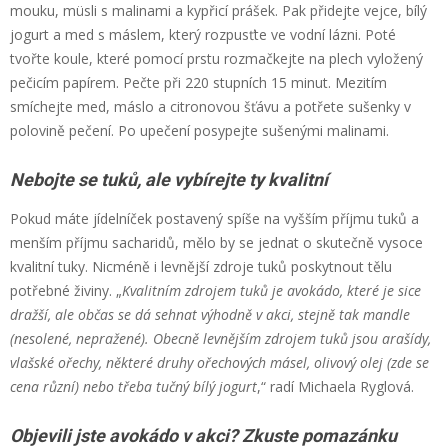
mouku, müsli s malinami a kypřicí prášek. Pak přidejte vejce, bílý
jogurt a med s máslem, který rozpusťte ve vodní lázni. Poté
tvořte koule, které pomocí prstu rozmačkejte na plech vyložený
pečicím papírem. Pečte při 220 stupních 15 minut. Mezitím
smíchejte med, máslo a citronovou šťávu a potřete sušenky v
polovině pečení. Po upečení posypejte sušenými malinami.
Nebojte se tuků, ale vybírejte ty kvalitní
Pokud máte jídelníček postavený spíše na vyšším příjmu tuků a
menším příjmu sacharidů, mělo by se jednat o skutečně vysoce
kvalitní tuky. Nicméně i levnější zdroje tuků poskytnout tělu
potřebné živiny. „
Kvalitním zdrojem tuků je avokádo, které je sice
dražší, ale občas se dá sehnat výhodně v akci, stejně tak mandle
(nesolené, nepražené). Obecně levnějším zdrojem tuků jsou arašídy,
vlašské ořechy, některé druhy ořechových másel, olivový olej (zde se
cena různí) nebo třeba tučný bílý jogurt
,“ radí Michaela Ryglová.
Objevili jste avokádo v akci? Zkuste pomazánku