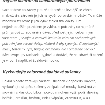
Nejvíce ušetříte na sacharidových potravinách
Sacharidové potraviny jsou všeobecně nejlevnější ze všech
makroživin, zároveň je jich na výběr obrovské množství. To může
mnohým ztěžovat jejich výběr z hlediska kvality. Tím
nejjednodušším pravidlem je vybírat si potraviny co nejméně
průmyslově zpracované a dávat přednost jejich celozrnným
variantám. „
Levným a zároveň kvalitním zdrojem sacharidových
potravin jsou ovesné vločky, některé druhy sypaných či zapékaných
müsli, těstoviny, rýže, bulgur, brambory, ale i celozrnné pečivo
,“
dává svoje tipy Michaela Ryglová a dodává, že na zdravější pečení
je vhodná například špaldová mouka.
Vyzkoušejte celozrnné špaldové sušenky
Pokud hledáte zdravější variantu sušenek k odpolední kávičce,
vyzkoušejte si upéct sušenky ze špaldové mouky, která má ve
srovnání s klasickou bílou moukou mnohem vyšší podíl vlákniny,
hořčíku, draslíku, fosforu, zinku, vápníku, vitamínu B, A a E.