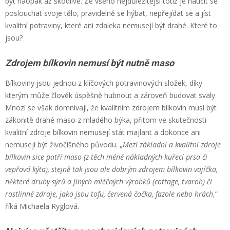
být naopak až škodlivé. Ze všeho nejdůležitější totiž je naučit se
poslouchat svoje tělo, pravidelně se hýbat, nepřejídat se a jíst
kvalitní potraviny, které ani zdaleka nemusejí být drahé. Které to
jsou?
Zdrojem bílkovin nemusí být nutně maso
Bílkoviny jsou jednou z klíčových potravinových složek, díky
kterým může člověk úspěšně hubnout a zároveň budovat svaly.
Mnozí se však domnívají, že kvalitním zdrojem bílkovin musí být
zákonitě drahé maso z mladého býka, přitom ve skutečnosti
kvalitní zdroje bílkovin nemusejí stát majlant a dokonce ani
nemusejí být živočišného původu. „
Mezi základní a kvalitní zdroje
bílkovin sice patří maso (z těch méně nákladných kuřecí prsa či
vepřová kýta), stejně tak jsou ale dobrým zdrojem bílkovin vajíčka,
některé druhy sýrů a jiných mléčných výrobků (cottage, tvaroh) či
rostlinné zdroje, jako jsou tofu, červená čočka, fazole nebo hrách
,“
říká Michaela Ryglová.