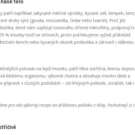
 naše tělo
y patří například zakysané mléčné výrobky, kysané zelí, tempeh, kimc
eré druhy sýrů (gouda, mozzarella, čedar nebo tvaroh). Proč jíst
otika, které nám zajišťují rovnováhu střevní mikroflóry, podporují tr
70 % imunity tvoří ve střevech, proto potřebujeme vyživit přátelské
nictvím kimchi nebo kysaných okurek probiotika a zároveň i vlákninu.
šnějších potravin na lepší imunitu, patří hlíva ústřičná, kterou doporu
ospívá lidskému organismu, výborně chutná a obsahuje mnoho látek a
ete připravit v různých podobách – od hřejivých polévek, omáček, tak i
áme pro vás výborný recept na dršťkovou polévku z hlívy. Pochutnají si 
střičné