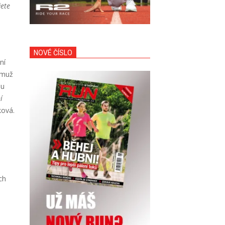
žete
NOVÉ ČÍSLO
ní
emuž
ou
í
ková.
ch