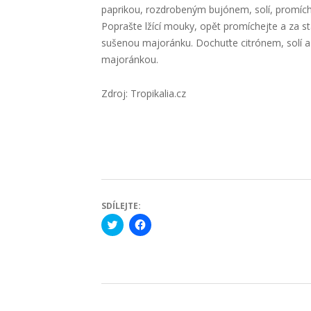
paprikou, rozdrobeným bujónem, solí, promích
Poprašte lžící mouky, opět promíchejte a za st
sušenou majoránku. Dochuťte citrónem, solí 
majoránkou.
Zdroj: Tropikalia.cz
SDÍLEJTE:
Click
Click
to
to
share
share
on
on
Twitter
Facebook
(Opens
(Opens
in
in
new
new
2022-
window)
window)
12-