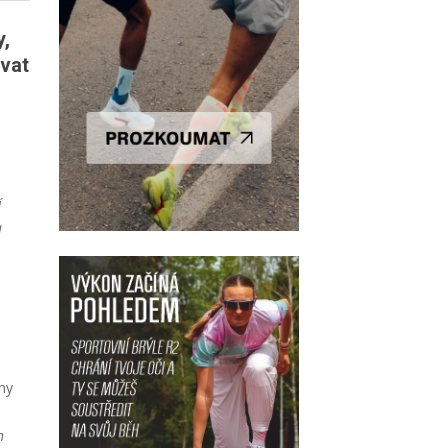
y,
ovat
í
a
ny
h