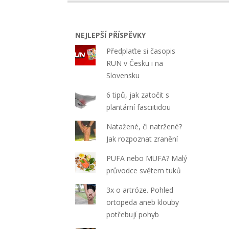
12
NEJLEPŠÍ PŘÍSPĚVKY
Předplaťte si časopis
RUN v Česku i na
Slovensku
6 tipů, jak zatočit s
plantární fasciitidou
Natažené, či natržené?
Jak rozpoznat zranění
PUFA nebo MUFA? Malý
průvodce světem tuků
3x o artróze. Pohled
ortopeda aneb klouby
potřebují pohyb