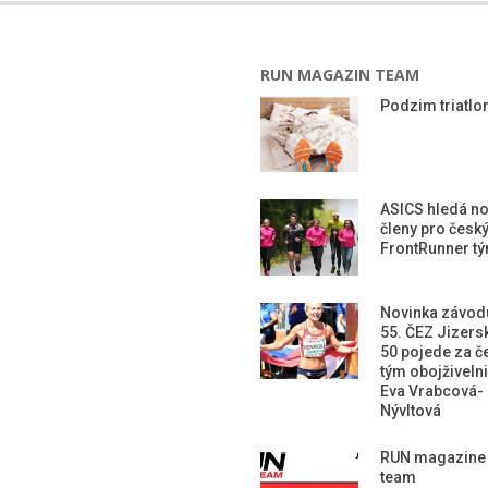
RUN MAGAZIN TEAM
Podzim triatlon
ASICS hledá n
členy pro česk
FrontRunner t
Novinka závod
55. ČEZ Jizers
50 pojede za č
tým obojživeln
Eva Vrabcová-
Nývltová
RUN magazine
team