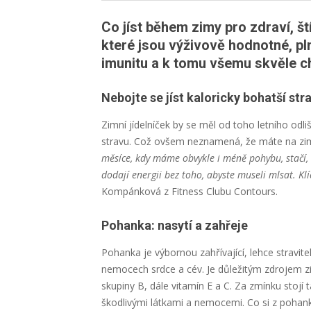
Co jíst během zimy pro zdraví, ští
které jsou výživově hodnotné, pl
imunitu a k tomu všemu skvěle chu
Nebojte se jíst kaloricky bohatší str
Zimní jídelníček by se měl od toho letního odliš
stravu. Což ovšem neznamená, že máte na zimu
měsíce, kdy máme obvykle i méně pohybu, stačí, k
dodají energii bez toho, abyste museli mlsat. Klíč
Kompánková z Fitness Clubu Contours.
Pohanka: nasytí a zahřeje
Pohanka je výbornou zahřívající, lehce stravit
nemocech srdce a cév. Je důležitým zdrojem z
skupiny B, dále vitamín E a C. Za zmínku stojí
škodlivými látkami a nemocemi. Co si z pohanky