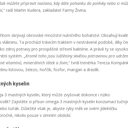
 však můžete připravit naslano, kdy dáte pohanku do polévky nebo si mů
ní
,“ radí Martin Kudera, zakladatel Farmy Živina.
řitom skrývají obrovské množství nutričního bohatství. Obsahují kvalit
ou vlákninu. Ta prochází trávicím traktem v nestrávené podobě, díky č
ako zdroj potravy pro prospěšné střevní baktérie. A právě ty se vysok
itní systém. „
Kromě toho jsou luštěniny skvělou potravinou pro udržen
plné vitamínů, minerálních látek a živin
,“ tvrdí trenérka Tereza Kompán
linu listovou, železo, hořčík, fosfor, mangan a draslík.
ných kyselin
a-3 mastných kyselin, který může zvyšovat dokonce i riziko
posílit? Zajistěte si přísun omega-3 mastných kyselin konzumací tučný
ebo tuňák. Důležité však je, abyste ryby měli ve svém jídelníčku
loročně, nikoliv pouze v zimním období.