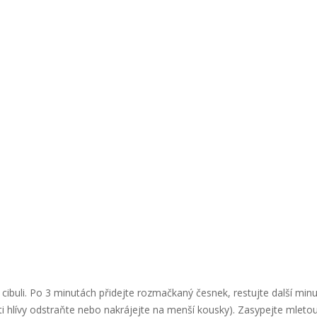
cibuli. Po 3 minutách přidejte rozmačkaný česnek, restujte další minu
ásti hlívy odstraňte nebo nakrájejte na menší kousky). Zasypejte mleto