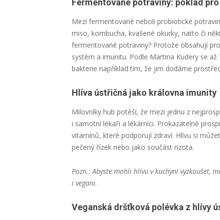
Fermentované potraviny: poklad pro
Mezi fermentované neboli probiotické potravin
miso, kombucha, kvašené okurky, natto či někt
fermentované potraviny? Protože obsahují probi
systém a imunitu. Podle Martina Kudery se až 
bakterie například tím, že jim dodáme prostřed
Hlíva ústřičná jako královna imunity
Milovníky hub potěší, že mezi jednu z nejprospě
i samotní lékaři a lékárníci. Prokazatelně pr
vitamínů, které podporují zdraví. Hlívu si můž
pečený řízek nebo jako součást rizota.
Pozn.: Abyste mohli hlívu v kuchyni vyzkoušet, m
i vegani.
Veganská dršťková polévka z hlívy ú