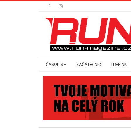
Skip
to
content
Secondary
ČASOPIS
ZAČÁTEČNÍCI
TRÉNINK
Navigation
Menu