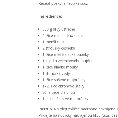
Recept poskytla Tropikalia.cz
Ingredience
:
300 g hlívy ústřičné
2 lžíce rostlinného oleje
1 menší cibule
2 stroužky česneku
1 lžíce mleté sladké papriky
1 kostka zeleninového bujónu
1 lžíce hladké mouky
1 litr horké vody
1 lžíce sušené majoránky
1–2 lžíce citrónové šťávy
sůl a pepř dle chuti
1 snítka čerstvé majoránky
Postup
: Na oleji zpěňte nadrobno nakrájenou 
Přidejte na nudličky nakrájenou hlívu (tužší č