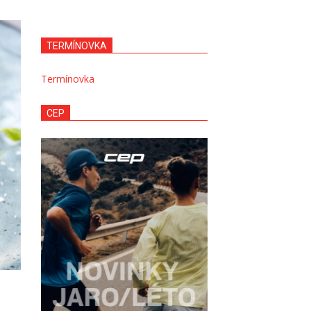
TERMÍNOVKA
Termínovka
CEP