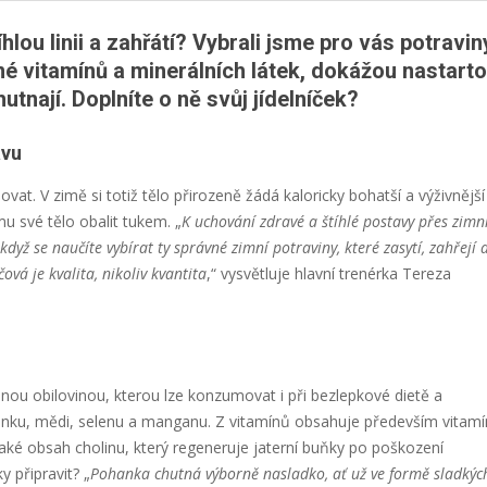
hlou linii a zahřátí? Vybrali jsme pro vás potravin
né vitamínů a minerálních látek, dokážou nastart
tnají. Doplníte o ně svůj jídelníček?
avu
ovat. V zimě si totiž tělo přirozeně žádá kaloricky bohatší a výživnější
 své tělo obalit tukem. „
K uchování zdravé a štíhlé postavy přes zimn
dyž se naučíte vybírat ty správné zimní potraviny, které zasytí, zahřejí 
ová je kvalita, nikoliv kvantita
,“ vysvětluje hlavní trenérka Tereza
elnou obilovinou, kterou lze konzumovat i při bezlepkové dietě a
inku, mědi, selenu a manganu. Z vitamínů obsahuje především vitamí
 také obsah cholinu, který regeneruje jaterní buňky po poškození
 připravit? „
Pohanka chutná výborně nasladko, ať už ve formě sladkýc