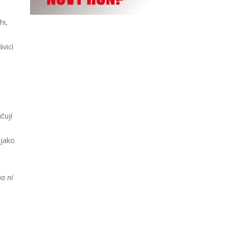
hi,
ávicí
čují
 jako
na ní