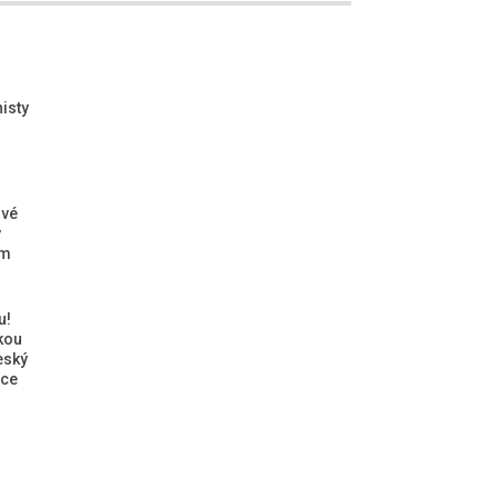
isty
ové
ý
ým
u!
kou
eský
ice