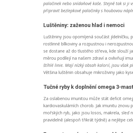
palačinek nebo snídaňové kaše. Stejně tak si ji
připravit bezlepkové palačinky s houbovou nápl
Luštěniny: zaženou hlad i nemoci
Luštěniny jsou opomíjená součást jídelníčku, p
rostlinné bílkoviny a rozpustnou i nerozpustn
se dostane až do tlustého střeva, kde slouží j
měrou podílejí na našem zdraví a ovlivňují imun
štíhlé linie. Mají nízký obsah kalorií, jsou však 
Většina luštěnin obsahuje mikroživiny jako kyse
Tučné ryby k doplnění omega 3-mast
Za oslabenou imunitou může stát deficit omeg
kardiovaskulárních chorob. Jak imunitu znovu 
mořských ryb, jako jsou losos, makrela, sleď n
pravidelně (alespoň třikrát týdně) a nejlépe ce