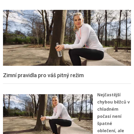
Zimní pravidla pro váš pitný režim
Nejčastější
chybou běžců v
chladném
počasí není
špatné
oblečení, ale