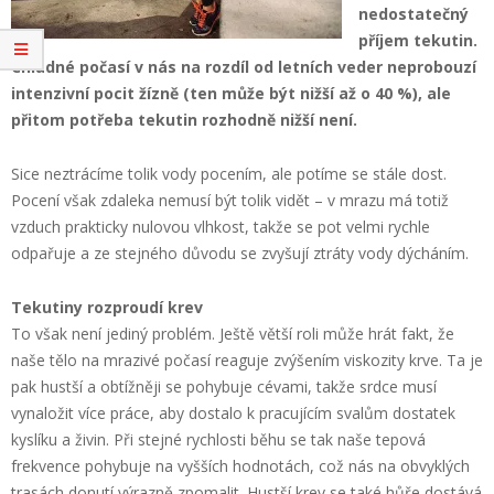
nedostatečný
příjem tekutin.
Chladné počasí v nás na rozdíl od letních veder neprobouzí
intenzivní pocit žízně (ten může být nižší až o 40 %), ale
přitom potřeba tekutin rozhodně nižší není.
Sice neztrácíme tolik vody pocením, ale potíme se stále dost.
Pocení však zdaleka nemusí být tolik vidět – v mrazu má totiž
vzduch prakticky nulovou vlhkost, takže se pot velmi rychle
odpařuje a ze stejného důvodu se zvyšují ztráty vody dýcháním.
Tekutiny rozproudí krev
To však není jediný problém. Ještě větší roli může hrát fakt, že
naše tělo na mrazivé počasí reaguje zvýšením viskozity krve. Ta je
pak hustší a obtížněji se pohybuje cévami, takže srdce musí
vynaložit více práce, aby dostalo k pracujícím svalům dostatek
kyslíku a živin. Při stejné rychlosti běhu se tak naše tepová
frekvence pohybuje na vyšších hodnotách, což nás na obvyklých
trasách donutí výrazně zpomalit. Hustší krev se také hůře dostává