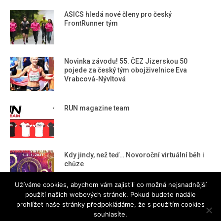
ASICS hledá nové členy pro český
FrontRunner tým
Novinka závodu! 55. ČEZ Jizerskou 50
pojede za český tým obojživelnice Eva
Vrabcová-Nývltová
RUN magazine team
Kdy jindy, než teď… Novoroční virtuální běh i
chůze
Užíváme cookies, abychom vám zajistili co možná nejsnadnější
použití našich webových stránek. Pokud budete nadále
prohlížet naše stránky předpokládáme, že s použitím cookies
souhlasíte.