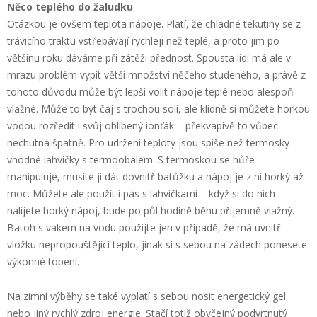
Něco teplého do žaludku
Otázkou je ovšem teplota nápoje. Platí, že chladné tekutiny se z
trávicího traktu vstřebávají rychleji než teplé, a proto jim po
většinu roku dáváme při zátěži přednost. Spousta lidí má ale v
mrazu problém vypít větší množství něčeho studeného, a právě z
tohoto důvodu může být lepší volit nápoje teplé nebo alespoň
vlažné. Může to být čaj s trochou soli, ale klidně si můžete horkou
vodou rozředit i svůj oblíbený ionťák – překvapivě to vůbec
nechutná špatně. Pro udržení teploty jsou spíše než termosky
vhodné lahvičky s termoobalem. S termoskou se hůře
manipuluje, musíte ji dát dovnitř batůžku a nápoj je z ní horký až
moc. Můžete ale použít i pás s lahvičkami – když si do nich
nalijete horký nápoj, bude po půl hodině běhu příjemně vlažný.
Batoh s vakem na vodu použijte jen v případě, že má uvnitř
vložku nepropouštějící teplo, jinak si s sebou na zádech ponesete
výkonné topení.
Na zimní výběhy se také vyplatí s sebou nosit energetický gel
nebo jiný rychlý zdroj energie. Stačí totiž obyčejný podvrtnutý