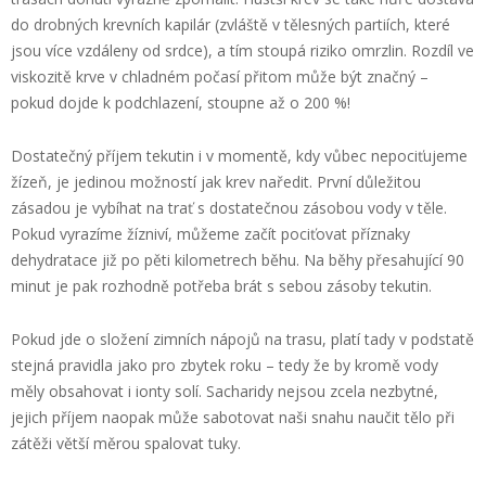
do drobných krevních kapilár (zvláště v tělesných partiích, které
jsou více vzdáleny od srdce), a tím stoupá riziko omrzlin. Rozdíl ve
viskozitě krve v chladném počasí přitom může být značný –
pokud dojde k podchlazení, stoupne až o 200 %!
Dostatečný příjem tekutin i v momentě, kdy vůbec nepociťujeme
žízeň, je jedinou možností jak krev naředit. První důležitou
zásadou je vybíhat na trať s dostatečnou zásobou vody v těle.
Pokud vyrazíme žízniví, můžeme začít pociťovat příznaky
dehydratace již po pěti kilometrech běhu. Na běhy přesahující 90
minut je pak rozhodně potřeba brát s sebou zásoby tekutin.
Pokud jde o složení zimních nápojů na trasu, platí tady v podstatě
stejná pravidla jako pro zbytek roku – tedy že by kromě vody
měly obsahovat i ionty solí. Sacharidy nejsou zcela nezbytné,
jejich příjem naopak může sabotovat naši snahu naučit tělo při
zátěži větší měrou spalovat tuky.