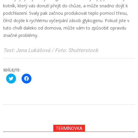
kotník, který vás donutí přejít do chůze, a může snadno dojít k
podchlazení. Svaly pak začnou produkovat teplo pomocí třesu,
čímž dojde k rychlému vyčerpání zásob glykogenu. Pokud jste v
tuto chvíli daleko od domova, může vám to způsobit opravdu
značné problémy.
Text: Jana Lukášová / Foto: Shutterstock
SDÍLEJTE:
Click
Click
to
to
share
share
on
on
Twitter
Facebook
(Opens
(Opens
in
in
new
new
2015-
window)
window)
01-
02
TERMÍNOVKA