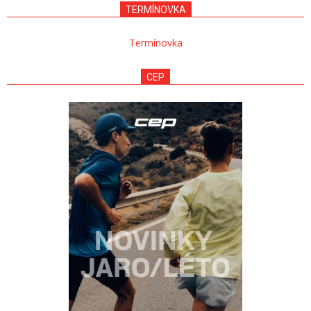
TERMÍNOVKA
Termínovka
CEP