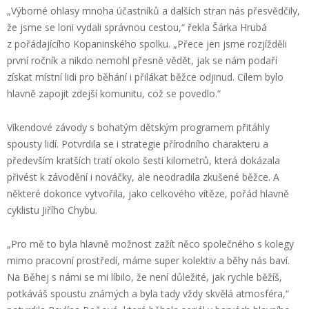
„Výborné ohlasy mnoha účastníků a dalších stran nás přesvědčily,
že jsme se loni vydali správnou cestou,“ řekla Šárka Hrubá
z pořádajícího Kopaninského spolku. „Přece jen jsme rozjížděli
první ročník a nikdo nemohl přesně vědět, jak se nám podaří
získat místní lidi pro běhání i přilákat běžce odjinud. Cílem bylo
hlavně zapojit zdejší komunitu, což se povedlo.“
Víkendové závody s bohatým dětským programem přitáhly
spousty lidí. Potvrdila se i strategie přírodního charakteru a
především kratších tratí okolo šesti kilometrů, která dokázala
přivést k závodění i nováčky, ale neodradila zkušené běžce. A
některé dokonce vytvořila, jako celkového vítěze, pořád hlavně
cyklistu Jiřího Chybu.
„Pro mě to byla hlavně možnost zažít něco společného s kolegy
mimo pracovní prostředí, máme super kolektiv a běhy nás baví.
Na Běhej s námi se mi líbilo, že není důležité, jak rychle běžíš,
potkáváš spoustu známých a byla tady vždy skvělá atmosféra,“