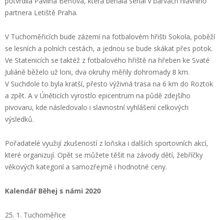
potvrdila Pavlína Beňová, která běhala seriál v barvách hlavního
partnera Letiště Praha.
V Tuchoměřicích bude zázemí na fotbalovém hřišti Sokola, poběží
se lesních a polních cestách, a jednou se bude skákat přes potok.
Ve Statenicích se taktéž z fotbalového hřiště na hřeben ke Svaté
Juliáně běželo už loni, dva okruhy měřily dohromady 8 km.
V Suchdole to byla kratší, přesto výživná trasa na 6 km do Roztok
a zpět. A v Úněticích vyrostlo epicentrum na půdě zdejšího
pivovaru, kde následovalo i slavnostní vyhlášení celkových
výsledků.
Pořadatelé využijí zkušeností z loňska i dalších sportovních akcí,
které organizují. Opět se můžete těšit na závody dětí, žebříčky
věkových kategorií a samozřejmě i hodnotné ceny.
Kalendář Běhej s námi 2020
25. 1. Tuchoměřice