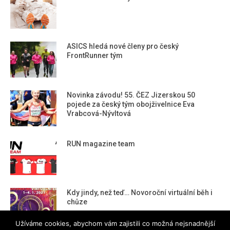
ASICS hledá nové členy pro český
FrontRunner tým
Novinka závodu! 55. ČEZ Jizerskou 50
pojede za český tým obojživelnice Eva
Vrabcová-Nývltová
RUN magazine team
Kdy jindy, než teď… Novoroční virtuální běh i
chůze
Užíváme cookies, abychom vám zajistili co možná nejsnadnější