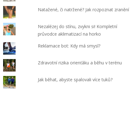
Natažené, či natržené? Jak rozpoznat zranění
Nezalézej do stínu, zvykni si! Kompletní
průvodce aklimatizací na horko
Reklamace bot: Kdy má smysl?
Zdravotní rizika orienťáku a běhu v terénu
Jak běhat, abyste spalovali více tuků?