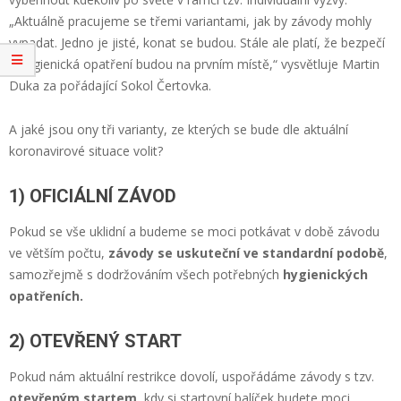
„Aktuálně pracujeme se třemi variantami, jak by závody mohly
vypadat. Jedno je jisté, konat se budou. Stále ale platí, že bezpečí
a hygienická opatření budou na prvním místě,“ vysvětluje Martin
Duka za pořádající Sokol Čertovka.
A jaké jsou ony tři varianty, ze kterých se bude dle aktuální
koronavirové situace volit?
1) OFICIÁLNÍ ZÁVOD
Pokud se vše uklidní a budeme se moci potkávat v době závodu
ve větším počtu,
závody se uskuteční ve standardní podobě
,
samozřejmě s dodržováním všech potřebných
hygienických
opatřeních.
2) OTEVŘENÝ START
Pokud nám aktuální restrikce dovolí, uspořádáme závody s tzv.
otevřeným startem
, kdy si startovní balíček budete moci