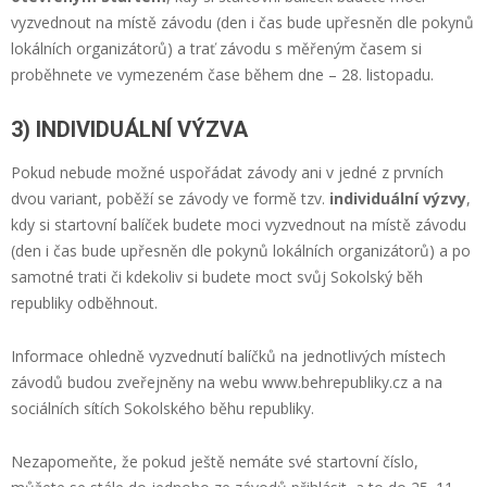
vyzvednout na místě závodu (den i čas bude upřesněn dle pokynů
lokálních organizátorů) a trať závodu s měřeným časem si
proběhnete ve vymezeném čase během dne – 28. listopadu.
3) INDIVIDUÁLNÍ VÝZVA
Pokud nebude možné uspořádat závody ani v jedné z prvních
dvou variant, poběží se závody ve formě tzv.
individuální výzvy
,
kdy si startovní balíček budete moci vyzvednout na místě závodu
(den i čas bude upřesněn dle pokynů lokálních organizátorů) a po
samotné trati či kdekoliv si budete moct svůj Sokolský běh
republiky odběhnout.
Informace ohledně vyzvednutí balíčků na jednotlivých místech
závodů budou zveřejněny na webu
www.behrepubliky.cz
a na
sociálních sítích Sokolského běhu republiky.
Nezapomeňte, že pokud ještě nemáte své startovní číslo,