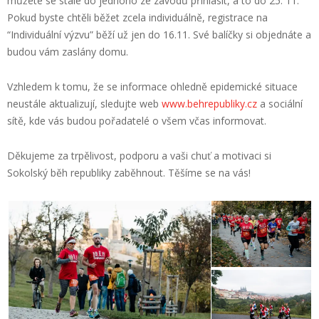
můžete se stále do jednoho ze závodů přihlásit, a to do 25. 11.
Pokud byste chtěli běžet zcela individuálně, registrace na
“Individuální výzvu” běží už jen do 16.11. Své balíčky si objednáte a
budou vám zaslány domu.
Vzhledem k tomu, že se informace ohledně epidemické situace
neustále aktualizují, sledujte web
www.behrepubliky.cz
a sociální
sítě, kde vás budou pořadatelé o všem včas informovat.
Děkujeme za trpělivost, podporu a vaši chuť a motivaci si
Sokolský běh republiky zaběhnout. Těšíme se na vás!