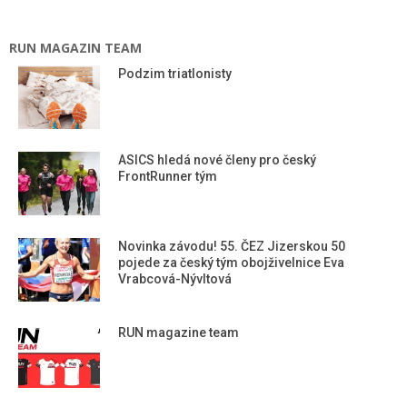
RUN MAGAZIN TEAM
Podzim triatlonisty
ASICS hledá nové členy pro český
FrontRunner tým
Novinka závodu! 55. ČEZ Jizerskou 50
pojede za český tým obojživelnice Eva
Vrabcová-Nývltová
RUN magazine team