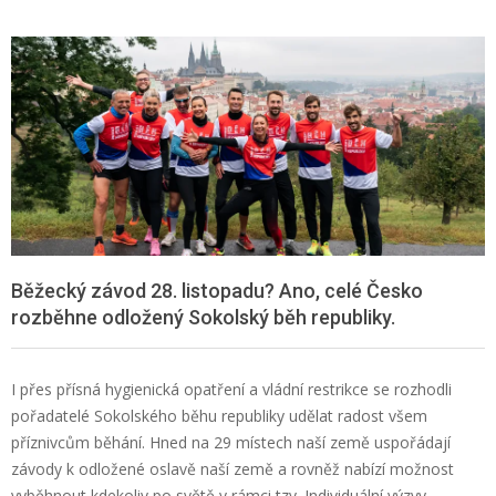
Běžecký závod 28. listopadu? Ano, celé Česko
rozběhne odložený Sokolský běh republiky.
I přes přísná hygienická opatření a vládní restrikce se rozhodli
pořadatelé Sokolského běhu republiky udělat radost všem
příznivcům běhání. Hned na 29 místech naší země uspořádají
závody k odložené oslavě naší země a rovněž nabízí možnost
vyběhnout kdekoliv po světě v rámci tzv. Individuální výzvy.