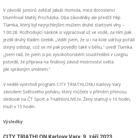
V závodě juniorů zvítězil Jakub Homola, mezi dorostenci
triumfoval Matěj Procházka. Oba závodníky ale předčil Filip
Tlamka, který byl nejrychlejším mužem druhé startovní vlny –
1:00:28. Rozhodující náskok si vypracoval už ve vodě, za ním pak
jezdil druhý Radim Grebík. „Viděl jsem, že si i na kole udržuji pořád
stejný odstup, což se mi pak povedlo také v běhu,“ uvedl Tlamka.
„Jsem rád, že jsem si po vysokohorském soustředění v Livignu
potvrdil, že příprava na finálový závod mistrovství světa
jde správným směrem.“
V neděli vyvrcholí program CITY TRIATHLONU Karlovy Vary
závodem Světového poháru, který můžete v přímém přenosu
sledovat na ČT Sport a TriathlonLIVE.tv. Ženy startují v 10 hodin,
muži v 15 hodin.
Výsledky
CITY TRIATHLON Karlovy Vary, 9. září 2023