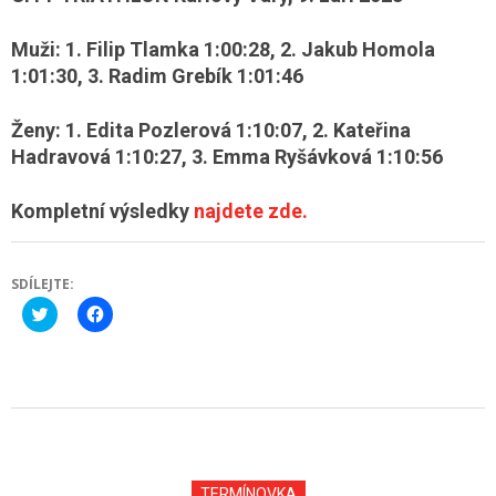
Muži: 1. Filip Tlamka 1:00:28, 2. Jakub Homola
1:01:30, 3. Radim Grebík 1:01:46
Ženy: 1. Edita Pozlerová 1:10:07, 2. Kateřina
Hadravová 1:10:27, 3. Emma Ryšávková 1:10:56
Kompletní výsledky
najdete zde.
SDÍLEJTE:
Click
Click
to
to
share
share
on
on
Twitter
Facebook
(Opens
(Opens
in
in
new
new
2023-
window)
window)
09-
10
TERMÍNOVKA