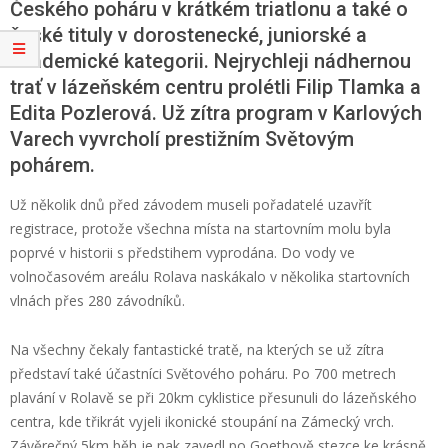
Českého poháru v krátkém triatlonu a také o
české tituly v dorostenecké, juniorské a
akademické kategorii. Nejrychleji nádhernou
trať v lázeňském centru prolétli Filip Tlamka a
Edita Pozlerová. Už zítra program v Karlových
Varech vyvrcholí prestižním Světovým
pohárem.
Už několik dnů před závodem museli pořadatelé uzavřít
registrace, protože všechna místa na startovním molu byla
poprvé v historii s předstihem vyprodána. Do vody ve
volnočasovém areálu Rolava naskákalo v několika startovních
vlnách přes 280 závodníků.
Na všechny čekaly fantastické tratě, na kterých se už zítra
představí také účastníci Světového poháru. Po 700 metrech
plavání v Rolavě se při 20km cyklistice přesunuli do lázeňského
centra, kde třikrát vyjeli ikonické stoupání na Zámecký vrch.
Závěrečný 5km běh je pak zavedl po Goethově stezce ke krásně