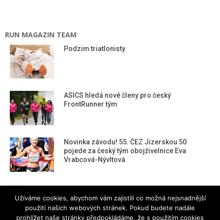
RUN MAGAZIN TEAM
Podzim triatlonisty
ASICS hledá nové členy pro český
FrontRunner tým
Novinka závodu! 55. ČEZ Jizerskou 50
pojede za český tým obojživelnice Eva
Vrabcová-Nývltová
RUN magazine team
Užíváme cookies, abychom vám zajistili co možná nejsnadnější
použití našich webových stránek. Pokud budete nadále
prohlížet naše stránky předpokládáme, že s použitím cookies