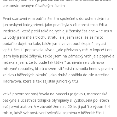
zrekonstruovaným Císařským lázním.
První startovní vlna patřila ženám společně s dorosteneckými a
juniorskými kategoriemi. Jako první byla v cíli dorostenka Edita
Pozlerové, které patřil také nejrychlejší ženský čas dne – 1:10:07!
„Z vody jsem měla trochu ztrátu, ale jsem ráda, že se mi to
podařilo dojet na kole, takže jsme ve vedoucí skupině jely asi
v pěti, šesti,“ popisovala závod. „Ale překvapily mě ty kopce! Loni
jsem byla ještě žákyně, takže jsem na Zámecký vrch jela poprvé a
nečekala jsem, že to bude tak těžké,“ usmívala se v cíli nová
mistryně republiky, která o svém vítězství rozhodla hned v prvním
ze dvou běžeckých okruhů. Jako druhá doběhla do cíle Kateřina
Hadravová, která si tak zajistila juniorský titul.
Velká pozornost směřovala na Marcelu Joglovou, maratonská
běžkyně a účastnice tokijské olympiády si vyzkoušela po letech
svůj první triatlon. A v závodě žen nad 20 let jí patřilo výborné 4.
místo, když své postavení vylepšila zejména v běžecké části.