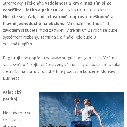
Stromovky. Překonáte
vzdálenost 2 km a mezitím si 2x
zastřílíte – ležka a pak stojka
– jako to znáte z televize.
Nebojte se pušek, budou
laserové, naprosto neškodné a
hlavně jednoduché na obsluhu
. Minimálně hodinu před
závodem si budete moci zastřílet „v tréninku“. Závodit se bude
systémem rozběhy, semifinále a finále, kde bude 8
nejúspěšnějších.
Registrujte se dopředu na www.praguesportgames.cz. V rámci
startovného čekejte občerstvení, věcné ceny od partnerů a také
třešničku na dortu v podobě funky party na koncertě Monkey
Business.
Atletický
pětiboj
Ne nadarmo se
říká, že je
atletika