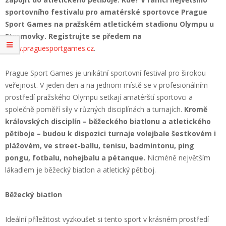
sportovního festivalu pro amatérské sportovce Prague
Sport Games na pražském atletickém stadionu Olympu u
Stromovky. Registrujte se předem na
www.praguesportgames.cz
.
Prague Sport Games je unikátní sportovní festival pro širokou
veřejnost. V jeden den a na jednom místě se v profesionálním
prostředí pražského Olympu setkají amatérští sportovci a
společně poměří síly v různých disciplínách a turnajích.
Kromě
královských disciplín – běžeckého biatlonu a atletického
pětiboje – budou k dispozici turnaje volejbale šestkovém i
plážovém, ve street-ballu, tenisu, badmintonu, ping
pongu, fotbalu, nohejbalu a pétanque.
Nicméně největším
lákadlem je běžecký biatlon a atletický pětiboj.
Běžecký biatlon
Ideální příležitost vyzkoušet si tento sport v krásném prostředí