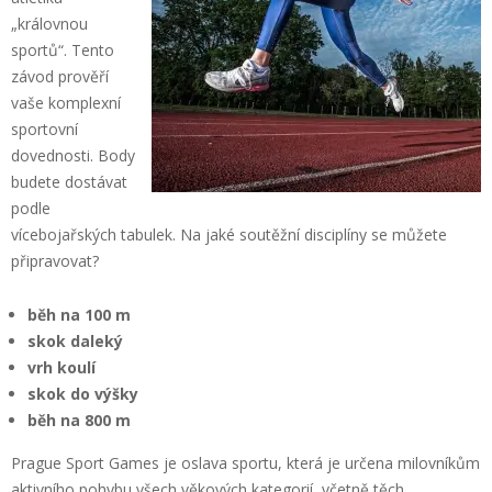
„královnou
sportů“. Tento
závod prověří
vaše komplexní
sportovní
dovednosti. Body
budete dostávat
podle
vícebojařských tabulek. Na jaké soutěžní disciplíny se můžete
připravovat?
běh na 100 m
skok daleký
vrh koulí
skok do výšky
běh na 800 m
Prague Sport Games je oslava sportu, která je určena milovníkům
aktivního pohybu všech věkových kategorií, včetně těch