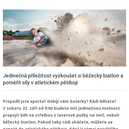
Jedinečná příležitost vyzkoušet si běžecký biatlon a
poměřit síly v atletickém pětiboji
Propadli jste sportu? Dobíjí vám baterky? Rádi běháte?
V sobotu 22. září od 9:00 budete mít jedinečnou možnost
propojit běh se střelbou z laserové pušky na terč, neboli
běžecký biatlon. Pokud taky rádi skáčete, můžete se
zapojit do atletického pětiboje. Kde? V rámci největšího