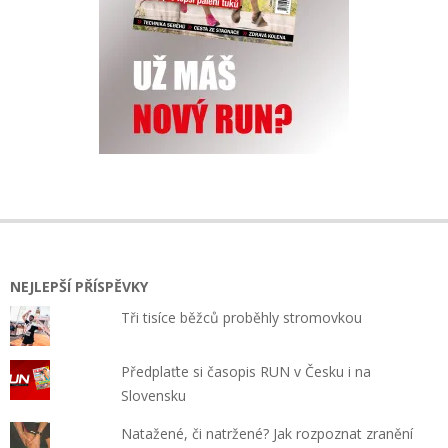
NEJLEPŠÍ PŘÍSPĚVKY
Tři tisíce běžců proběhly stromovkou
Předplaťte si časopis RUN v Česku i na
Slovensku
Natažené, či natržené? Jak rozpoznat zranění