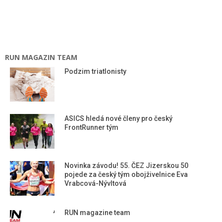
RUN MAGAZIN TEAM
Podzim triatlonisty
ASICS hledá nové členy pro český
FrontRunner tým
Novinka závodu! 55. ČEZ Jizerskou 50
pojede za český tým obojživelnice Eva
Vrabcová-Nývltová
RUN magazine team