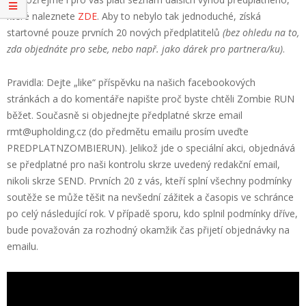
které naleznete
ZDE
. Aby to nebylo tak jednoduché, získá
startovné pouze prvních 20 nových předplatitelů
(bez ohledu na to,
zda objednáte pro sebe, nebo např. jako dárek pro partnera/ku)
.
Pravidla: Dejte „like“ příspěvku na našich facebookových
stránkách a do komentáře napište proč byste chtěli Zombie RUN
běžet. Současně si objednejte předplatné skrze email
rmt@upholding.cz (do předmětu emailu prosím uveďte
PREDPLATNZOMBIERUN). Jelikož jde o speciální akci, objednává
se předplatné pro naši kontrolu skrze uvedený redakční email,
nikoli skrze SEND. Prvních 20 z vás, kteří splní všechny podmínky
soutěže se může těšit na nevšední zážitek a časopis ve schránce
po celý následující rok. V případě sporu, kdo splnil podmínky dříve,
bude považován za rozhodný okamžik čas přijetí objednávky na
emailu.