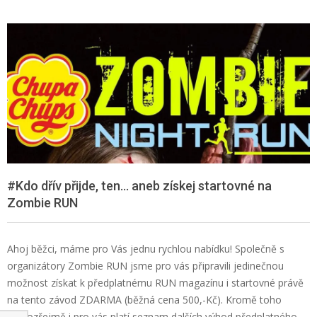
#Kdo dřív přijde, ten… aneb získej startovné na
Zombie RUN
Ahoj běžci, máme pro Vás jednu rychlou nabídku! Společně s
organizátory Zombie RUN jsme pro vás připravili jedinečnou
možnost získat k předplatnému RUN magazínu i startovné právě
na tento závod ZDARMA (běžná cena 500,-Kč). Kromě toho
samozřejmě i pro vás platí seznam dalších výhod předplatného,