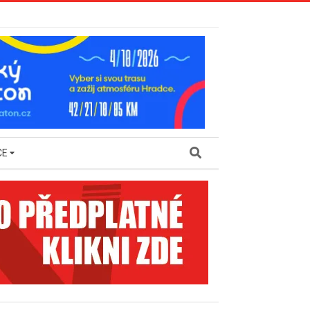
Search
CE