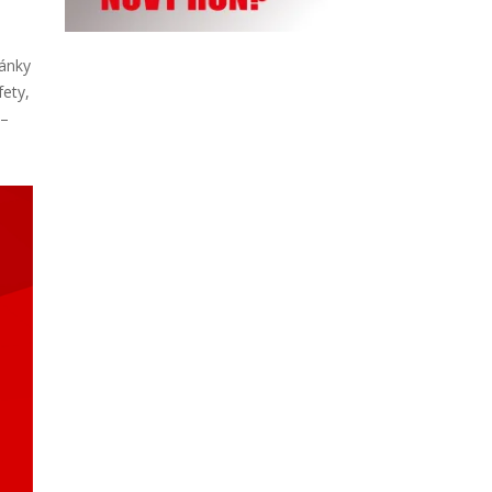
ánky
fety,
 –