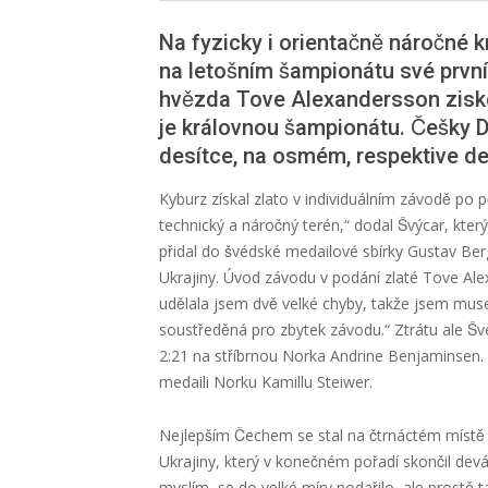
Na fyzicky i orientačně náročné 
na letošním šampionátu své prvn
hvězda Tove Alexandersson ziskem t
je královnou šampionátu. Češky 
desítce, na osmém, respektive dev
Kyburz získal zlato v individuálním závodě po p
technický a náročný terén,“ dodal Švýcar, kter
přidal do švédské medailové sbírky Gustav 
Ukrajiny. Úvod závodu v podání zlaté Tove Ale
udělala jsem dvě velké chyby, takže jsem musel
soustředěná pro zbytek závodu.“ Ztrátu ale S
2:21 na stříbrnou Norka Andrine Benjaminsen.
medaili Norku Kamillu Steiwer.
Nejlepším Čechem se stal na čtrnáctém míst
Ukrajiny, který v konečném pořadí skončil devá
myslím, se do velké míry podařilo, ale prostě