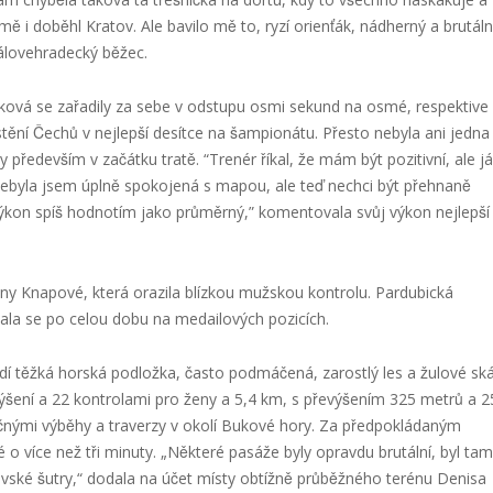
i doběhl Kratov. Ale bavilo mě to, ryzí orienťák, nádherný a brutáln
álovehradecký běžec.
áková se zařadily za sebe v odstupu osmi sekund na osmé, respektive
tění Čechů v nejlepší desítce na šampionátu. Přesto nebyla ani jedna
edevším v začátku tratě. “Trenér říkal, že mám být pozitivní, ale já
 nebyla jsem úplně spokojená s mapou, ale teď nechci být přehnaně
výkon spíš hodnotím jako průměrný,” komentovala svůj výkon nejlepší
 Jany Knapové, která orazila blízkou mužskou kontrolu. Pardubická
bovala se po celou dobu na medailových pozicích.
í těžká horská podložka, často podmáčená, zarostlý les a žulové ska
šení a 22 kontrolami pro ženy a 5,4 km, s převýšením 325 metrů a 2
̌nými výběhy a traverzy v okolí Bukové hory. Za předpokládaným
 o více než tři minuty. „Některé pasáže byly opravdu brutální, byl tam
ovské šutry,“ dodala na účet místy obtížně průběžného terénu Denisa