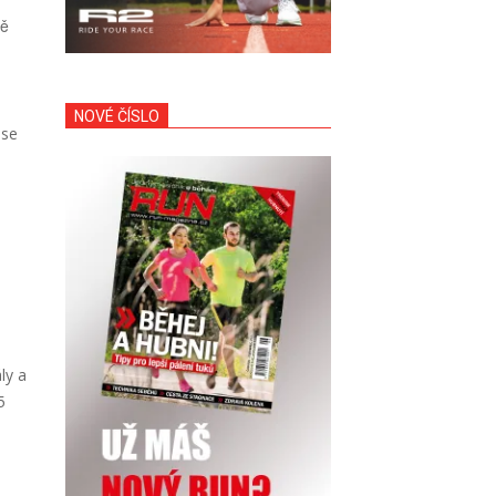
ě
NOVÉ ČÍSLO
 se
́ly a
5