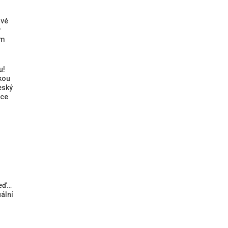
ové
ý
ým
u!
kou
eský
ice
teď…
ální