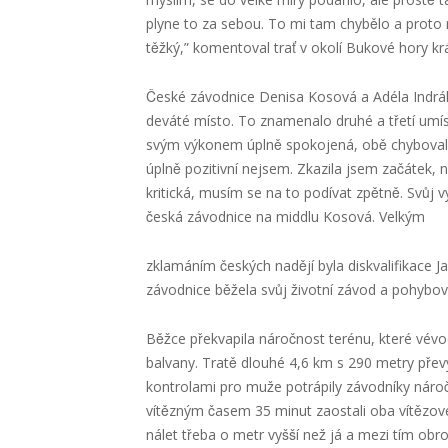
plyne to za sebou. To mi tam chybělo a proto mě 
těžký,” komentoval trať v okolí Bukové hory kr
České závodnice Denisa Kosová a Adéla Indr
deváté místo. To znamenalo druhé a třetí umís
svým výkonem úplně spokojená, obě chybovaly př
úplně pozitivní nejsem. Zkazila jsem začátek,
kritická, musím se na to podívat zpětně. Svůj 
česká závodnice na middlu Kosová. Velkým
zklamáním českých nadějí byla diskvalifikace
závodnice běžela svůj životní závod a pohy
Běžce překvapila náročnost terénu, které vévod
balvany. Tratě dlouhé 4,6 km s 290 metry převý
kontrolami pro muže potrápily závodníky nároc
vítězným časem 35 minut zaostali oba vítězové
nálet třeba o metr vyšší než já a mezi tím obr