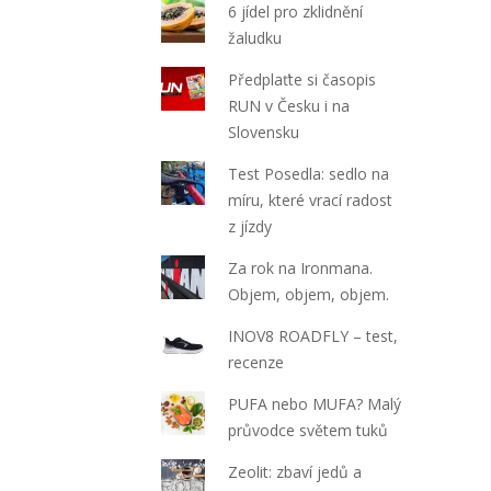
6 jídel pro zklidnění
žaludku
Předplaťte si časopis
RUN v Česku i na
Slovensku
Test Posedla: sedlo na
míru, které vrací radost
z jízdy
Za rok na Ironmana.
Objem, objem, objem.
INOV8 ROADFLY – test,
recenze
PUFA nebo MUFA? Malý
průvodce světem tuků
Zeolit: zbaví jedů a