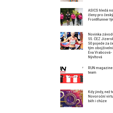
ASICS hledá n
členy pro česk
FrontRunner t
Novinka závod
55. ČEZ Jizers
50 pojede za č
tým obojživeln
Eva Vrabcová-
Nývltová
RUN magazine
team
Kdy jindy, než 
Novoroční virtu
běh i chůze