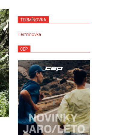
TERMÍNOVKA
Termínovka
CEP