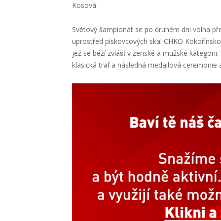
Kosová.
Světový šampionát se po druhém dni volna přes
uprostřed pískovcových skal CHKO Kokořínsko. Ve
jež se běží zvlášť v ženské a mužské kategor
klasická trať a následná medailová ceremonie a