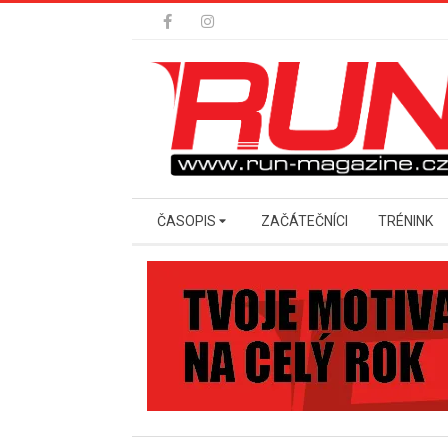
Skip
to
content
Secondary
ČASOPIS
ZAČÁTEČNÍCI
TRÉNINK
Navigation
Menu