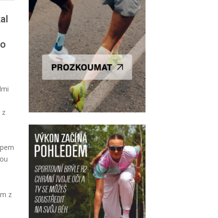
kal
do
elmi
 z
tupem
vou
em z