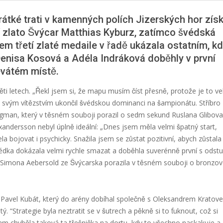
krátké trati v kamenných polích Jizerských hor zís
í zlato Švýcar Matthias Kyburz, zatímco švédská
řetí zlaté medaile v řadě ukázala ostatním, k
Denisa Kosová a Adéla Indráková doběhly v první
átém místě.
ěti letech. „Řekl jsem si, že mapu musím číst přesně, protože je to v
ý svým vítězstvím ukončil švédskou dominanci na šampionátu. Stříbro
Bergman, který v těsném souboji porazil o sedm sekund Ruslana Glibova
xandersson nebyl úplně ideální: „Dnes jsem měla velmi špatný start,
a bojovat i psychicky. Snažila jsem se zůstat pozitivní, abych zůstala
̌védka dokázala velmi rychle smazat a doběhla suverénně první s ods
 Simona Aebersold ze Švýcarska porazila v těsném souboji o bronzo
ě Pavel Kubát, který do arény dobíhal společně s Oleksandrem Kratov
tý. “Strategie byla neztratit se v šutrech a pěkně si to ťuknout, což si
 tam chyběla taková ta třešnička na dortu, kdy to všechno naskakuje a