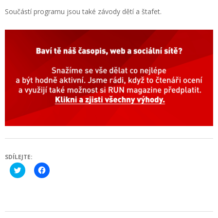
Součástí programu jsou také závody dětí a štafet.
SDÍLEJTE:
Click
Click
to
to
share
share
on
on
Twitter
Facebook
(Opens
(Opens
in
in
new
new
2024-