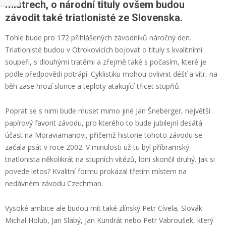
mistrech, o národní tituly ovšem budou
závodit také triatlonisté ze Slovenska.
Tohle bude pro 172 přihlášených závodníků náročný den.
Triatlonisté budou v Otrokovicích bojovat o tituly s kvalitními
soupeři, s dlouhými tratěmi a zřejmě také s počasím, které je
podle předpovědi potrápí. Cyklistiku mohou ovlivnit déšť a vítr, na
běh zase hrozí slunce a teploty atakující třicet stupňů.
Poprat se s nimi bude muset mimo jiné Jan Šneberger, největší
papírový favorit závodu, pro kterého to bude jubilejní desátá
účast na Moraviamanovi, přičemž historie tohoto závodu se
začala psát v roce 2002. V minulosti už tu byl příbramský
triatlonista několikrát na stupních vítězů, loni skončil druhý. Jak si
povede letos? Kvalitní formu prokázal třetím místem na
nedávném závodu Czechman.
Vysoké ambice ale budou mít také zlínský Petr Cívela, Slovák
Michal Holub, Jan Slabý, Jan Kundrát nebo Petr Vabroušek, který