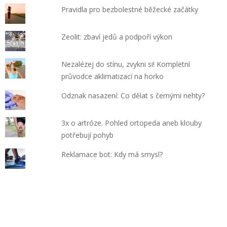
Pravidla pro bezbolestné běžecké začátky
Zeolit: zbaví jedů a podpoří výkon
Nezalézej do stínu, zvykni si! Kompletní
průvodce aklimatizací na horko
Odznak nasazení: Co dělat s černými nehty?
3x o artróze. Pohled ortopeda aneb klouby
potřebují pohyb
Reklamace bot: Kdy má smysl?