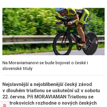
Na Moraviamanovi se bude bojovat o české i
slovenské tituly
Nejslavnější a nejoblíbenější český závod
v dlouhém triatlonu se uskuteční už v sobotu
22. června. Při MORAVIAMAN Triatlonu se
v Otrokovicích rozhodne o nových českých