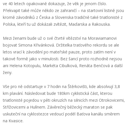
ve 40 letech opakovaně dokazuje, že věk je jenom číslo.
Překvapit také může někdo ze zahraničí – na startovní listině jsou
kromě závodníků z Česka a Slovenska tradičně také triatlonisté z
Polska, kteří tu už dokázali zvítězit, Maďarska a Rakouska.
Mezi ženami bude už o své čtvrté vítězství na Moraviamanovi
bojovat Simona Křivánková. Držitelka traťového rekordu se ale
letos vrací k závodění po mateřské pauze, proto zatím není v
takové formě jako v minulosti. Bez šancí proto rozhodně nejsou
ani Helena Kotopulu, Markéta Cibulková, Renáta Benčová a další
ženy.
Vše pro ně odstartuje v 7 hodin na Štěrkovišti, kde absolvují 3,8
km plavání. Následovat bude 180km cyklistická část, kterou
triatlonisté pojedou v pěti okruzích na silnicích mezi Otrokovicemi,
Střížovicemi a Hulínem. Závěrečný běžecký maraton se pak
uskuteční na cyklostezce vedoucí podél Baťova kanálu směrem
na Kvasice.