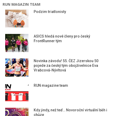
RUN MAGAZIN TEAM
Podzim triatlonisty
ASICS hledá nové členy pro český
FrontRunner tým
Novinka závodu! 55. ČEZ Jizerskou 50
pojede za český tým obojživelnice Eva
Vrabcová-Nývltová
RUN magazine team
Kdy jindy, než teď… Novoroční virtuální běh i
chůze