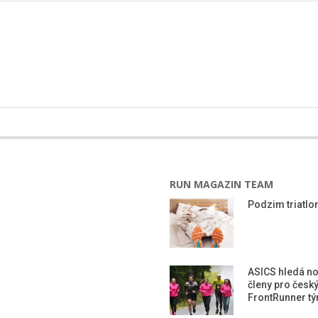
RUN MAGAZIN TEAM
Podzim triatlon
ASICS hledá n
členy pro česk
FrontRunner t