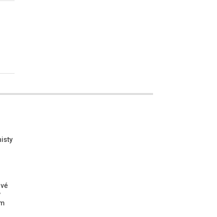
isty
ové
ý
ým