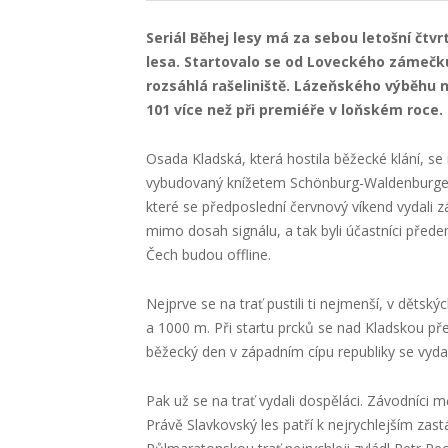
Seriál Běhej lesy má za sebou letošní čtv
lesa. Startovalo se od Loveckého zámečku 
rozsáhlá rašeliniště. Lázeňského výběhu na
101 více než při premiéře v loňském roce.
Osada Kladská, která hostila běžecké klání, 
vybudovaný knížetem Schönburg-Waldenburgem n
které se předposlední červnový víkend vydali z
mimo dosah signálu, a tak byli účastníci před
Čech budou offline.
Nejprve se na trať pustili ti nejmenší, v děts
a 1000 m. Při startu prcků se nad Kladskou př
běžecký den v západním cípu republiky se vydař
Pak už se na trať vydali dospěláci. Závodníci m
Právě Slavkovský les patří k nejrychlejším zast