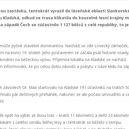
rtou zastávku, tentokrát vyrazil do lázeňské oblasti Slavkovs
Kladská, odkud se trasa klikatila do kouzelné lesní krajiny m
 západě Čech se zúčastnilo 1 127 běžců z celé republiky, to je
se může pyšnit stavební dominantou. Nachází se zde Lovecký zámeček,
a konci 19. století. Jeho postavením se začala psát historie osady
ávodníci na běžeckou výzvu. Příjemná lokalita na Kladské se nachází
em informováni, že po celou dobu závodů a pobytu v oáze klidu na z
kých závodech Dr. Max startovalo na Kladské 191 účastníků na tratích 
ehnalo pár dešťových přeháněk, nakonec se ale počasí umoudřilo a ce
il.
ěli opět na výběr ze dvou tras – kratší 11 kilometrů a delší 23 kilometr
ávkám z celého seriálu Běhej lesy a i tentokrát se běželo v tempu.