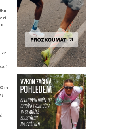
kého
ezi
 o
, ve
ápadě
500 m
lý
ů.