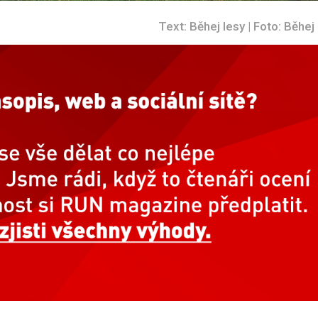
Text: Běhej lesy | Foto: Běhej