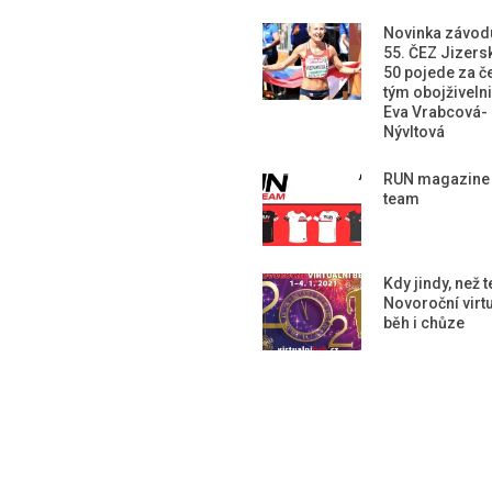
Novinka závod
55. ČEZ Jizers
50 pojede za č
tým obojživeln
Eva Vrabcová-
Nývltová
RUN magazine
team
Kdy jindy, než 
Novoroční virtu
běh i chůze