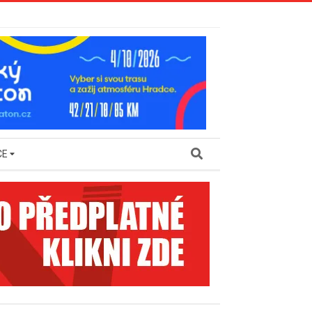
Search
CE