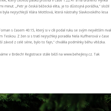
chek, který cílovou pásku protnul v čase 1:22:41 a na druhého Hynka
i minut. „Petr je česká běžecká elita, je to důstojná porážka,“ složil
i byla nejrychlejší Klára Mottlová, která nástrahy Slavkovského lesa
 Toman s časem 40:15, který si v cíli podal ruku se svým největším riv
Teskou. Z žen si s tratí nejrychleji poradila Nela Kuffnerová v čase
jší závod z celé série, bylo to fajn,“ chválila podmínky běhu vítězka.
íháme v Brdech! Registrace stále běží na www.behejlesy.cz. Tak