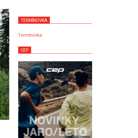
TERMÍNOVKA
Termínovka
CEP