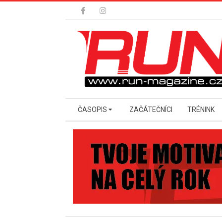
Skip
to
content
Secondary
ČASOPIS
ZAČÁTEČNÍCI
TRÉNINK
Navigation
Menu