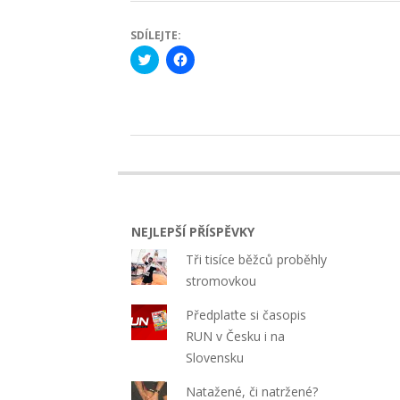
SDÍLEJTE:
Click
Click
to
to
share
share
on
on
Twitter
Facebook
(Opens
(Opens
in
in
new
new
2019-
window)
window)
06-
25
NEJLEPŠÍ PŘÍSPĚVKY
Tři tisíce běžců proběhly
stromovkou
Předplaťte si časopis
RUN v Česku i na
Slovensku
Natažené, či natržené?