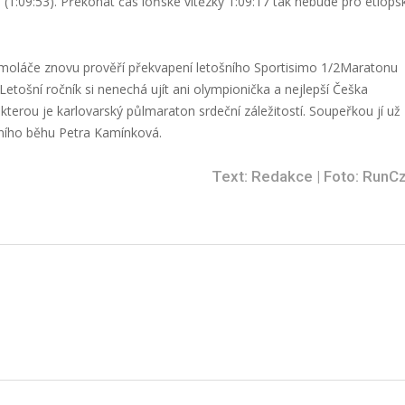
(1:09:53). Překonat čas loňské vítězky 1:09:17 tak nebude pro etiops
oláče znovu prověří překvapení letošního Sportisimo 1/2Maratonu
ošní ročník si nenechá ujít ani olympionička a nejlepší Češka
terou je karlovarský půlmaraton srdeční záležitostí. Soupeřkou jí už
tního běhu Petra Kamínková.
Text: Redakce | Foto: RunC