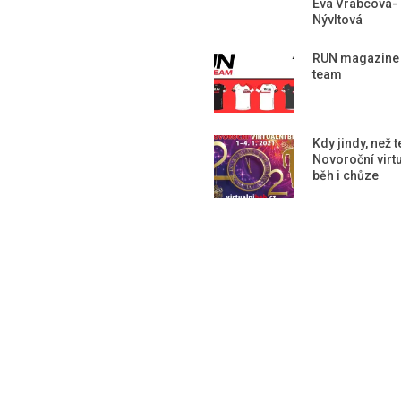
Eva Vrabcová-
Nývltová
RUN magazine
team
Kdy jindy, než 
Novoroční virtu
běh i chůze