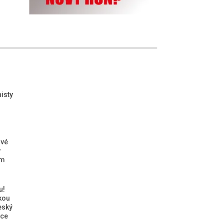
isty
ové
ý
ým
u!
kou
eský
ice