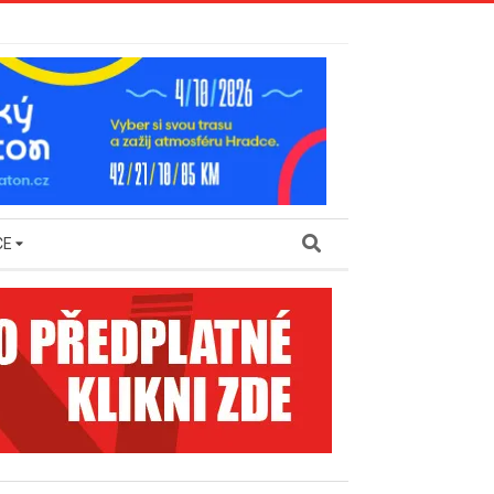
Search
CE