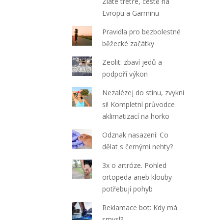
Zlaté tretře, cestě na
Evropu a Garminu
Pravidla pro bezbolestné
běžecké začátky
Zeolit: zbaví jedů a
podpoří výkon
Nezalézej do stínu, zvykni
si! Kompletní průvodce
aklimatizací na horko
Odznak nasazení: Co
dělat s černými nehty?
3x o artróze. Pohled
ortopeda aneb klouby
potřebují pohyb
Reklamace bot: Kdy má
smysl?