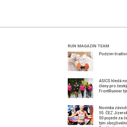
RUN MAGAZIN TEAM
Podzim triatlon
ASICS hledá n
členy pro česk
FrontRunner t
Novinka závod
55. ČEZ Jizers
50 pojede za č
tým obojživeln