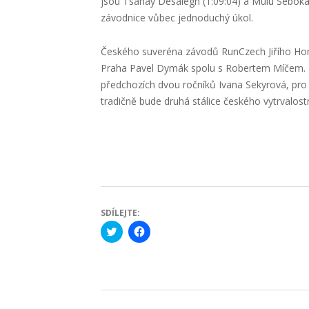
jsou Tsahay Desalegn (1:09:04) a Mulu Seboka 
závodnice vůbec jednoduchý úkol.
Českého suveréna závodů RunCzech Jiřího Hom
Praha Pavel Dymák spolu s Robertem Míčem. Let
předchozích dvou ročníků Ivana Sekyrová, pro k
tradičně bude druhá stálice českého vytrvalos
SDÍLEJTE:
Click
Click
to
to
share
share
on
on
Twitter
Facebook
(Opens
(Opens
in
in
new
new
2015-
window)
window)