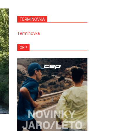
TERMÍNOVKA
Termínovka
CEP