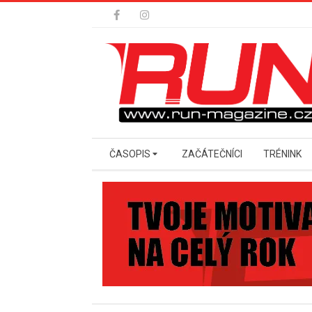
Skip
to
content
Secondary
ČASOPIS
ZAČÁTEČNÍCI
TRÉNINK
Navigation
Menu