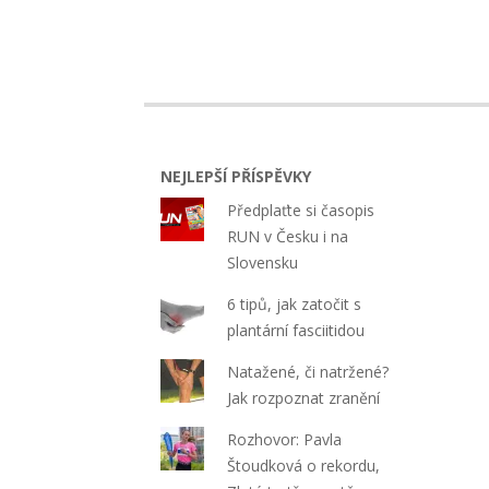
05-
22
NEJLEPŠÍ PŘÍSPĚVKY
Předplaťte si časopis
RUN v Česku i na
Slovensku
6 tipů, jak zatočit s
plantární fasciitidou
Natažené, či natržené?
Jak rozpoznat zranění
Rozhovor: Pavla
Štoudková o rekordu,