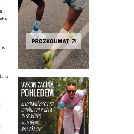
ou
níku
las
kladů
me
i