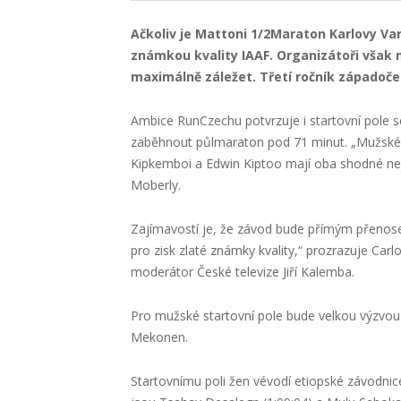
Ačkoliv je Mattoni 1/2Maraton Karlovy Va
známkou kvality IAAF. Organizátoři však ma
maximálně záležet. Třetí ročník západočes
Ambice RunCzechu potvrzuje i startovní pole s
zaběhnout půlmaraton pod 71 minut. „Mužské ka
Kipkemboi a Edwin Kiptoo mají oba shodné nejl
Moberly.
Zajímavostí je, že závod bude přímým přenose
pro zisk zlaté známky kvality,“ prozrazuje Ca
moderátor České televize Jiří Kalemba.
Pro mužské startovní pole bude velkou výzvou 
Mekonen.
Startovnímu poli žen vévodí etiopské závodnice