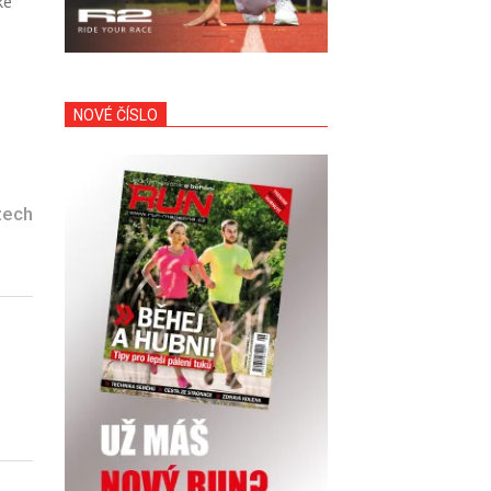
ké
NOVÉ ČÍSLO
zech