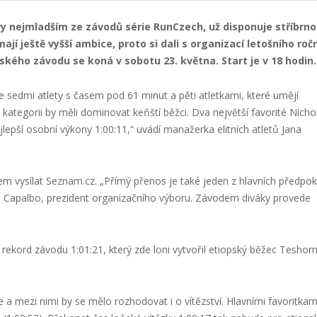
ry nejmladším ze závodů série RunCzech, už disponuje stříbrn
jí ještě vyšší ambice, proto si dali s organizací letošního roč
kého závodu se koná v sobotu 23. května. Start je v 18 hodin.
e sedmi atlety s časem pod 61 minut a pěti atletkami, které umějí
tegorii by měli dominovat keňští běžci. Dva největší favorité Nicho
epší osobní výkony 1:00:11,“ uvádí manažerka elitních atletů Jana
m vysílat Seznam.cz. „Přímý přenos je také jeden z hlavních předpo
rlo Capalbo, prezident organizačního výboru. Závodem diváky provede
rekord závodu 1:01:21, který zde loni vytvořil etiopský běžec Tesho
 a mezi nimi by se mělo rozhodovat i o vítězství. Hlavními favoritkam