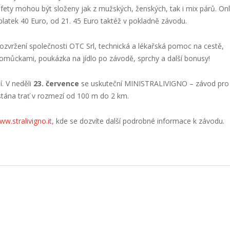
afety mohou být složeny jak z mužských, ženských, tak i mix párů. Onl
oplatek 40 Euro, od 21. 45 Euro taktéž v pokladně závodu.
ozvržení společnosti OTC Srl, technická a lékařská pomoc na cestě,
omůckami, poukázka na jídlo po závodě, sprchy a další bonusy!
. V neděli
23. července
se uskuteční MINISTRALIVIGNO – závod pro 
stána trať v rozmezí od 100 m do 2 km.
ww.stralivigno.it
, kde se dozvíte další podrobné informace k závodu.