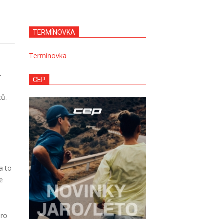
TERMÍNOVKA
Termínovka
.
CEP
ců.
a to
e
Pro