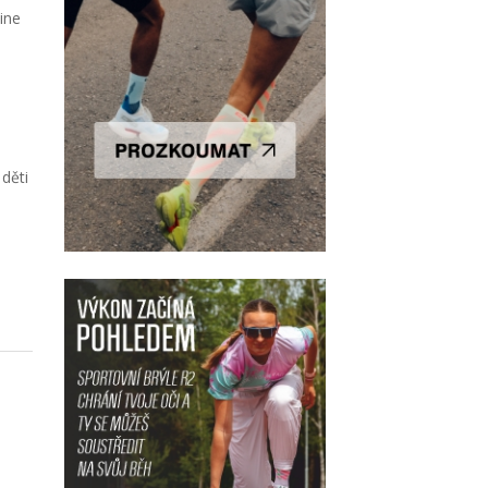
ine
děti