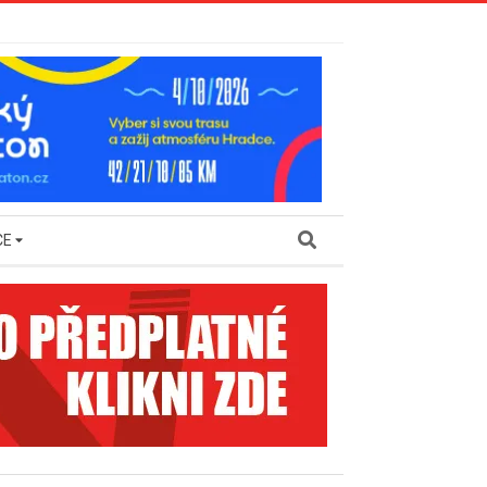
Search
CE