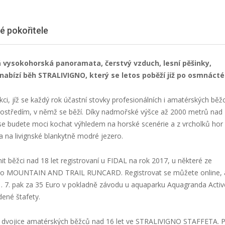
 pokořitele
 vysokohorská panoramata, čerstvý vzduch, lesní pěšinky,
nabízí běh STRALIVIGNO, který se letos poběží již po osmnácté
akci, jíž se každý rok účastní stovky profesionálních i amatérských běž
ostředím, v němž se běží. Díky nadmořské výšce až 2000 metrů nad
 budete moci kochat výhledem na horské scenérie a z vrcholků hor
a na livignské blankytně modré jezero.
t běžci nad 18 let registrovaní u FIDAL na rok 2017, u některé ze
ebo MOUNTAIN AND TRAIL RUNCARD. Registrovat se můžete online, 
 21. 7. pak za 35 Euro v pokladně závodu u aquaparku Aquagranda Activ
dené štafety.
et dvojice amatérských běžců nad 16 let ve STRALIVIGNO STAFFETA. 