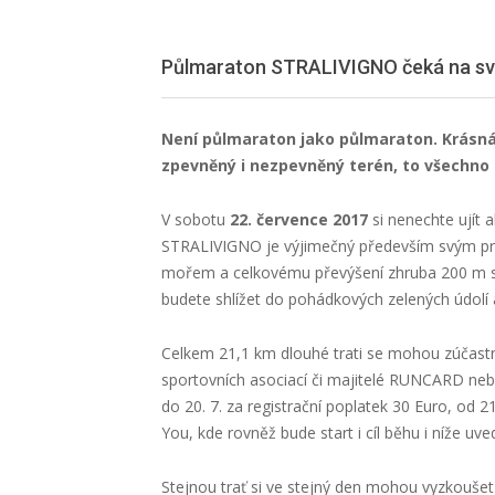
Půlmaraton STRALIVIGNO čeká na své
Není půlmaraton jako půlmaraton. Krásná
zpevněný i nezpevněný terén, to všechno 
V sobotu
22. července
2017
si nenechte ujít 
STRALIVIGNO je výjimečný především svým pr
mořem a celkovému převýšení zhruba 200 m se
budete shlížet do pohádkových zelených údolí 
Celkem 21,1 km dlouhé trati se mohou zúčastni
sportovních asociací či majitelé RUNCARD n
do 20. 7. za registrační poplatek 30 Euro, od
You, kde rovněž bude start i cíl běhu i níže uve
Stejnou trať si ve stejný den mohou vyzkouš