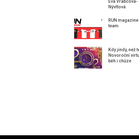
Eva Vrabcová-
Nývltová
RUN magazine
team
Kdy jindy, než 
Novoroční virtu
běh i chůze