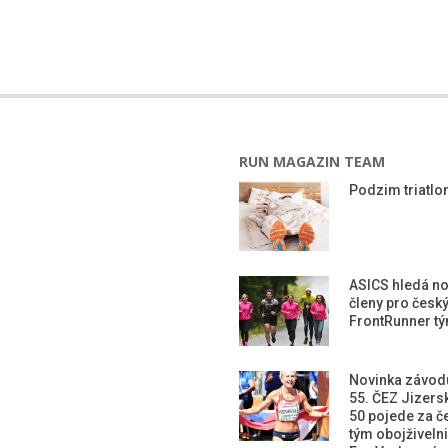
RUN MAGAZIN TEAM
Podzim triatlon
ASICS hledá n
členy pro česk
FrontRunner t
Novinka závod
55. ČEZ Jizers
50 pojede za č
tým obojživeln