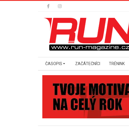
Skip
to
content
Secondary
ČASOPIS
ZAČÁTEČNÍCI
TRÉNINK
Navigation
Menu