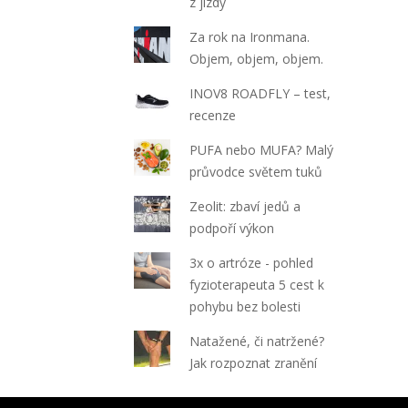
z jízdy
Za rok na Ironmana.
Objem, objem, objem.
INOV8 ROADFLY – test,
recenze
PUFA nebo MUFA? Malý
průvodce světem tuků
Zeolit: zbaví jedů a
podpoří výkon
3x o artróze - pohled
fyzioterapeuta 5 cest k
pohybu bez bolesti
Natažené, či natržené?
Jak rozpoznat zranění