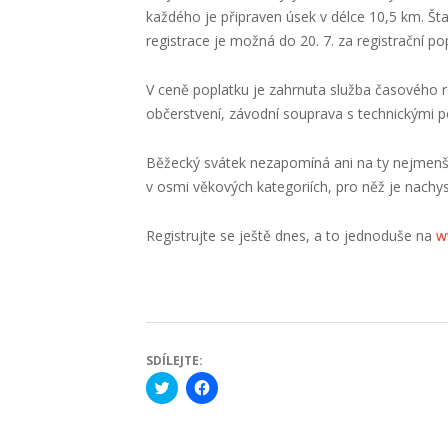
každého je připraven úsek v délce 10,5 km. Št
registrace je možná do 20. 7. za registrační p
V ceně poplatku je zahrnuta služba časového r
občerstvení, závodní souprava s technickými p
Běžecký svátek nezapomíná ani na ty nejmenší
v osmi věkových kategoriích, pro něž je nachy
Registrujte se ještě dnes, a to jednoduše na
w
SDÍLEJTE:
Click
Click
to
to
share
share
on
on
Twitter
Facebook