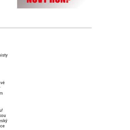
isty
ové
ý
ým
u!
kou
eský
ice