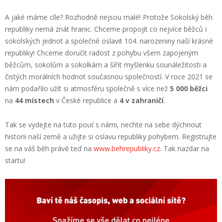
A jaké máme cíle? Rozhodně nejsou malé! Protože Sokolský běh
republiky nemá znát hranic. Chceme propojit co nejvíce běžců i
sokolských jednot a společně oslavit 104. narozeniny naší krásné
republiky! Chceme doručit radost z pohybu všem zapojeným
běžcům, sokolům a sokolkám a šířit myšlenku sounáležitosti a
čistých morálních hodnot současnou společností. V roce 2021 se
nám podařilo užít si atmosféru společně s více než
5 000 běžci
na
44 místech
v České republice a
4 v zahraničí
.
Tak se vydejte na tuto pouť s námi, nechte na sebe dýchnout
historii naší země a užijte si oslavu republiky pohybem. Registrujte
se na váš běh právě teď na
www.behrepubliky.cz
. Tak nazdar na
startu!