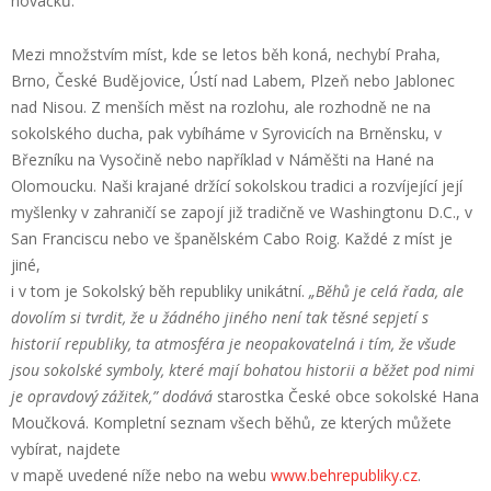
nováčků.
Mezi množstvím míst, kde se letos běh koná, nechybí Praha,
Brno, České Budějovice, Ústí nad Labem, Plzeň nebo Jablonec
nad Nisou. Z menších měst na rozlohu, ale rozhodně ne na
sokolského ducha, pak vybíháme v Syrovicích na Brněnsku, v
Březníku na Vysočině nebo například v Náměšti na Hané na
Olomoucku. Naši krajané držící sokolskou tradici a rozvíjející její
myšlenky v zahraničí se zapojí již tradičně ve Washingtonu D.C., v
San Franciscu nebo ve španělském Cabo Roig. Každé z míst je
jiné,
i v tom je Sokolský běh republiky unikátní.
„
Běhů je celá řada, ale
dovolím si tvrdit, že u žádného jiného není tak těsné sepjetí s
historií republiky, ta atmosféra je neopakovatelná i tím, že všude
jsou sokolské symboly, které mají bohatou historii a běžet pod nimi
je opravdový zážitek,” dodává
starostka České obce sokolské Hana
Moučková. Kompletní seznam všech běhů, ze kterých můžete
vybírat, najdete
v mapě uvedené níže nebo na webu
www.behrepubliky.cz
.