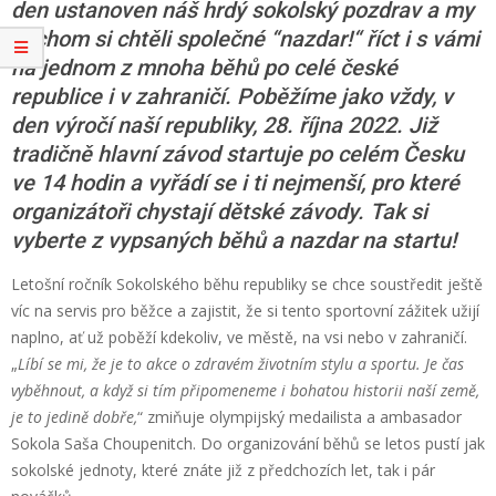
den ustanoven náš hrdý sokolský pozdrav a my
bychom si chtěli společné “nazdar!“ říct i s vámi
na jednom z mnoha běhů po celé české
republice i v zahraničí. Poběžíme jako vždy, v
den výročí naší republiky, 28. října 2022. Již
tradičně hlavní závod startuje po celém Česku
ve 14 hodin a vyřádí se i ti nejmenší, pro které
organizátoři chystají dětské závody. Tak si
vyberte z vypsaných běhů a nazdar na startu!
Letošní ročník Sokolského běhu republiky se chce soustředit ještě
víc na servis pro běžce a zajistit, že si tento sportovní zážitek užijí
naplno, ať už poběží kdekoliv, ve městě, na vsi nebo v zahraničí.
„
Líbí se mi, že je to akce o zdravém životním stylu a sportu. Je čas
vyběhnout, a když si tím připomeneme i bohatou historii naší země,
je to jedině dobře,
“ zmiňuje olympijský medailista a ambasador
Sokola Saša Choupenitch. Do organizování běhů se letos pustí jak
sokolské jednoty, které znáte již z předchozích let, tak i pár