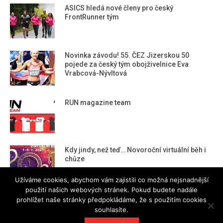
ASICS hledá nové členy pro český
FrontRunner tým
Novinka závodu! 55. ČEZ Jizerskou 50
pojede za český tým obojživelnice Eva
Vrabcová-Nývltová
RUN magazine team
Kdy jindy, než teď… Novoroční virtuální běh i
chůze
Užíváme cookies, abychom vám zajistili co možná nejsnadnější
použití našich webových stránek. Pokud budete nadále
prohlížet naše stránky předpokládáme, že s použitím cookies
souhlasíte.