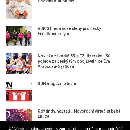
Podzim triatlonisty
ASICS hledá nové členy pro český
FrontRunner tým
Novinka závodu! 55. ČEZ Jizerskou 50
pojede za český tým obojživelnice Eva
Vrabcová-Nývltová
RUN magazine team
Kdy jindy, než teď… Novoroční virtuální běh i
chůze
Užíváme cookies, abychom vám zajistili co možná nejsnadnější