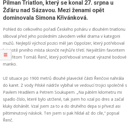
Pilman Triatlon, který se konal 27. srpna u
Žďáru nad Sázavou. Mezi ženami opět
dominovala Simona Křivánková.
Pohled do celkového pořadí Českého poháru v dlouhém triatlonu
sliboval před jeho posledním závodem velké drama v kategorii
mužů. Nejlepší výchozí pozici měl Jan Oppolzer, který potřeboval
k jistotě prvního místa skončit nejhůře třetí. Největším favoritem
byl přitom Tomáš Řenč, který potřeboval smazat výrazné bodové
manko.
Už situace po 1900 metrů dlouhé plavecké části Řenčovi nahrála
do karet. Z vody Pilské nádrže vybíhal ve vedoucí trojici společně s
Pavlem Hradilem a Petrem Soukupem. „Na pátém kilometru mi
spadlo číslo, které bylo utržené, tak jsem ho vzal po dres a začal
kluky dohánět. Vzal jsem za to a do druhého depa si přivezl asi
pětiminutový náskok. Ten jsem si pak hlídal až do cíle,“ popsal
Řenč.