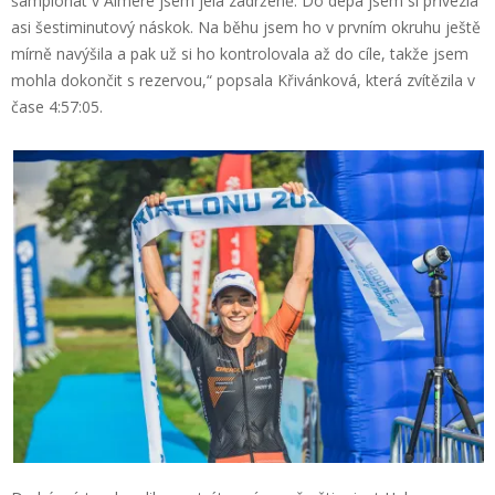
šampionát v Almere jsem jela zadrženě. Do depa jsem si přivezla
asi šestiminutový náskok. Na běhu jsem ho v prvním okruhu ještě
mírně navýšila a pak už si ho kontrolovala až do cíle, takže jsem
mohla dokončit s rezervou,“ popsala Křivánková, která zvítězila v
čase 4:57:05.