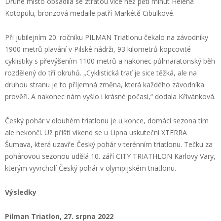
Druhé místo obsadila se ztrátou více než pěti minut Helena
Kotopulu, bronzová medaile patří Markétě Cibulkové.
Při jubilejním 20. ročníku PILMAN Triatlonu čekalo na závodníky
1900 metrů plavání v Pilské nádrži, 93 kilometrů kopcovité
cyklistiky s převýšením 1100 metrů a nakonec půlmaratonský běh
rozdělený do tří okruhů. „Cyklistická trať je sice těžká, ale na
druhou stranu je to příjemná změna, která každého závodníka
prověří. A nakonec nám vyšlo i krásné počasí,“ dodala Křivánková.
Český pohár v dlouhém triatlonu je u konce, domácí sezona tím
ale nekončí. Už příští víkend se u Lipna uskuteční XTERRA
Šumava, která uzavře Český pohár v terénním triatlonu. Tečku za
pohárovou sezonou udělá 10. září CITY TRIATHLON Karlovy Vary,
kterým vyvrcholí Český pohár v olympijském triatlonu.
Výsledky
Pilman Triatlon, 27. srpna 2022