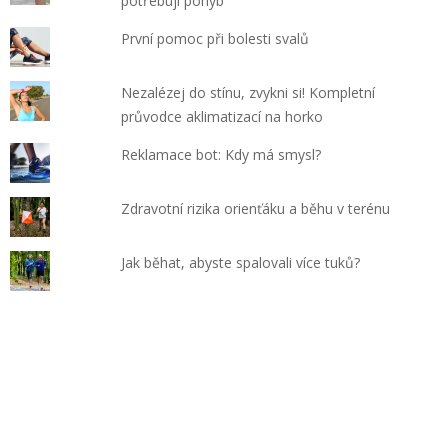
potřebují pohyb
První pomoc při bolesti svalů
Nezalézej do stínu, zvykni si! Kompletní
průvodce aklimatizací na horko
Reklamace bot: Kdy má smysl?
Zdravotní rizika orienťáku a běhu v terénu
Jak běhat, abyste spalovali více tuků?