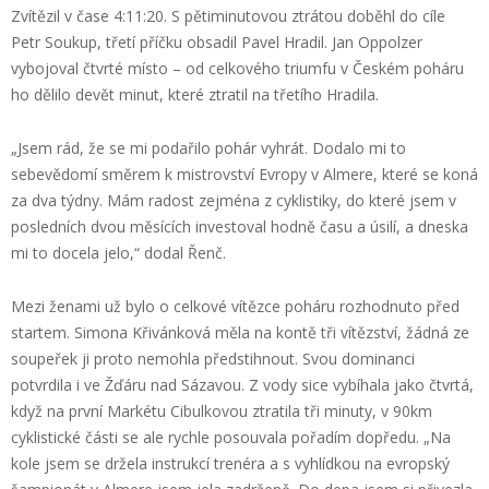
Zvítězil v čase 4:11:20. S pětiminutovou ztrátou doběhl do cíle
Petr Soukup, třetí příčku obsadil Pavel Hradil. Jan Oppolzer
vybojoval čtvrté místo – od celkového triumfu v Českém poháru
ho dělilo devět minut, které ztratil na třetího Hradila.
„Jsem rád, že se mi podařilo pohár vyhrát. Dodalo mi to
sebevědomí směrem k mistrovství Evropy v Almere, které se koná
za dva týdny. Mám radost zejména z cyklistiky, do které jsem v
posledních dvou měsících investoval hodně času a úsilí, a dneska
mi to docela jelo,“ dodal Řenč.
Mezi ženami už bylo o celkové vítězce poháru rozhodnuto před
startem. Simona Křivánková měla na kontě tři vítězství, žádná ze
soupeřek ji proto nemohla předstihnout. Svou dominanci
potvrdila i ve Žďáru nad Sázavou. Z vody sice vybíhala jako čtvrtá,
když na první Markétu Cibulkovou ztratila tři minuty, v 90km
cyklistické části se ale rychle posouvala pořadím dopředu. „Na
kole jsem se držela instrukcí trenéra a s vyhlídkou na evropský