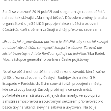
Seriál se v sezoně 2019 poběží pod sloganem „Je radost běžet“,
nahradí tak stávající „Má smysl běžet“. Důvodem změny je snaha
organizátorů o ještě bližší propojení akce s běžci a oslovení
účastníků, kteří s během začínají a chtějí překonat sebe sama.
„Pro nás jako generálního partnera je důležité, aby se seriál rozvíjel
a nabízel závodníkům co nejlepší komfort a zábavu. Zároveň ale
zůstal bezpečným. A toto RunTour splňuje na jedničku,“
říká Radek
Moc, zástupce generálního partnera České pojišťovny.
Nově se běžci mohou těšit na delší sezonu závodů, která začne
již 30. března závodem v Českých Budějovicích a skončí 9.
listopadu v Pardubicích. S tím souvisí i bližší propojení s městy,
kde se závody konají. Závody probíhají v centrech měst,
pořadatelé se snaží ukazovat jejich dominanty, ve spolupráci
s místní samosprávou a soukromým sektorem připravovat pro
běžce tipy na víkend, slevy na zábavu a ubytování. Na to je