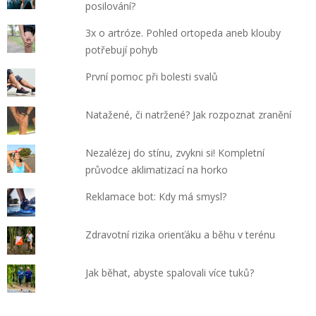
posilování?
3x o artróze. Pohled ortopeda aneb klouby
potřebují pohyb
První pomoc při bolesti svalů
Natažené, či natržené? Jak rozpoznat zranění
Nezalézej do stínu, zvykni si! Kompletní
průvodce aklimatizací na horko
Reklamace bot: Kdy má smysl?
Zdravotní rizika orienťáku a běhu v terénu
Jak běhat, abyste spalovali více tuků?