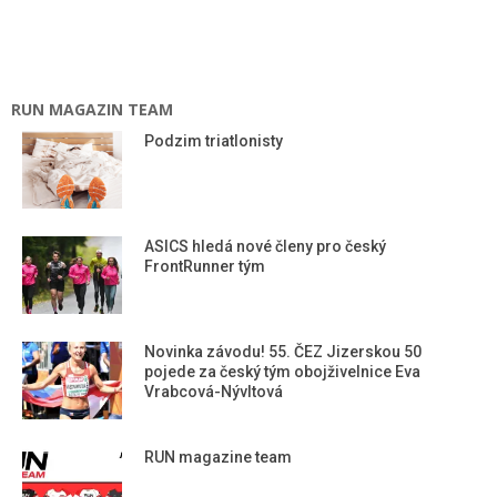
RUN MAGAZIN TEAM
Podzim triatlonisty
ASICS hledá nové členy pro český
FrontRunner tým
Novinka závodu! 55. ČEZ Jizerskou 50
pojede za český tým obojživelnice Eva
Vrabcová-Nývltová
RUN magazine team