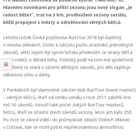
Hlavními novinkami pro příští sezonu jsou nový slogan „Je
radost běžet“, trať na 3 km, prodloužení sezony seriálu,
bližší propojení s městy a odměňování věrných běžců.
Letošní ročník Česká pojišťovna RunTour 2018 byl úspěšný
v mnoha ohledech. Došlo k nárůstu počtu účastníků jednotlivých
závodů, větší zájem byl oproti loňsku především ze strany dětí a
jejich rodičů o dětské běhy. Důležitý podíl na tom má společnost
Lidl, která se stará o zázemí dětských závodů, pro děti zajišťuje
zábavnou zónu a dárky.
V Pardubicích byl slavnostně založen klub RunTour Grand masterů
– věrných běžců, kteří od vzniku seriálu v roce 2011 zaběhli více
než 50 závodů. Vzrostl také počet zlatých RunTour masterů,
běžců, kteří se účastní všech závodů sezony, letos jich bylo 250.
Po roce se závod vrátil i do průmyslové oblasti Dolních Vítkovic
v Ostravě, kde se mohl pyšnit nepřekonatelnou atmosférou.