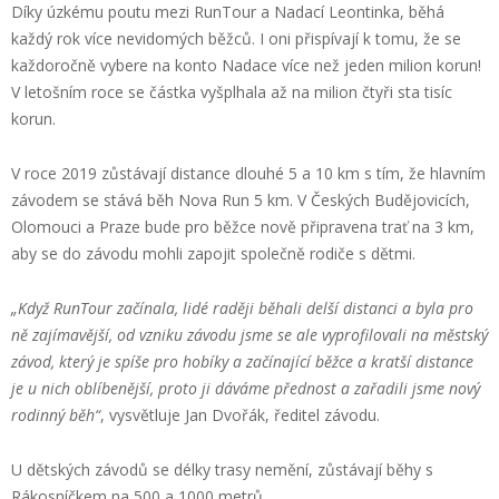
Díky úzkému poutu mezi RunTour a Nadací Leontinka, běhá
každý rok více nevidomých běžců. I oni přispívají k tomu, že se
každoročně vybere na konto Nadace více než jeden milion korun!
V letošním roce se částka vyšplhala až na milion čtyři sta tisíc
korun.
V roce 2019 zůstávají distance dlouhé 5 a 10 km s tím, že hlavním
závodem se stává běh Nova Run 5 km. V Českých Budějovicích,
Olomouci a Praze bude pro běžce nově připravena trať na 3 km,
aby se do závodu mohli zapojit společně rodiče s dětmi.
„Když RunTour začínala, lidé raději běhali delší distanci a byla pro
ně zajímavější, od vzniku závodu jsme se ale vyprofilovali na městský
závod, který je spíše pro hobíky a začínající běžce a kratší distance
je u nich oblíbenější, proto ji dáváme přednost a zařadili jsme nový
rodinný běh“
, vysvětluje Jan Dvořák, ředitel závodu.
U dětských závodů se délky trasy nemění, zůstávají běhy s
Rákosníčkem na 500 a 1000 metrů.