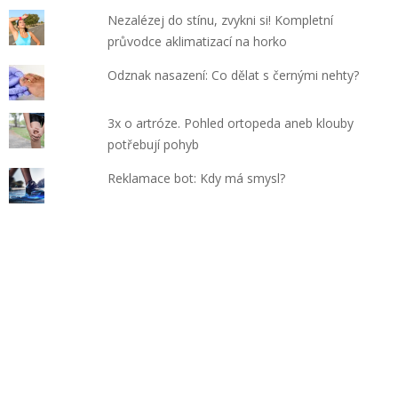
Nezalézej do stínu, zvykni si! Kompletní
průvodce aklimatizací na horko
Odznak nasazení: Co dělat s černými nehty?
3x o artróze. Pohled ortopeda aneb klouby
potřebují pohyb
Reklamace bot: Kdy má smysl?