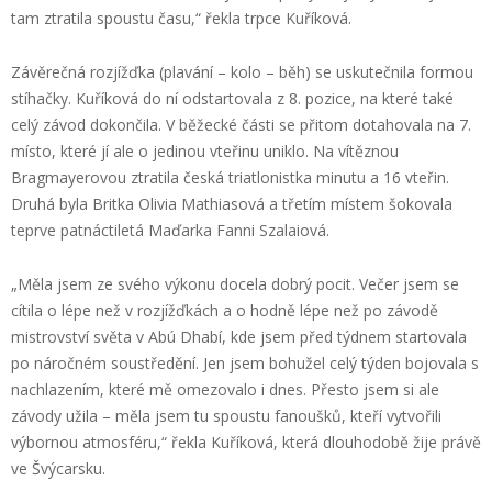
tam ztratila spoustu času,“ řekla trpce Kuříková.
Závěrečná rozjížďka (plavání – kolo – běh) se uskutečnila formou
stíhačky. Kuříková do ní odstartovala z 8. pozice, na které také
celý závod dokončila. V běžecké části se přitom dotahovala na 7.
místo, které jí ale o jedinou vteřinu uniklo. Na vítěznou
Bragmayerovou ztratila česká triatlonistka minutu a 16 vteřin.
Druhá byla Britka Olivia Mathiasová a třetím místem šokovala
teprve patnáctiletá Maďarka Fanni Szalaiová.
„Měla jsem ze svého výkonu docela dobrý pocit. Večer jsem se
cítila o lépe než v rozjížďkách a o hodně lépe než po závodě
mistrovství světa v Abú Dhabí, kde jsem před týdnem startovala
po náročném soustředění. Jen jsem bohužel celý týden bojovala s
nachlazením, které mě omezovalo i dnes. Přesto jsem si ale
závody užila – měla jsem tu spoustu fanoušků, kteří vytvořili
výbornou atmosféru,“ řekla Kuříková, která dlouhodobě žije právě
ve Švýcarsku.