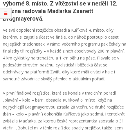
výborné 8. místo. Z vítězství se v neděli 12.
března radovala Maďarka Zsanett
Bragmayerová.
Ve své dopolední rozjížďce obsadila Kuříková 4. místo, díky
kterému si zajistila účast ve finále, do něhož postoupilo deset
nejlepších triatlonistek. V rámci večerního programu pak čekaly na
finalistky tři rozjížďky – v každé z nich absolvovaly 200 m plavání,
4 km cyklistiky na trenažéru a 1 km běhu na páse. Plavalo se v
padesátimetrovém bazénu, cyklistická i běžecká část se
odehrávaly na platformě Zwift, díky které měli diváci v hale i
samotné závodnice skvělý přehled o aktuálním pořadí.
V první finálové rozjížďce, která se konala v tradičním pořadí
„plavání – kolo – běh“, obsadila Kuříková 6. místo, když na
nejrychlejší Bragmayerovou ztratila 28 vteřin. Ve druhé rozjížďce
(běh – kolo – plavání) dokončila Kuříková jako sedmá. I tentokrát
zvítězila Maďarka, za kterou česká reprezentantka zaostala o 31
vteřin. „Bohužel mi v téhle rozjížďce spadly brejličky, takže jsem