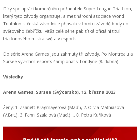
Díky spolupráci komerčního pořadatele Super League Triathlon,
který tyto závody organizuje, a mezinárodní asociace World
Triathlon si česká závodnice připsala v tomto závodě body do
světového žebříčku. Vítěz celé série pak získá oficiální titul
triatlonového mistra světa v esports.
Do série Arena Games jsou zahrnuty tři závody. Po Montrealu a
Sursee vyvrcholí esports šampionát v Londýně (8. dubna).
Výsledky
Arena Games, Sursee (Švýcarsko), 12. března 2023
Ženy: 1. Zsanett Bragmayerová (Maď.), 2. Olivia Mathiasová
(V.Brit.), 3. Fanni Szalaiová (Maď.) … 8. Petra Kuříková