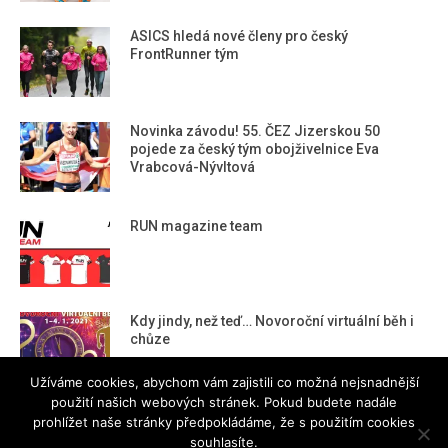
ASICS hledá nové členy pro český
FrontRunner tým
Novinka závodu! 55. ČEZ Jizerskou 50
pojede za český tým obojživelnice Eva
Vrabcová-Nývltová
RUN magazine team
Kdy jindy, než teď… Novoroční virtuální běh i
chůze
Užíváme cookies, abychom vám zajistili co možná nejsnadnější
použití našich webových stránek. Pokud budete nadále
prohlížet naše stránky předpokládáme, že s použitím cookies
souhlasíte.