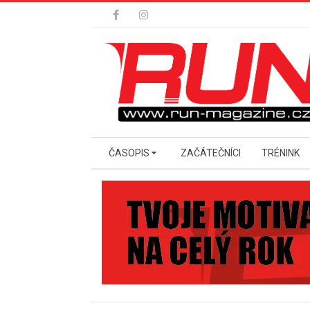
Skip
to
content
Secondary
ČASOPIS
ZAČÁTEČNÍCI
TRÉNINK
Navigation
Menu