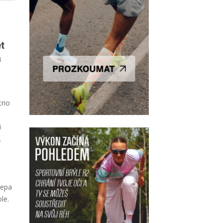
t
a
rio
i
.
depa
le.