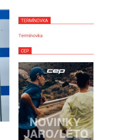
TERMÍNOVKA
Termínovka
CEP