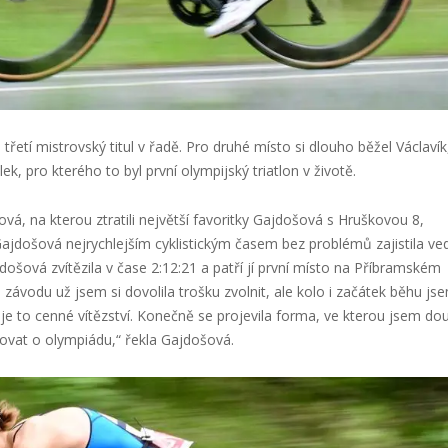
ůj třetí mistrovský titul v řadě. Pro druhé místo si dlouho běžel Václavík
ek, pro kterého to byl první olympijský triatlon v životě.
vá, na kterou ztratili největší favoritky Gajdošová s Hruškovou 8,
 Gajdošová nejrychlejším cyklistickým časem bez problémů zajistila ve
ajdošová zvítězila v čase 2:12:21 a patří jí první místo na Příbramském
 závodu už jsem si dovolila trošku zvolnit, ale kolo i začátek běhu js
je to cenné vítězství. Konečně se projevila forma, ve kterou jsem dou
ovat o olympiádu,“ řekla Gajdošová.