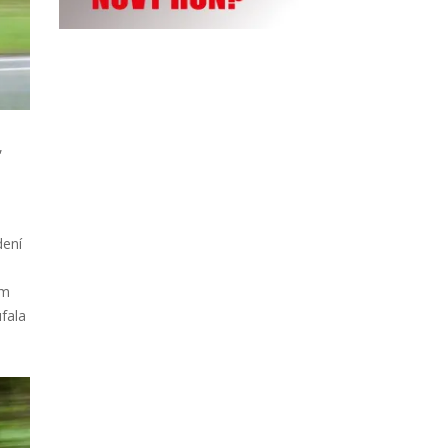
,
dení
em
fala