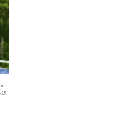
tné
-25.