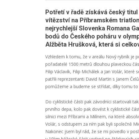
Potřetí v řadě získává český titul
vítězství na Příbramském triatlo
nejrychlejší Slovenka Romana Gaj
bodů do Českého poháru v olympij
Alžběta Hrušková, která si celko
Vzhledem k tomu, že v areálu Nový rybník je pod
pořadatelé 1500 metrů dlouhou plaveckou část
Filip Václavík, Filip Michálek a Jan Volár, které
patřili reprezentanti David Martin s Janem Čel
pomůžeme a budeme se střídat, díky tomu to pro
Do cyklistické části pak závodníci startovali 
prvního depa, kolo pak dovést k cyklistické čá
silnici mezi Příbrami a Milínem, na které abso
Volár, s odstupem za ním pak byli společně Mich
Nakonec jsem byl rád, že se mi povedlo v posle
v 10km běžecké části vedené po štěrkových ce