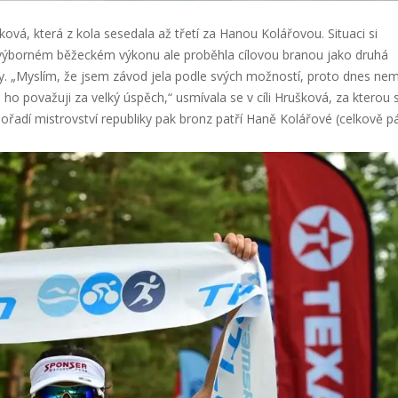
vá, která z kola sesedala až třetí za Hanou Kolářovou. Situaci si
 výborném běžeckém výkonu ale proběhla cílovou branou jako druhá
. „Myslím, že jsem závod jela podle svých možností, proto dnes ne
 ho považuji za velký úspěch,“ usmívala se v cíli Hrušková, za kterou s
pořadí mistrovství republiky pak bronz patří Haně Kolářové (celkově pá