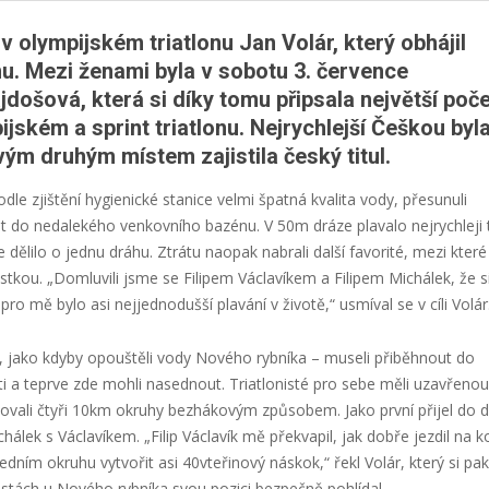
 v olympijském triatlonu Jan Volár, který obhájil
nu. Mezi ženami byla v sobotu 3. července
došová, která si díky tomu připsala největší poče
ském a sprint triatlonu. Nejrychlejší Češkou byl
vým druhým místem zajistila český titul.
le zjištění hygienické stanice velmi špatná kvalita vody, přesunuli
 do nedalekého venkovního bazénu. V 50m dráze plavalo nejrychleji t
 se dělilo o jednu dráhu. Ztrátu naopak nabrali další favorité, mezi které
ůstkou. „Domluvili jsme se Filipem Václavíkem a Filipem Michálek, že s
 mě bylo asi nejjednodušší plavání v životě,“ usmíval se v cíli Volár
tak, jako kdyby opouštěli vody Nového rybníka – museli přiběhnout do
sti a teprve zde mohli nasednout. Triatlonisté pro sebe měli uzavřenou
lvovali čtyři 10km okruhy bezhákovým způsobem. Jako první přijel do 
álek s Václavíkem. „Filip Václavík mě překvapil, jak dobře jezdil na ko
dním okruhu vytvořit asi 40vteřinový náskok,“ řekl Volár, který si pak
stách u Nového rybníka svou pozici bezpečně pohlídal.