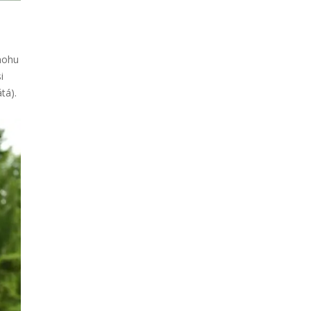
mohu
i
tá).