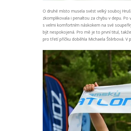
O druhé místo musela svést velký souboj Hruško
zkomplikovala i penaltou za chybu v depu. Po
s velmi komfortním náskokem na své soupeřky
být nespokojená. Pro mě je to první titul, takže
pro třetí příčku doběhla Michaela Štěrbová. V 