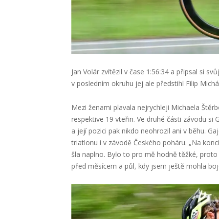
Jan Volár zvítězil v čase 1:56:34 a připsal si sv
v posledním okruhu jej ale předstihl Filip Michál
Mezi ženami plavala nejrychleji Michaela Štěrbo
respektive 19 vteřin. Ve druhé části závodu si
a její pozici pak nikdo neohrozil ani v běhu. G
triatlonu i v závodě Českého poháru. „Na konci
šla naplno. Bylo to pro mě hodně těžké, proto 
před měsícem a půl, kdy jsem ještě mohla boj