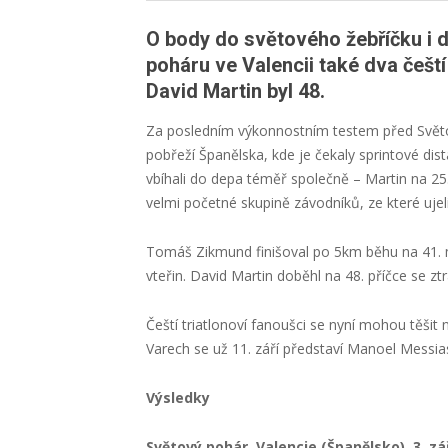
O body do světového žebříčku i d
poháru ve Valencii také dva češt
David Martin byl 48.
Za posledním výkonnostním testem před Světov
pobřeží Španělska, kde je čekaly sprintové dist
vbíhali do depa téměř společně – Martin na 25.
velmi početné skupině závodníků, ze které ujel
Tomáš Zikmund finišoval po 5km běhu na 41. m
vteřin. David Martin doběhl na 48. příčce se ztrá
Čeští triatlonoví fanoušci se nyní mohou těši
Varech se už 11. září představí Manoel Messia
Výsledky
Světový pohár, Valencie (Španělsko), 3. zá