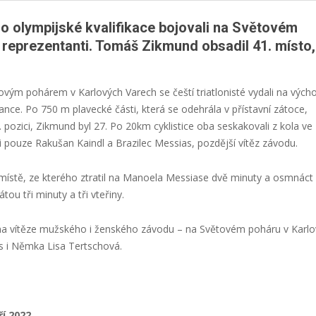
o olympijské kvalifikace bojovali na Světovém
í reprezentanti. Tomáš Zikmund obsadil 41. místo,
ým pohárem v Karlových Varech se čeští triatlonisté vydali na vých
ance. Po 750 m plavecké části, která se odehrála v přístavní zátoce,
 pozici, Zikmund byl 27. Po 20km cyklistice oba seskakovali z kola ve
i pouze Rakušan Kaindl a Brazilec Messias, pozdější vítěz závodu.
ístě, ze kterého ztratil na Manoela Messiase dvě minuty a osmnáct
tou tři minuty a tři vteřiny.
t na vítěze mužského i ženského závodu – na Světovém poháru v Karl
s i Němka Lisa Tertschová.
ří 2022