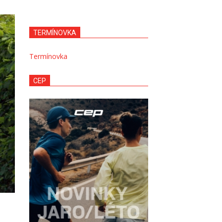
TERMÍNOVKA
Termínovka
CEP