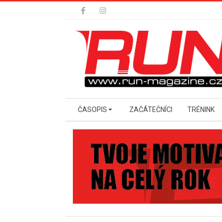
Skip
to
content
Secondary
ČASOPIS
ZAČÁTEČNÍCI
TRÉNINK
Navigation
Menu