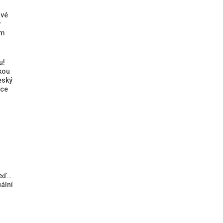
ové
ý
ým
u!
kou
eský
ice
teď…
ální