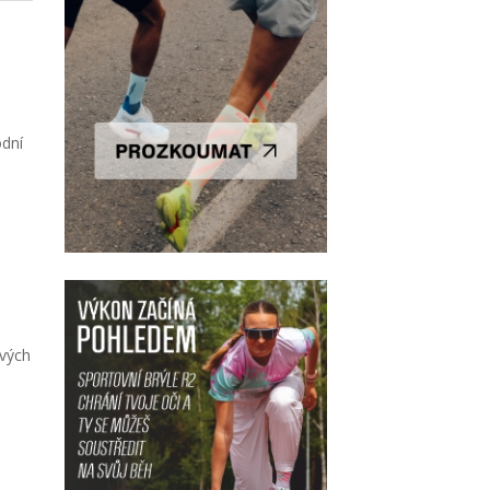
odní
ových