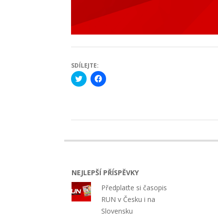
SDÍLEJTE:
Click
Click
to
to
share
share
on
on
Twitter
Facebook
(Opens
(Opens
in
in
new
new
2022-
window)
window)
09-
05
NEJLEPŠÍ PŘÍSPĚVKY
Předplaťte si časopis
RUN v Česku i na
Slovensku