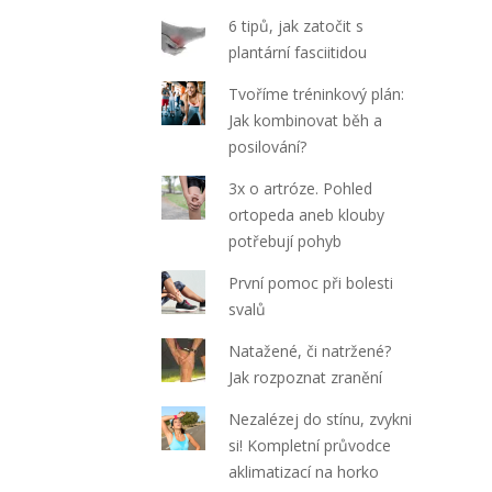
6 tipů, jak zatočit s
plantární fasciitidou
Tvoříme tréninkový plán:
Jak kombinovat běh a
posilování?
3x o artróze. Pohled
ortopeda aneb klouby
potřebují pohyb
První pomoc při bolesti
svalů
Natažené, či natržené?
Jak rozpoznat zranění
Nezalézej do stínu, zvykni
si! Kompletní průvodce
aklimatizací na horko