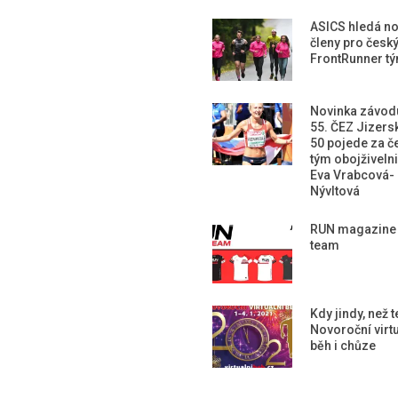
ASICS hledá n
členy pro česk
FrontRunner t
Novinka závod
55. ČEZ Jizers
50 pojede za č
tým obojživeln
Eva Vrabcová-
Nývltová
RUN magazine
team
Kdy jindy, než 
Novoroční virtu
běh i chůze