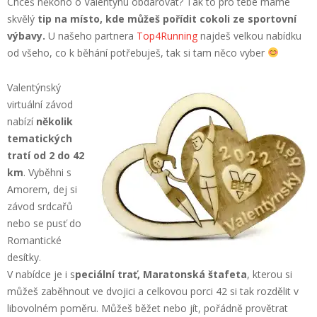
Chceš někoho o Valentýnu obdarovat? Tak to pro tebe máme
skvělý
tip na místo, kde můžeš pořídit cokoli ze sportovní
výbavy.
U našeho partnera
Top4Running
najdeš velkou nabídku
od všeho, co k běhání potřebuješ, tak si tam něco vyber
Valentýnský
virtuální závod
nabízí
několik
tematických
tratí od 2 do 42
km
. Vyběhni s
Amorem, dej si
závod srdcařů
nebo se pusť do
Romantické
desítky.
V nabídce je i s
peciální trať, Maratonská štafeta
, kterou si
můžeš zaběhnout
ve dvojici a celkovou porci 42 si tak rozdělit v
libovolném poměru. Můžeš běžet nebo jít, pořádně provětrat