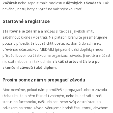
kočárek
nebo zapojit malé ratolesti v
dětských závodech
. Tak
neváhej, nazuj boty a vyraž na valentýnskou trať.
Startovné a registrace
Startovné je zdarma
a můžeš si tak bez jakékoli limitu
zaběhnout klidně i více tratí. Na platební bránu tě přesměrujeme
pouze v případě, že budeš chtít dostat až domů do schránky
dřevěnou účastnickou MEDAILI (případně další doplňky) nebo
přispět libovolnou částkou na organizaci závodu. Jinak tě ale účast
nic stát nebude, a i tak od nás
získáš startovní číslo a po
skončení závodů také diplom.
Prosím pomoz nám s propagací závodu
Moc oceníme, pokud nám pomůžeš s propagací tohoto závodu
třeba tím, že o něm řekneš i známým, nebo budeš sdílet náš
status na facebooku, naši událost, nebo svůj vlastní status s
odkazem na tento závod. Věnujeme hodně času tomu, abychom