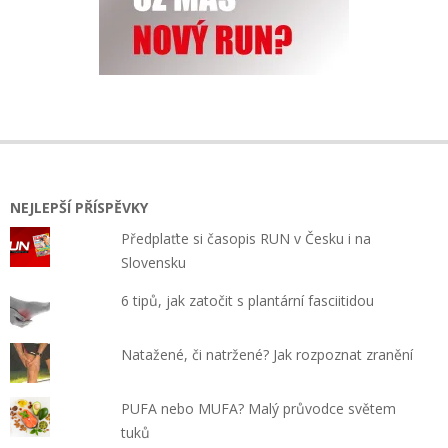
NEJLEPŠÍ PŘÍSPĚVKY
Předplaťte si časopis RUN v Česku i na
Slovensku
6 tipů, jak zatočit s plantární fasciitidou
Natažené, či natržené? Jak rozpoznat zranění
PUFA nebo MUFA? Malý průvodce světem
tuků