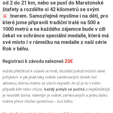
od 2 do 21 km, nebo se pusť do Maratonské
štafety a rozdělte si 42 kilometrů se svým
partnerem. Samozřejmě myslíme i na děti, pro
které jsme připravili tradiční tratě na 500 a
1000 metrů a na každého zájemce bude v cíli
čekat ve schránce speciální medaile, která má
své místo i v rámečku na medaile z naší série
Rok v běhu.
Registraci k závodu nalezneš
ZDE
Každá příležitost k oslavě se hodí, obzvlášť pokud můžeš slavit
pohybem. A jak jinak taky svátek zamilovaných strávit než
aktivitou, kterou máme ze všech nejradši. Ať už je to v tvém
případě běh nebo chůze,
každý pohyb se počítá
a nejdůležitější
je nesedět doma. Valentýn je svátek zamilovaných a jednu lásku
máme přece všichni společnou – tu k běhu
.