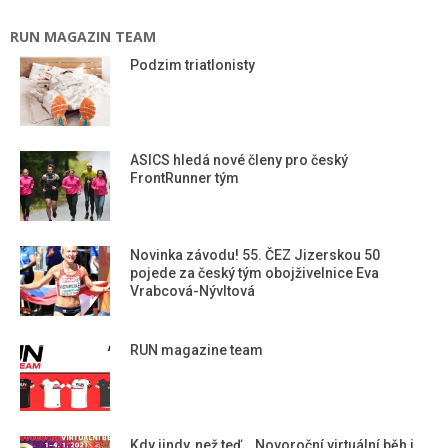
RUN MAGAZIN TEAM
Podzim triatlonisty
ASICS hledá nové členy pro český
FrontRunner tým
Novinka závodu! 55. ČEZ Jizerskou 50
pojede za český tým obojživelnice Eva
Vrabcová-Nývltová
RUN magazine team
Kdy jindy, než teď… Novoroční virtuální běh i