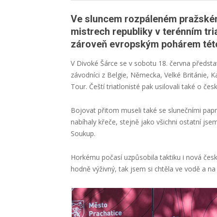
Ve sluncem rozpáleném pražském
mistrech republiky v terénním tr
zároveň evropským pohárem této 
V Divoké Šárce se v sobotu 18. června představil
závodníci z Belgie, Německa, Velké Británie, 
Tour. Čeští triatlonisté pak usilovali také o če
Bojovat přitom museli také se slunečními paprs
nabíhaly křeče, stejně jako všichni ostatní jse
Soukup.
Horkému počasí uzpůsobila taktiku i nová česk
hodně výživný, tak jsem si chtěla ve vodě a na