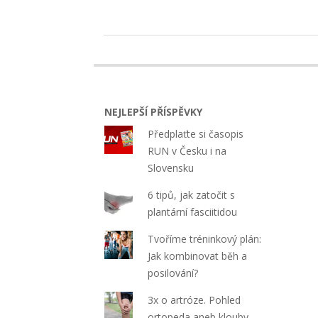
on
on
Twitter
Facebook
(Opens
(Opens
in
in
new
new
2022-
window)
window)
06-
20
NEJLEPŠÍ PŘÍSPĚVKY
Předplaťte si časopis
RUN v Česku i na
Slovensku
6 tipů, jak zatočit s
plantární fasciitidou
Tvoříme tréninkový plán:
Jak kombinovat běh a
posilování?
3x o artróze. Pohled
ortopeda aneb klouby