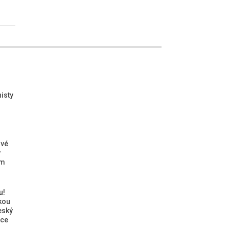
isty
ové
ý
ým
u!
kou
eský
ice