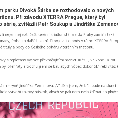
 parku Divoká Šárka se rozhodovalo o nových
iatlonu. Při závodu XTERRA Prague, který byl
série, zvítězili Petr Soukup a Jindřiška Zemano
i nejen nejlepší čeští terénní triatlonisté, ale do Prahy zamířili také
Kanady, Polska a dalších zemí. Ti bojovali o body v rámci XTERRA Eur
ské tituly a body do Českého poháru v terénním triatlonu.
ky a teplotami vysoce překračujícími hranici 30 °C. „Na konci už mi
m byl přehřátý a trochu jsem se bál, abych vůbec dokončil,“ řekl vítěz 
á mistryně Jindřiška Zemanová: „Věděla jsem, že běh bude na slunci
 kole vytvořit takový náskok, abych se pak nemusela ždímat do plných