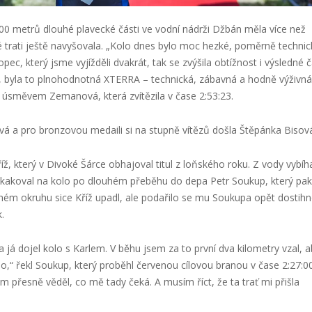
500 metrů dlouhé plavecké části ve vodní nádrži Džbán měla více než
é trati ještě navyšovala. „Kolo dnes bylo moc hezké, poměrně technic
opec, který jsme vyjížděli dvakrát, tak se zvýšila obtížnost i výsledné 
ze, byla to plnohodnotná XTERRA – technická, zábavná a hodně výživná.
 s úsměvem Zemanová, která zvítězila v čase 2:53:23.
á a pro bronzovou medaili si na stupně vítězů došla Štěpánka Bisov
, který v Divoké Šárce obhajoval titul z loňského roku. Z vody vybíha
kakoval na kolo po dlouhém přeběhu do depa Petr Soukup, který pak
uhém okruhu sice Kříž upadl, ale podařilo se mu Soukupa opět dostihn
.
já dojel kolo s Karlem. V běhu jsem za to první dva kilometry vzal, 
lo,“ řekl Soukup, který proběhl červenou cílovou branou v čase 2:27:00
em přesně věděl, co mě tady čeká. A musím říct, že ta trať mi přišla