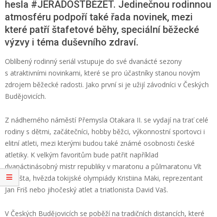
hesla #JERADOSTBĚŽET. Jedinečnou rodinnou
atmosféru podpoří také řada novinek, mezi
které patří štafetové běhy, speciální běžecké
výzvy i téma duševního zdraví.
Oblíbený rodinný seriál vstupuje do své dvanácté sezony
s atraktivními novinkami, které se pro účastníky stanou novým
zdrojem běžecké radosti. Jako první si je užijí závodníci v Českých
Budějovicích.
Z nádherného náměstí Přemysla Otakara II. se vydají na trať celé
rodiny s dětmi, začátečníci, hobby běžci, výkonnostní sportovci i
elitní atleti, mezi kterými budou
také
známé osobnosti české
atletiky. K velkým favoritům bude patřit například
dvanáctinásobný mistr republiky v maratonu a půlmaratonu Vít
Pavlišta, hvězda tokijské olympiády
Kristiina
Mäki
, reprezentant
Jan Friš
nebo jihočeský atlet a triatlonista David
Vaš
.
V Českých Budějovicích se poběží na tradičních distancích, které