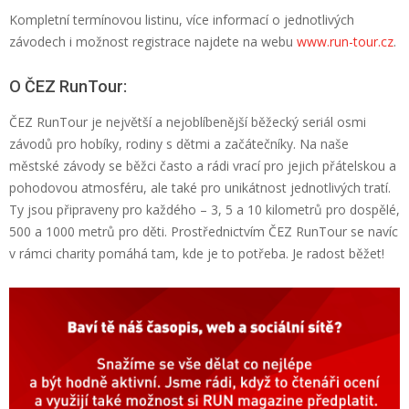
Kompletní termínovou listinu, více informací o jednotlivých
závodech i možnost registrace najdete na webu
www.run-tour.cz
.
O
ČEZ
RunTour
:
ČEZ
RunTour
je největší a nejoblíbenější běžecký seriál osmi
závodů pro
hobíky
, rodiny s dětmi a začátečníky. Na naše
městské závody se běžci často a rádi vrací pro jejich přátelskou a
pohodovou atmosféru, ale také pro unikátnost jednotlivých tratí.
Ty jsou připraveny
pro každého
– 3, 5 a 10 kilometrů pro dospělé,
500 a 1000 metrů pro děti. Prostřednictvím
ČEZ
RunTour
se navíc
v rámci charity pomáhá tam, kde je to potřeba. Je radost běžet!