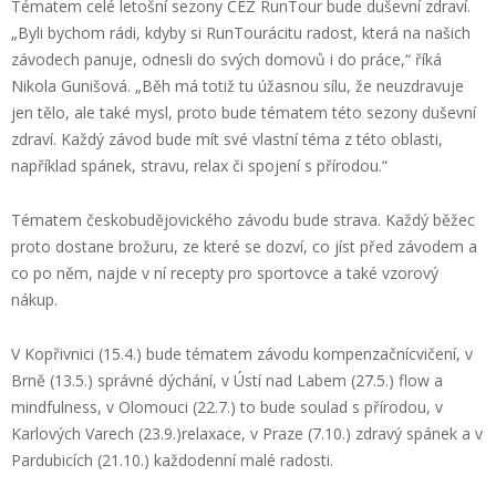
Tématem celé letošní sezony ČEZ
RunTour
bude
duševní zdraví.
„Byli bychom rádi, kdyby si
RunTouráci
tu radost, která na našich
závodech panuje, odnesli do svých domovů i do práce,“
říká
Nikola
Gunišová
.
„Běh má totiž tu úžasnou sílu, že neuzdravuje
jen tělo, ale také mysl, proto bude tématem této sezony duševní
zdraví. Každý závod bude mít své vlastní téma z této oblasti,
například spánek, stravu,
relax
či spojení s přírodou.“
Tématem českobudějovického závodu bude strava. Každý běžec
proto
dostane brožuru, ze které se dozví, co jíst před závodem a
co po něm, najde v ní recepty
pro sportovce
a také vzorový
nákup.
V Kopřivnic
i
(15.
4.)
bude tématem závodu
kompenzační
cvičení, v
Brně (13.
5.
) správné dýchání,
v
Ústí nad Labem (27.
5.
)
flow
a
mindfulness
, v Olomouci (22.7.) to bude soulad s přírodou, v
Karlov
ých
Var
ech
(23.
9.)
relaxace
, v Praze (7.10.) zdravý spánek a v
Pardubicích (21.
10.) každodenní malé radosti.