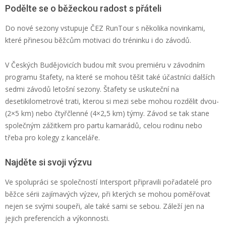
Podělte se o běžeckou radost s přáteli
Do nové sezony vstupuje ČEZ
RunTour
s několika novinkami,
které přinesou běžcům motivaci do tréninku i do závodů.
V Českých Budějovicích budou mít svou premiéru v závodním
programu štafety, na které se mohou těšit také účastníci dalších
sedmi závodů letošní sezony. Štafety se uskuteční na
de
setikilometrové trati, kterou si mezi sebe mohou rozdělit dvou-
(2×5 km) nebo čtyřčlenné (4×2,5 km) týmy.
Závod se tak stane
společným zážitkem pro partu kamarádů, celou rodinu nebo
třeba pro kolegy z kanceláře.
Najděte si svoji výzvu
Ve spolupráci se společností
Intersport
připravili pořadatelé pro
běžce sérii zajímavých výzev, při kterých se mohou poměřovat
nejen se svými soupeři, ale také sami se sebou. Záleží jen na
jejich preferencích a výkonnosti.