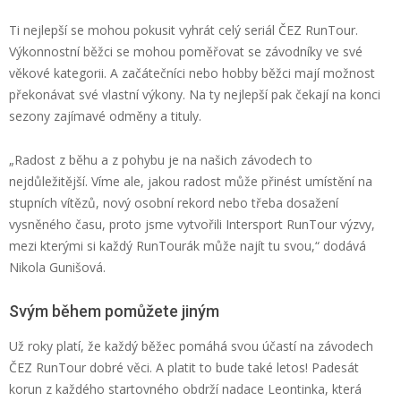
Ti nejlepší se mohou pokusit vyhrát celý seriál ČEZ
RunTour
.
Výkonnostní běžci se mohou poměřovat se závodníky ve své
věkové kategorii. A začátečníci nebo hobby běžci mají možnost
překonávat své vlastní výkony. Na ty nejlepší pak čekají na konci
sezony zajímavé odměny a tituly.
„Radost z běhu a z pohybu je na našich závodech to
nejdůležitější. Víme ale, jakou radost může přinést umístění na
stupních vítězů, nový osobní rekord nebo třeba dosažení
vysněného času, proto jsme vytvořili
Intersport
RunTour
výzvy,
mezi kterými si každý
RunTourák
může najít tu svou,“
dodáv
á
Nikola
Gunišová
.
Svým během pomůžete jiným
Už roky platí, že každý běžec pomáhá svou účastí na závodech
ČEZ
RunTour
dobré věci. A platit to bude také letos! Padesát
korun z každého startovného obdrží nadace
Leontinka
, která