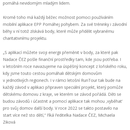
pomáhá nevidomým mladým lidem.
Kromě toho má každý běžec možnost pomoci používáním
mobilní aplikace EPP Pomáhej pohybem. Za své tréninky i závodní
běhy v ní totiž získává body, které může přidělit vybranému
charitativnímu projekt
u
.
„S aplikací můžete svoji energii přeměnit v body, za které pak
Nadace ČEZ pošle finanční prostředky tam, kde jsou potřeba. I
v letošním roce navazujeme na úspěšný koncept z loňského roku,
kdy jsme touto cestou pomáhali dětským domovům
v jednotlivých regionech. I v rámci letošní
RunTour
tak bude na
každý závod v aplikaci připraven speciální projekt, který pomůže
dětskému domovu z kraje, ve kterém se závod pořádá. Děti se
budou závodů i účastnit a pomocí aplikace tak
mohou
,
vyběhat
‘
pro svůj domov další body. V roce 2022 se takto postavilo na
start více než sto dětí
,
“ říká ředitelka Nadace ČEZ, Michaela
Ziková