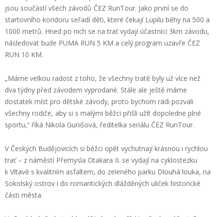
jsou součástí všech
závodů
ČEZ
RunTour
. Jako první se do
startovního koridoru seřadí děti, které čekají
Lupilu
běhy na 500 a
1000 metrů. Hned po nich se na trať vydají účastníci
3km
závodu,
následovat bude PUMA RUN 5 KM a celý program uzavře ČEZ
RUN 10 KM.
„Máme velkou radost z toho, že všechny tratě byly už více než
dva
týd
ny
před závodem vyprodané. Stále ale ještě máme
dostatek míst pro dětské závody, proto bychom rádi pozvali
všechny rodiče, aby si
s malými běžci
přišli užít dopoledne plné
sportu,“
říká Nikola
Gunišová
, ředitelka seriálu ČEZ
RunTour
.
V Českých Budějovicích si běžci opět vychutnají krásnou i rychlou
trať – z náměstí Přemysla Otakara II. se vydají
na cyklostezku
k
Vltavě
s kvalitním asfaltem
, do zeleného parku Dlouhá louka, na
Sokolský ostrov i do
romantických
dlážděných uliček historické
části města.