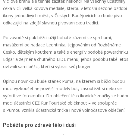
V cílové bráně ale tenhle zážitek nekončí! Na všechny účastníky
čeká v cíli velká
kovová
medaile, kterou v letošní sezoně ozdobí
ikony jednotlivých měst, v Českých Budějovicích
to bude
pivo
odkazující na zdejší slavnou pivovarnickou tradici.
Po závodě si pak
běžci užijí
bohaté zázemí se sprchami,
masážemi od nadace
Leontinka
, tejpováním od Rozběháme
Česko, dětským koutkem a
také s
energií v podobě
powerdrinku
Edgar a zejména chutného LIDL menu, jehož podobu také letos
ovlivnili sami běžci, kteří si vybrali svůj burger.
Úplnou novinkou bude stánek P
uma
, na kterém si b
ěžci
budou
moci
vyzkoušet
nejnovější modely
bot, zasoutěžit si nebo se
vyfotit ve
fotokoutku
.
Do oblečení této
ikonické značky se budou
moci účastníci ČEZ
RunTour
také obléknout – ve spolupráci
s Pumou vznikla účastnická trička i nové volnočasové oblečení.
Poběžte pro zdravé tělo i duši