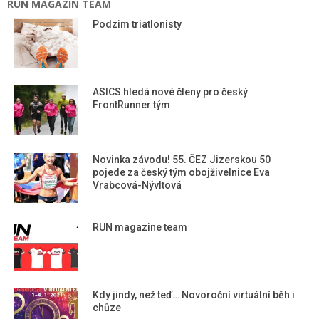
RUN MAGAZIN TEAM
Podzim triatlonisty
ASICS hledá nové členy pro český
FrontRunner tým
Novinka závodu! 55. ČEZ Jizerskou 50
pojede za český tým obojživelnice Eva
Vrabcová-Nývltová
RUN magazine team
Kdy jindy, než teď… Novoroční virtuální běh i
chůze