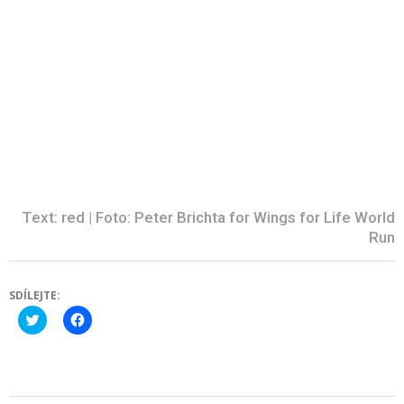
Text: red | Foto: Peter Brichta for Wings for Life World
Run
SDÍLEJTE:
Click
Click
to
to
share
share
on
on
Twitter
Facebook
(Opens
(Opens
in
in
new
new