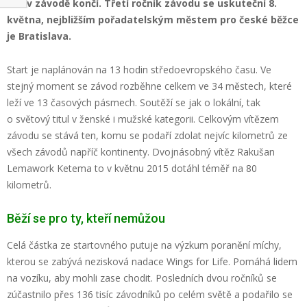
ten v závodě končí. Třetí ročník závodu se uskuteční 8.
května, nejbližším pořadatelským městem pro české běžce
je Bratislava.
Start je naplánován na 13 hodin středoevropského času. Ve
stejný moment se závod rozběhne celkem ve 34 městech, které
leží ve 13 časových pásmech. Soutěží se jak o lokální, tak
o světový titul v ženské i mužské kategorii. Celkovým vítězem
závodu se stává ten, komu se podaří zdolat nejvíc kilometrů ze
všech závodů napříč kontinenty. Dvojnásobný vítěz Rakušan
Lemawork Ketema to v květnu 2015 dotáhl téměř na 80
kilometrů.
Běží se pro ty, kteří nemůžou
Celá částka ze startovného putuje na výzkum poranění míchy,
kterou se zabývá nezisková nadace Wings for Life. Pomáhá lidem
na vozíku, aby mohli zase chodit. Posledních dvou ročníků se
zúčastnilo přes 136 tisíc závodníků po celém světě a podařilo se