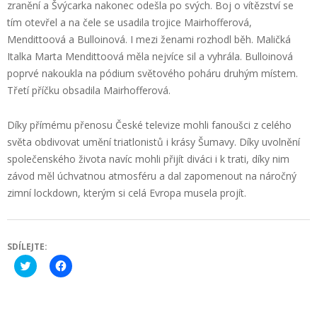
zranění a Švýcarka nakonec odešla po svých. Boj o vítězství se
tím otevřel a na čele se usadila trojice Mairhofferová,
Mendittoová a Bulloinová. I mezi ženami rozhodl běh. Maličká
Italka Marta Mendittoová měla nejvíce sil a vyhrála. Bulloinová
poprvé nakoukla na pódium světového poháru druhým místem.
Třetí příčku obsadila Mairhofferová.
Díky přímému přenosu České televize mohli fanoušci z celého
světa obdivovat umění triatlonistů i krásy Šumavy. Díky uvolnění
společenského života navíc mohli přijít diváci i k trati, díky nim
závod měl úchvatnou atmosféru a dal zapomenout na náročný
zimní lockdown, kterým si celá Evropa musela projít.
SDÍLEJTE:
Click
Click
to
to
share
share
on
on
Twitter
Facebook
(Opens
(Opens