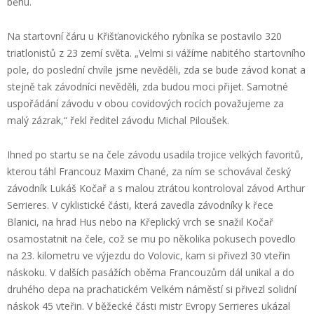
běhu.
Na startovní čáru u Křišťanovického rybníka se postavilo 320
triatlonistů z 23 zemí světa. „Velmi si vážíme nabitého startovního
pole, do poslední chvíle jsme nevěděli, zda se bude závod konat a
stejně tak závodníci nevěděli, zda budou moci přijet. Samotné
uspořádání závodu v obou covidových rocích považujeme za
malý zázrak,“ řekl ředitel závodu Michal Piloušek.
Ihned po startu se na čele závodu usadila trojice velkých favoritů,
kterou táhl Francouz Maxim Chané, za ním se schovával český
závodník Lukáš Kočař a s malou ztrátou kontroloval závod Arthur
Serrieres. V cyklistické části, která zavedla závodníky k řece
Blanici, na hrad Hus nebo na Křeplický vrch se snažil Kočař
osamostatnit na čele, což se mu po několika pokusech povedlo
na 23. kilometru ve výjezdu do Volovic, kam si přivezl 30 vteřin
náskoku. V dalších pasážích oběma Francouzům dál unikal a do
druhého depa na prachatickém Velkém náměstí si přivezl solidní
náskok 45 vteřin. V běžecké části mistr Evropy Serrieres ukázal