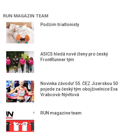
RUN MAGAZIN TEAM
Podzim triatlonisty
ASICS hledá nové členy pro český
FrontRunner tým
Novinka závodu! 55. ČEZ Jizerskou 50
pojede za český tým obojživelnice Eva
Vrabcová-Nývltová
RUN magazine team