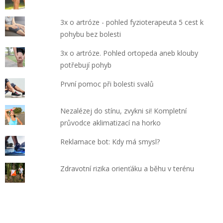
3x o artróze - pohled fyzioterapeuta 5 cest k
pohybu bez bolesti
3x o artróze. Pohled ortopeda aneb klouby
potřebují pohyb
První pomoc při bolesti svalů
Nezalézej do stínu, zvykni si! Kompletní
průvodce aklimatizací na horko
Reklamace bot: Kdy má smysl?
Zdravotní rizika orienťáku a běhu v terénu