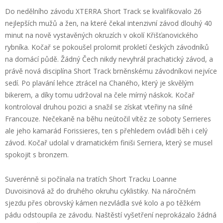
Do nedělního závodu XTERRA Short Track se kvalifikovalo 26
nejlepších mužů a žen, na které čekal intenzivní závod dlouhý 40
minut na nově vystavěných okruzích v okolí Křišťanovického
rybníka. Kočař se pokoušel prolomit prokletí českých závodníků
na domácí půdě. Žádný Čech nikdy nevyhrál prachatický závod, a
právě nová disciplína Short Track brněnskému závodníkovi nejvíce
sedí. Po plavání lehce ztrácel na Chaného, který je skvělým
bikerem, a díky tomu udržoval na čele mírný náskok. Kočař
kontroloval druhou pozici a snažil se získat vteřiny na silné
Francouze. Nečekaně na běhu neútočil vítěz ze soboty Serrieres
ale jeho kamarád Forissieres, ten s přehledem ovládl běh i celý
závod. Kočař udolal v dramatickém finiši Serriera, který se musel
spokojit s bronzem.
Suverénně si počínala na tratích Short Tracku Loanne
Duvoisinová až do druhého okruhu cyklistiky. Na náročném
sjezdu přes obrovský kámen nezvládla své kolo a po těžkém
pádu odstoupila ze závodu. Naštěstí vyšetření neprokázalo žádná