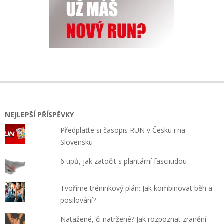
NEJLEPŠÍ PŘÍSPĚVKY
Předplaťte si časopis RUN v Česku i na
Slovensku
6 tipů, jak zatočit s plantární fasciitidou
Tvoříme tréninkový plán: Jak kombinovat běh a
posilování?
Natažené, či natržené? Jak rozpoznat zranění