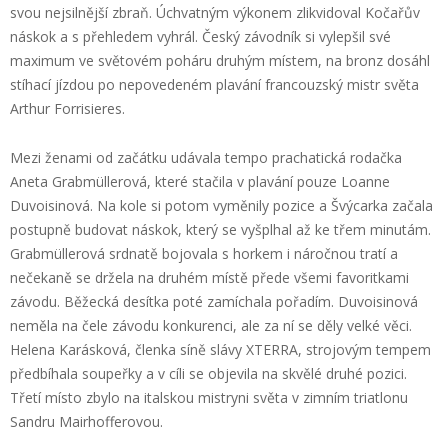
svou nejsilnější zbraň. Úchvatným výkonem zlikvidoval Kočařův
náskok a s přehledem vyhrál. Český závodník si vylepšil své
maximum ve světovém poháru druhým místem, na bronz dosáhl
stíhací jízdou po nepovedeném plavání francouzský mistr světa
Arthur Forrisieres.
Mezi ženami od začátku udávala tempo prachatická rodačka
Aneta Grabmüllerová, které stačila v plavání pouze Loanne
Duvoisinová. Na kole si potom vyměnily pozice a Švýcarka začala
postupně budovat náskok, který se vyšplhal až ke třem minutám.
Grabmüllerová srdnatě bojovala s horkem i náročnou tratí a
nečekaně se držela na druhém místě přede všemi favoritkami
závodu. Běžecká desítka poté zamíchala pořadím. Duvoisinová
neměla na čele závodu konkurenci, ale za ní se děly velké věci.
Helena Karásková, členka síně slávy XTERRA, strojovým tempem
předbíhala soupeřky a v cíli se objevila na skvělé druhé pozici.
Třetí místo zbylo na italskou mistryni světa v zimním triatlonu
Sandru Mairhofferovou.