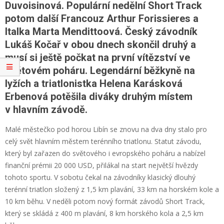
Duvoisinová. Populární nedělní Short Track
potom další Francouz Arthur Forissieres a
Italka Marta Mendittoová. Český závodník
Lukáš Kočař v obou dnech skončil druhý a
musí si ještě počkat na první vítězství ve
světovém poháru. Legendární běžkyně na
lyžích a triatlonistka Helena Karásková
Erbenová potěšila diváky druhým místem
v hlavním závodě.
Malé městečko pod horou Libín se znovu na dva dny stalo pro
celý svět hlavním městem terénního triatlonu. Statut závodu,
který byl zařazen do světového i evropského poháru a nabízel
finanční prémii 20 000 USD, přilákal na start největší hvězdy
tohoto sportu. V sobotu čekal na závodníky klasický dlouhý
terénní triatlon složený z 1,5 km plavání, 33 km na horském kole a
10 km běhu. V neděli potom nový formát závodů Short Track,
který se skládá z 400 m plavání, 8 km horského kola a 2,5 km