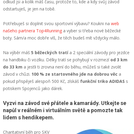
odkud jsi a kolik máš času, protože to, kde a kdy svůj závod
odstartuješ, je jen na tobě.
Potřebuješ si doplnit svou sportovní výbavu? Koukni na
web
našeho partnera Top4Running
a vyber si třeba nové běžecké
boty. Sám/a moc dobře víš, že těch budeš mít vždycky málo.
Na výběr máš
5 běžeckých tratí
a 2 speciální závody pro jezdce
na handbiku či vozíku. Délky tratí se pohybují v rozmezí
od 3 km
do 33 km
a jestli ti zrovna není do běhu, můžeš si také zvolit
závod v chůzi.
100 % ze startovného jde na dobrou věc
a
pokud přispěješ alespoň 500 Kč, získáš
funkční triko
ADIDAS
s
potiskem Spojenců jako dárek.
Vyzvi na závod své přátele a kamarády. Utkejte se
napůl v reálném i virtuálním světě a pomozte tak
lidem s hendikepem.
Charitativní běh pro SKV