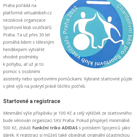
Praha pořádá na
platformě virtualnibeh.cz
nezisková organizace
Sportovní klub vozíčkářů
Praha. Ta už přes 30 let
pomáhá lidem s tělesným
hendikepem vytvářet
vhodné podmínky
k pohybu, ať už je to
pomoc s osobními
asistenty nebo sportovními pomůckami. Vybrané startovné půjde
v plné výši na pokrytí právě těchto potřeb.
Startovné a registrace
Minimální výše příspěvku je 100 Kč a celý výtěžek ze startovného
bude věnován organizaci SKV Praha. Pokud přispěješ minimálně
500 Kč, získáš
funkční triko ADIDAS
s potiskem Spojenců jako
dárek. K registraci si můžeš také objednat originální účastnickou