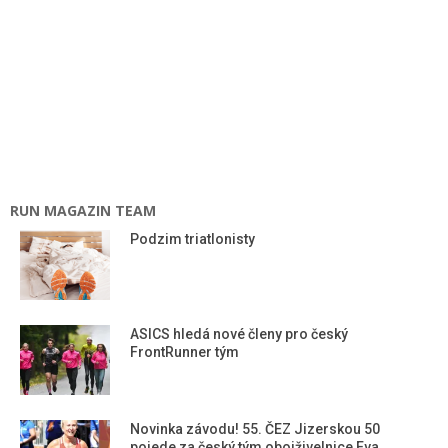
RUN MAGAZIN TEAM
Podzim triatlonisty
ASICS hledá nové členy pro český
FrontRunner tým
Novinka závodu! 55. ČEZ Jizerskou 50
pojede za český tým obojživelnice Eva