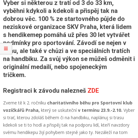
Vyber si některou z tratí od 3 do 33 km,
vyběhni kdykoli a kdekoli a přispěj tak na
dobrou věc. 100 % ze startovného půjde do
neziskové organizace SKV Praha, která lidem
s hendikemep pomáhá už přes 30 let vytvářet
podmínky pro sportování. Závodí se nejen v
běhu, ale také v chůzi a ve speciálních tratích
na handbiku. Za svůj výkon se můžeš odměnit i
originální medailí, nebo spojeneckým
tričkem.
Registraci k závodu nalezneš
ZDE
Zveme tě k 2. ročníku
charitativního běhu pro Sportovní klub
vozíčkářů Praha,
který se uskuteční
v termínu 23.9.-2.10.
Vyber
si trať, kterou zdoláš během či na handbiku, naplánuj si trasu
kdekoli se ti to hodí a přispěj tak na podporu lidí, kteří navzdory
svému hendikepu žijí pohybem stejně jako ty. Nezáleží na tom