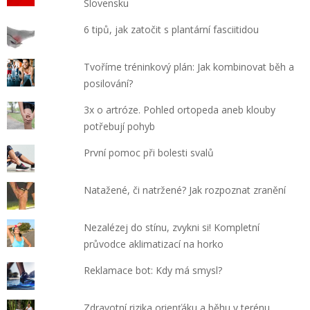
Slovensku
6 tipů, jak zatočit s plantární fasciitidou
Tvoříme tréninkový plán: Jak kombinovat běh a
posilování?
3x o artróze. Pohled ortopeda aneb klouby
potřebují pohyb
První pomoc při bolesti svalů
Natažené, či natržené? Jak rozpoznat zranění
Nezalézej do stínu, zvykni si! Kompletní
průvodce aklimatizací na horko
Reklamace bot: Kdy má smysl?
Zdravotní rizika orienťáku a běhu v terénu