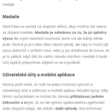
medaili.
Medaile
Není třeba se umístit na stupních vítězů, abys mohl/a mít radost
ze získané medaile.
Medaile je odměnou za to, že jsi splnil/a
výzvu
dle svých vlastních možností, které má ale každý někde
jinde. Možná je pro tebe cílem závod vyhrát, ale taky to může být
výzvu dokončit v určitém čase, nebo ji jen dotáhnout do konce. Ať
je to jakkoli, když dáš do svého závodu všechno, medaile ti bude
tvůj úspěch připomínat, kdykoli se na ni podíváš.
Uživatelské účty a mobilní aplikace
Možná ještě nevíš, že máš na webu možnost vytvořit si
uživatelský účet a stáhnout si mobilní aplikaci Virtuální Výzvy. Díky
těmto vychytávkám se můžeš do závodu
přihlašovat jedním
kliknutím a n
ejen, že se tak vyhneš opakovanému vyplňování
stále stejných údajů, ale získáš i
další výhody
. Více informací